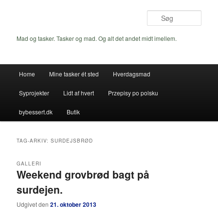
Fortsæt
Fortsæt
til
til
Søg
primært
sekundært
indhold
indhold
Mad og tasker. Tasker og mad. Og alt det andet midt imellem.
Hovedmenu
Home
Mine tasker ét sted
Hverdagsmad
Syprojekter
Lidt af hvert
Przepisy po polsku
bybessert.dk
Butik
TAG-ARKIV:
SURDEJSBRØD
GALLERI
Weekend grovbrød bagt på
surdejen.
Udgivet den
21. oktober 2013