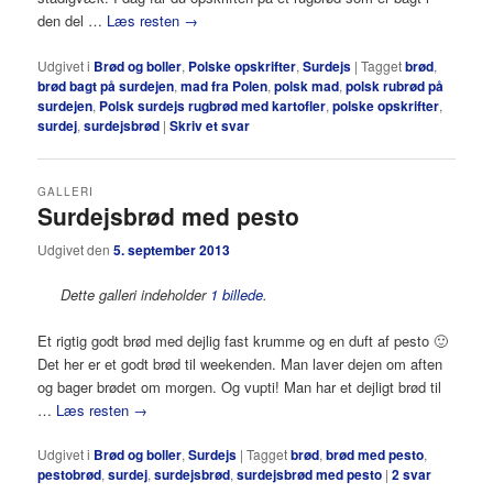
den del …
Læs resten
→
Udgivet i
Brød og boller
,
Polske opskrifter
,
Surdejs
|
Tagget
brød
,
brød bagt på surdejen
,
mad fra Polen
,
polsk mad
,
polsk rubrød på
surdejen
,
Polsk surdejs rugbrød med kartofler
,
polske opskrifter
,
surdej
,
surdejsbrød
|
Skriv et svar
GALLERI
Surdejsbrød med pesto
Udgivet den
5. september 2013
Dette galleri indeholder
1 billede
.
Et rigtig godt brød med dejlig fast krumme og en duft af pesto 🙂
Det her er et godt brød til weekenden. Man laver dejen om aften
og bager brødet om morgen. Og vupti! Man har et dejligt brød til
…
Læs resten
→
Udgivet i
Brød og boller
,
Surdejs
|
Tagget
brød
,
brød med pesto
,
pestobrød
,
surdej
,
surdejsbrød
,
surdejsbrød med pesto
|
2
svar