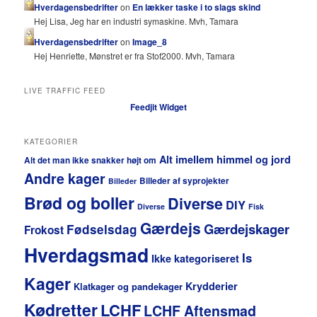
Hverdagensbedrifter
on
En lækker taske i to slags skind
Hej Lisa, Jeg har en industri symaskine. Mvh, Tamara
Hverdagensbedrifter
on
Image_8
Hej Henriette, Mønstret er fra Stof2000. Mvh, Tamara
LIVE TRAFFIC FEED
Feedjit Widget
KATEGORIER
Alt imellem himmel og jord
Alt det man ikke snakker højt om
Andre kager
Billeder af syprojekter
Billeder
Brød og boller
Diverse
DIY
Diverse
Fisk
Gærdejs
Gærdejskager
Fødselsdag
Frokost
Hverdagsmad
Is
Ikke kategoriseret
Kager
Krydderier
Klatkager og pandekager
Kødretter
LCHF
LCHF Aftensmad