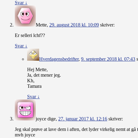
Svar
↓
Mette
,
29. august 2018 kl. 10:09
skriver:
Er selleri lchf??
Svar
↓
Hverdagensbedrifter
,
9. september 2018 kl. 07:43
Hej Mette,
Ja, det mener jeg.
Kh,
Tamara
Svar
↓
joyce dige
,
27. januar 2017 kl. 12:16
skriver:
Jeg skal prøve at lave dem i aften, det lyder virkelig nemt at gå 
mvh joyce