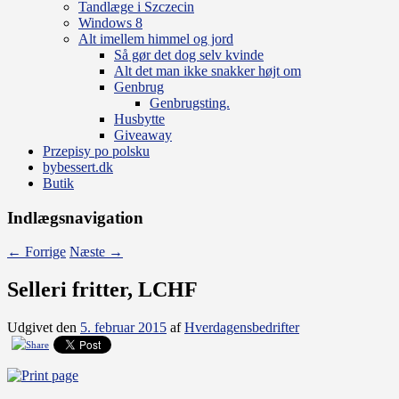
Tandlæge i Szczecin
Windows 8
Alt imellem himmel og jord
Så gør det dog selv kvinde
Alt det man ikke snakker højt om
Genbrug
Genbrugsting.
Husbytte
Giveaway
Przepisy po polsku
bybessert.dk
Butik
Indlægsnavigation
←
Forrige
Næste
→
Selleri fritter, LCHF
Udgivet den
5. februar 2015
af
Hverdagensbedrifter