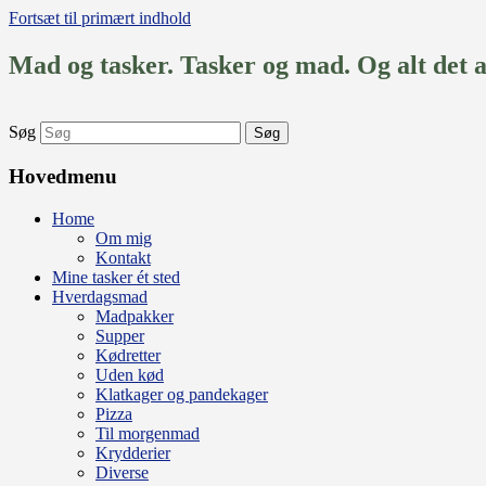
Fortsæt til primært indhold
Mad og tasker. Tasker og mad. Og alt det 
Søg
Hovedmenu
Home
Om mig
Kontakt
Mine tasker ét sted
Hverdagsmad
Madpakker
Supper
Kødretter
Uden kød
Klatkager og pandekager
Pizza
Til morgenmad
Krydderier
Diverse