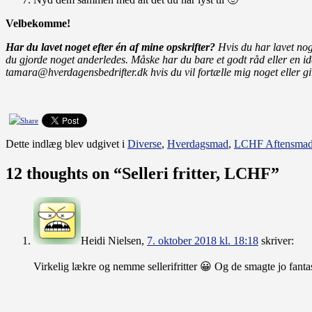
Velbekomme!
Har du lavet noget efter én af mine opskrifter?
Hvis du har lavet nog
du gjorde noget anderledes.
Måske har du bare et godt råd eller en i
tamara@hverdagensbedrifter.dk hvis du vil fortælle mig noget eller gi
Dette indlæg blev udgivet i
Diverse
,
Hverdagsmad
,
LCHF Aftensma
12 thoughts on “
Selleri fritter, LCHF
”
Heidi Nielsen
,
7. oktober 2018 kl. 18:18
skriver:
Virkelig lækre og nemme sellerifritter 😀 Og de smagte jo fantas