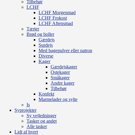
Tilbehør
LCHF
LCHF Morgenmad
LCHF Frokost
LCHF Aftensmad
Tærter
Brød og boller
Gærdejs
Surdejs
Med bagepulver eller natron
Diverse
Kager
Gærdejskager
Ostekager
Småkager
Andre kager
Tilbehør
Konfekt
Marmelader og sylte
Is
Syprojekter
Sy vejledninger
Tasker og andet
Alle tasker
Lidt af hvert