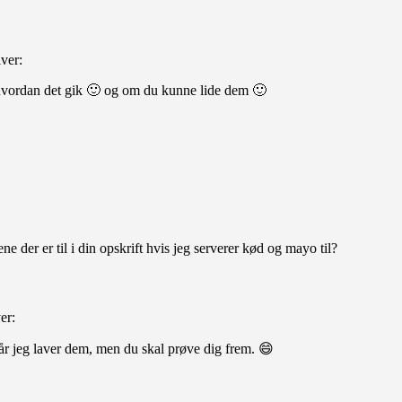
iver:
e hvordan det gik 🙂 og om du kunne lide dem 🙂
e der er til i din opskrift hvis jeg serverer kød og mayo til?
er:
når jeg laver dem, men du skal prøve dig frem. 😄