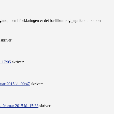
egano, men i forklaringen er det basilikum og paprika du blander i
skriver:
. 17:05
skriver:
ruar 2015 kl. 00:47
skriver:
5. februar 2015 kl. 15:33
skriver: