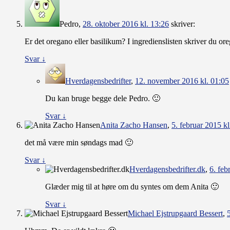
Pedro
,
28. oktober 2016 kl. 13:26
skriver:
Er det oregano eller basilikum? I ingredienslisten skriver du or
Svar
↓
Hverdagensbedrifter
,
12. november 2016 kl. 01:05
Du kan bruge begge dele Pedro. 🙂
Svar
↓
Anita Zacho Hansen
,
5. februar 2015 kl
det må være min søndags mad 🙂
Svar
↓
Hverdagensbedrifter.dk
,
6. feb
Glæder mig til at høre om du syntes om dem Anita 🙂
Svar
↓
Michael Ejstrupgaard Bessert
,