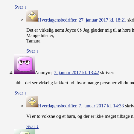
Svar
↓
Hverdagensbedrifter
,
27. januar 2017 kl. 18:21
skr
Det er virkelig nemt Joyce 🙂 Jeg glæder mig til at hør
Mange hilsner,
Tamara
Svar
↓
Anonym
,
7. januar 2017 kl. 13:42
skriver:
uhh.. det ser virkelig lækkert ud. hvor mange personer vil du men
Svar
↓
Hverdagensbedrifter
,
7. januar 2017 kl. 14:33
skriv
Vi er to voksne og et barn, og der er ikke meget tilbage 
Svar
↓