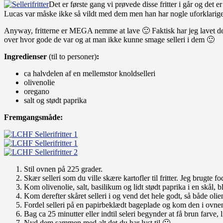
Det er første gang vi prøvede disse fritter i går og d
Lucas var måske ikke så vildt med dem men han har nogle uforklarig
Anyway, fritterne er MEGA nemme at lave 🙂 Faktisk har jeg lavet dem 
over hvor gode de var og at man ikke kunne smage selleri i dem 🙂
Ingredienser
(til to personer)
:
ca halvdelen af en mellemstor knoldselleri
olivenolie
oregano
salt og stødt paprika
Fremgangsmåde:
Stil ovnen på 225 grader.
Skær selleri som du ville skære kartofler til fritter. Jeg brugte f
Kom olivenolie, salt, basilikum og lidt stødt paprika i en skål,
Kom derefter skåret selleri i og vend det hele godt, så både olie
Fordel selleri på en papirbeklædt bageplade og kom den i ovne
Bag ca 25 minutter eller indtil seleri begynder at få brun farve, l
Nyd dem sammen med alt det du har lyst til 🙂