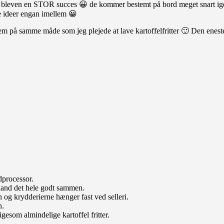
et er bleven en STOR succes 😀 de kommer bestemt på bord meget snart ig
e ideer engan imellem 😀
på samme måde som jeg plejede at lave kartoffelfritter 🙂 Den eneste for
odprocessor.
 bland det hele godt sammen.
n og krydderierne hænger fast ved selleri.
n.
igesom almindelige kartoffel fritter.