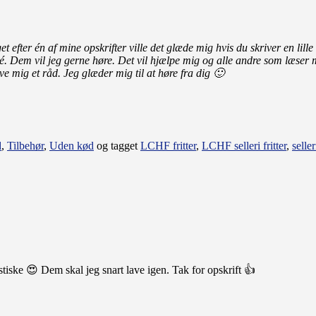
et efter én af mine opskrifter ville det glæde mig hvis du skriver en li
dé. Dem vil jeg gerne høre. Det vil hjælpe mig og alle andre som læser
ve mig et råd.
Jeg glæder mig til at høre fra dig 🙂
d
,
Tilbehør
,
Uden kød
og tagget
LCHF fritter
,
LCHF selleri fritter
,
seller
tiske 😍 Dem skal jeg snart lave igen. Tak for opskrift 👍