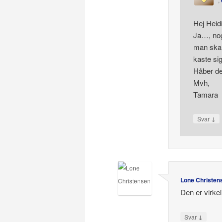
Hej Heidi
Ja…, nog
man skal
kaste sig
Håber de
Mvh,
Tamara
↓
Svar
Lone Christen
Den er virkeli
↓
Svar