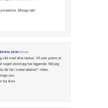
 symaskine. Mange tak!
 2018 kl. 23:54
skriver:
ig vild med dine tasker. Vil selv prøve at
af noget skind jeg har liggende. Må jeg
u får fat i metal delene? -nitter,
ringe osv.
r fra Anni