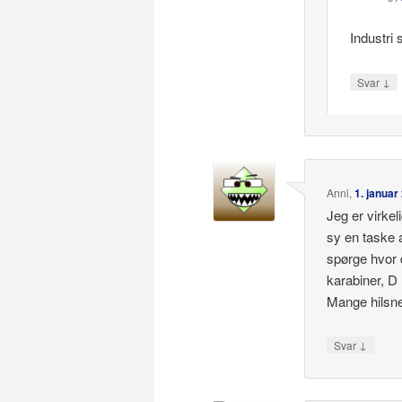
Industri
↓
Svar
Anni
,
1. januar
Jeg er virkel
sy en taske 
spørge hvor d
karabiner, D 
Mange hilsne
↓
Svar