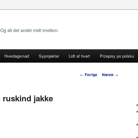
Og alt det andet midt imellem.
Hverdagsmad
Syprojekter
Lidt af hvert
Przepisy po polsku
Indlægsnavigation
←
Forrige
Næste
→
 ruskind jakke