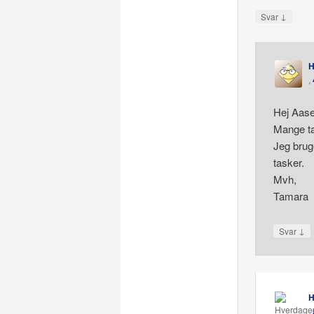
↓
Svar
H
,
Hej Aase
Mange ta
Jeg bruge
tasker.
Mvh,
Tamara
↓
Svar
H
,