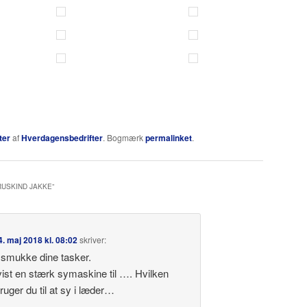
ter
af
Hverdagensbedrifter
. Bogmærk
permalinket
.
RUSKIND JAKKE
”
4. maj 2018 kl. 08:02
skriver:
 smukke dine tasker.
vist en stærk symaskine til …. Hvilken
uger du til at sy i læder…