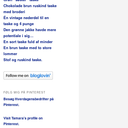
Chokolade brun ruskind taske
med broderi
Én vintage nederdel til en
taske og 4 punge
Den grønne jakke havde mere
potentiale i sig…
En sort taske fuld af minder
En brun taske med to store
lommer
Stof og ruskind taske.
FØLG MIG PÅ PINTEREST
Besøg Hverdagensbedrifter på
Pinterest.
Visit Tamara's profile on
Pinterest.