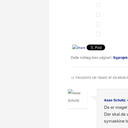
Dette indlæg blev udgivet i
Syprojek
12 THOUGHTS ON “
TASKE AF EN BRUN 
Aase Schultz
,
De er meget
Der skal da 
symaskine br