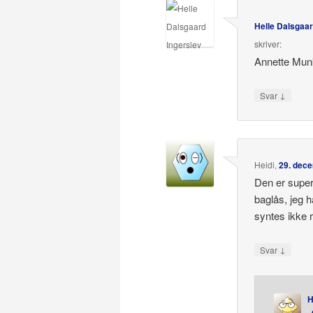
Helle Dalsgaar
skriver:
Annette Mun
↓
Svar
Heidi
,
29. dece
Den er super 
baglås, jeg 
syntes ikke r
↓
Svar
H
,