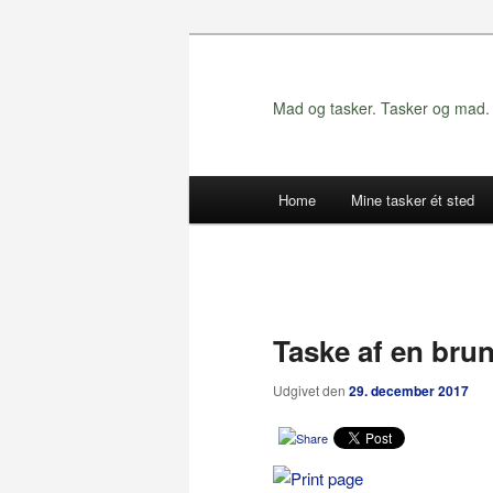
Fortsæt
til
primært
Mad og tasker. Tasker og mad. 
indhold
Hovedmenu
Home
Mine tasker ét sted
Taske af en brun
Udgivet den
29. december 2017