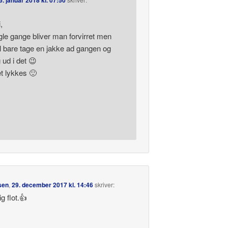
6. januar 2018 kl. 07:50
,
le gange bliver man forvirret men
 bare tage en jakke ad gangen og
 ud i det 😉
t lykkes 🙂
sen
,
29. december 2017 kl. 14:46
skriver:
g flot.👍