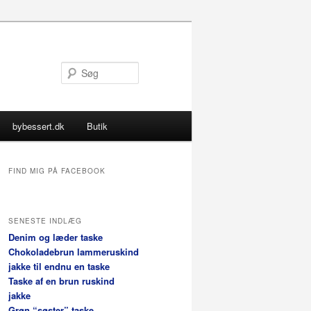
Søg
bybessert.dk
Butik
FIND MIG PÅ FACEBOOK
SENESTE INDLÆG
Denim og læder taske
Chokoladebrun lammeruskind
jakke til endnu en taske
Taske af en brun ruskind
jakke
Grøn “søster” taske