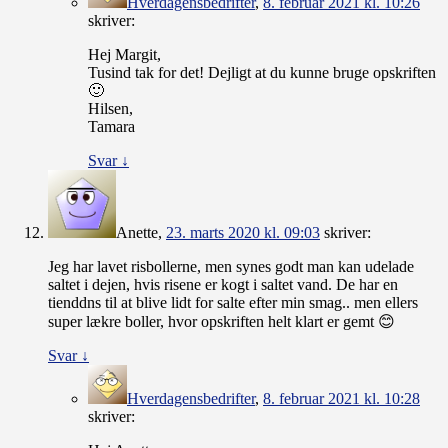
Hverdagensbedrifter
,
8. februar 2021 kl. 10:26
skriver:
Hej Margit,
Tusind tak for det! Dejligt at du kunne bruge opskriften
🙂
Hilsen,
Tamara
Svar
↓
Anette
,
23. marts 2020 kl. 09:03
skriver:
Jeg har lavet risbollerne, men synes godt man kan udelade
saltet i dejen, hvis risene er kogt i saltet vand. De har en
tienddns til at blive lidt for salte efter min smag.. men ellers
super lækre boller, hvor opskriften helt klart er gemt 😊
Svar
↓
Hverdagensbedrifter
,
8. februar 2021 kl. 10:28
skriver: