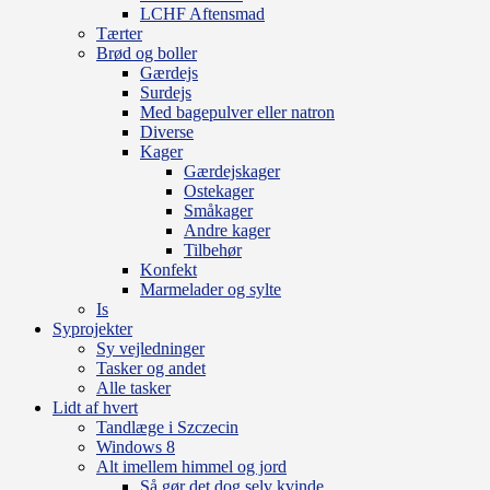
LCHF Aftensmad
Tærter
Brød og boller
Gærdejs
Surdejs
Med bagepulver eller natron
Diverse
Kager
Gærdejskager
Ostekager
Småkager
Andre kager
Tilbehør
Konfekt
Marmelader og sylte
Is
Syprojekter
Sy vejledninger
Tasker og andet
Alle tasker
Lidt af hvert
Tandlæge i Szczecin
Windows 8
Alt imellem himmel og jord
Så gør det dog selv kvinde