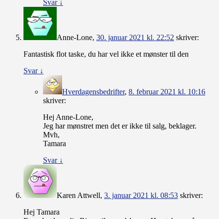
Svar
↓
Anne-Lone
,
30. januar 2021 kl. 22:52
skriver:
Fantastisk flot taske, du har vel ikke et mønster til den
Svar
↓
Hverdagensbedrifter
,
8. februar 2021 kl. 10:16
skriver:
Hej Anne-Lone,
Jeg har mønstret men det er ikke til salg, beklager.
Mvh,
Tamara
Svar
↓
Karen Attwell
,
3. januar 2021 kl. 08:53
skriver:
Hej Tamara