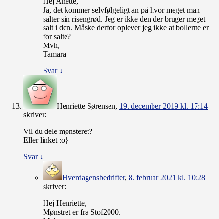
Hej Anette,
Ja, det kommer selvfølgeligt an på hvor meget man
salter sin risengrød. Jeg er ikke den der bruger meget
salt i den. Måske derfor oplever jeg ikke at bollerne er
for salte?
Mvh,
Tamara
Svar
↓
Henriette Sørensen
,
19. december 2019 kl. 17:14
skriver:
Vil du dele mønsteret?
Eller linket :o}
Svar
↓
Hverdagensbedrifter
,
8. februar 2021 kl. 10:28
skriver:
Hej Henriette,
Mønstret er fra Stof2000.