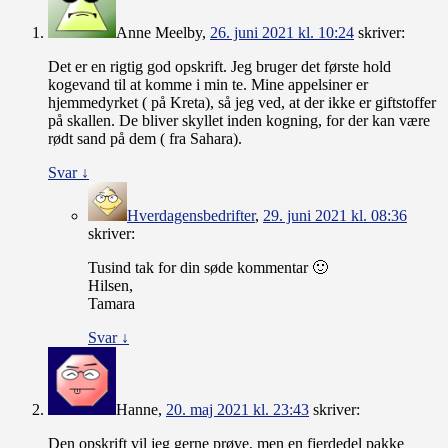
Anne Meelby
,
26. juni 2021 kl. 10:24
skriver:
Det er en rigtig god opskrift. Jeg bruger det første hold
kogevand til at komme i min te. Mine appelsiner er
hjemmedyrket ( på Kreta), så jeg ved, at der ikke er giftstoffer
på skallen. De bliver skyllet inden kogning, for der kan være
rødt sand på dem ( fra Sahara).
Svar
↓
Hverdagensbedrifter
,
29. juni 2021 kl. 08:36
skriver:
Tusind tak for din søde kommentar 🙂
Hilsen,
Tamara
Svar
↓
Hanne
,
20. maj 2021 kl. 23:43
skriver:
Den opskrift vil jeg gerne prøve, men en fjerdedel pakke