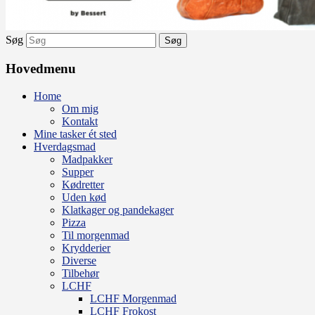
Søg
Hovedmenu
Home
Om mig
Kontakt
Mine tasker ét sted
Hverdagsmad
Madpakker
Supper
Kødretter
Uden kød
Klatkager og pandekager
Pizza
Til morgenmad
Krydderier
Diverse
Tilbehør
LCHF
LCHF Morgenmad
LCHF Frokost