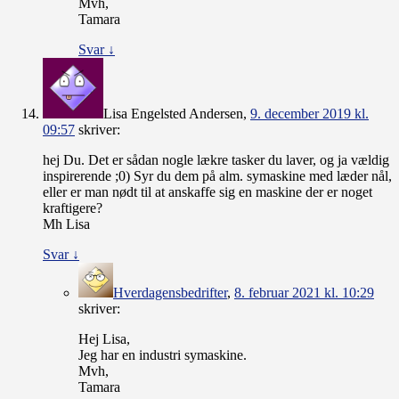
Mvh,
Tamara
Svar
↓
Lisa Engelsted Andersen
,
9. december 2019 kl.
09:57
skriver:
hej Du. Det er sådan nogle lækre tasker du laver, og ja vældig
inspirerende ;0) Syr du dem på alm. symaskine med læder nål,
eller er man nødt til at anskaffe sig en maskine der er noget
kraftigere?
Mh Lisa
Svar
↓
Hverdagensbedrifter
,
8. februar 2021 kl. 10:29
skriver:
Hej Lisa,
Jeg har en industri symaskine.
Mvh,
Tamara