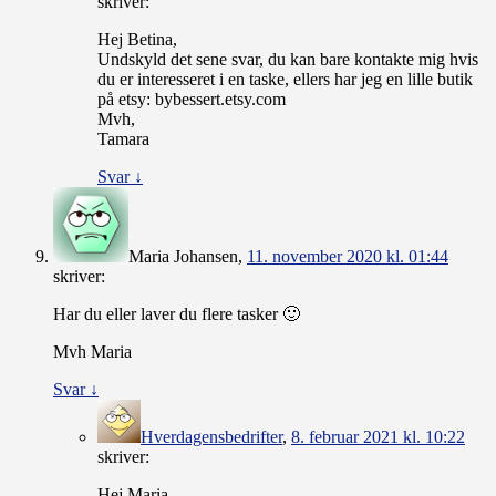
skriver:
Hej Betina,
Undskyld det sene svar, du kan bare kontakte mig hvis
du er interesseret i en taske, ellers har jeg en lille butik
på etsy: bybessert.etsy.com
Mvh,
Tamara
Svar
↓
Maria Johansen
,
11. november 2020 kl. 01:44
skriver:
Har du eller laver du flere tasker 🙂
Mvh Maria
Svar
↓
Hverdagensbedrifter
,
8. februar 2021 kl. 10:22
skriver:
Hej Maria,