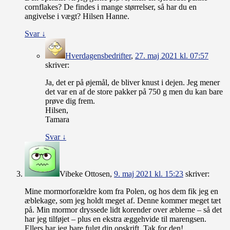
cornflakes? De findes i mange størrelser, så har du en
angivelse i vægt? Hilsen Hanne.
Svar
↓
Hverdagensbedrifter
,
27. maj 2021 kl. 07:57
skriver:
Ja, det er på øjemål, de bliver knust i dejen. Jeg mener
det var en af de store pakker på 750 g men du kan bare
prøve dig frem.
Hilsen,
Tamara
Svar
↓
Vibeke Ottosen
,
9. maj 2021 kl. 15:23
skriver:
Mine mormorforældre kom fra Polen, og hos dem fik jeg en
æblekage, som jeg holdt meget af. Denne kommer meget tæt
på. Min mormor dryssede lidt korender over æblerne – så det
har jeg tilføjet – plus en ekstra æggehvide til marengsen.
Ellers har jeg bare fulgt din opskrift. Tak for den!