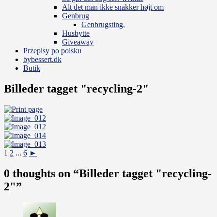
Alt det man ikke snakker højt om
Genbrug
Genbrugsting.
Husbytte
Giveaway
Przepisy po polsku
bybessert.dk
Butik
Billeder tagget "recycling-2"
1
2
...
6
►
0 thoughts on “
Billeder tagget "recycling-
2"
”