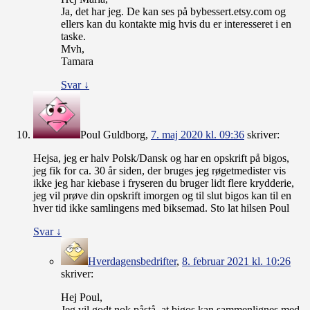
Ja, det har jeg. De kan ses på bybessert.etsy.com og
ellers kan du kontakte mig hvis du er interesseret i en
taske.
Mvh,
Tamara
Svar
↓
Poul Guldborg
,
7. maj 2020 kl. 09:36
skriver:
Hejsa, jeg er halv Polsk/Dansk og har en opskrift på bigos,
jeg fik for ca. 30 år siden, der bruges jeg røgetmedister vis
ikke jeg har kiebase i fryseren du bruger lidt flere krydderie,
jeg vil prøve din opskrift imorgen og til slut bigos kan til en
hver tid ikke samlingens med biksemad. Sto lat hilsen Poul
Svar
↓
Hverdagensbedrifter
,
8. februar 2021 kl. 10:26
skriver:
Hej Poul,
Jeg vil godt nok påstå, at bigos kan sammenlignes med