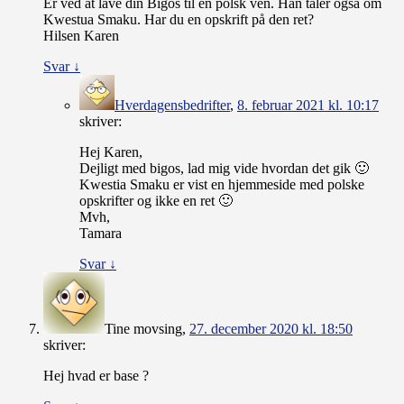
Er ved at lave din Bigos til en polsk ven. Han taler også om
Kwestua Smaku. Har du en opskrift på den ret?
Hilsen Karen
Svar
↓
Hverdagensbedrifter
,
8. februar 2021 kl. 10:17
skriver:
Hej Karen,
Dejligt med bigos, lad mig vide hvordan det gik 🙂
Kwestia Smaku er vist en hjemmeside med polske
opskrifter og ikke en ret 🙂
Mvh,
Tamara
Svar
↓
Tine movsing
,
27. december 2020 kl. 18:50
skriver:
Hej hvad er base ?