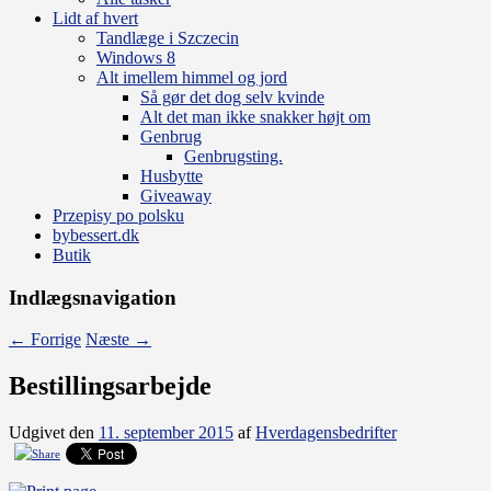
Lidt af hvert
Tandlæge i Szczecin
Windows 8
Alt imellem himmel og jord
Så gør det dog selv kvinde
Alt det man ikke snakker højt om
Genbrug
Genbrugsting.
Husbytte
Giveaway
Przepisy po polsku
bybessert.dk
Butik
Indlægsnavigation
←
Forrige
Næste
→
Bestillingsarbejde
Udgivet den
11. september 2015
af
Hverdagensbedrifter