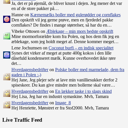
Ja, det er på øjemål, de bliver knust i dejen. Jeg mener det var
en af de store pakker på…
Hanne on
Kærnemælks boller med gulerødder og cornflakes
Den opskrift vil jeg gerne prøve, men en fjerdedel pakke
cornflakes? De findes i mange størrelser, så har du en…
Vibeke Ottosen on
Æblekage – min mors bedste opskrift
Mine mormorforældre kom fra Polen, og hos dem fik jeg en
æblekage, som jeg holdt meget af. Denne kommer meget…
Lene Jochumsen on
Coconut burfi – en indisk specialitet
Synes det virker af meget at putte 400g kokos i den lille
dåsefuld kondenseret mælk. Kunne overhovedet ikke røre
det…
Hverdagensbedrifter
on
Polske boller med marmelade, dem fra
gaden i Polen :-)
Hej Jane, Jeg plejer selv at lave min vanilliesukker derfor 2
spiseskeer. Du kan give mindre men bollerne skal være…
Hverdagensbedrifter
on
En lækker taske i to slags skind
Hej Lisa, Jeg har en industri symaskine. Mvh, Tamara
Hverdagensbedrifter
on
Image_8
Hej Henriette, Mønstret er fra Stof2000. Mvh, Tamara
Live Traffic Feed