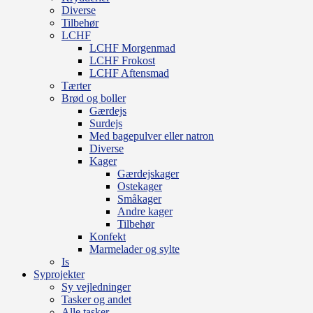
Diverse
Tilbehør
LCHF
LCHF Morgenmad
LCHF Frokost
LCHF Aftensmad
Tærter
Brød og boller
Gærdejs
Surdejs
Med bagepulver eller natron
Diverse
Kager
Gærdejskager
Ostekager
Småkager
Andre kager
Tilbehør
Konfekt
Marmelader og sylte
Is
Syprojekter
Sy vejledninger
Tasker og andet
Alle tasker