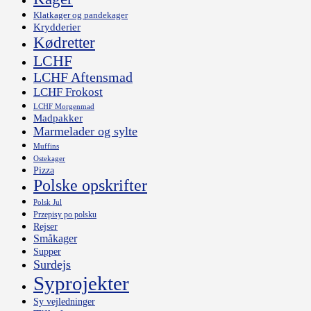
Klatkager og pandekager
Krydderier
Kødretter
LCHF
LCHF Aftensmad
LCHF Frokost
LCHF Morgenmad
Madpakker
Marmelader og sylte
Muffins
Ostekager
Pizza
Polske opskrifter
Polsk Jul
Przepisy po polsku
Rejser
Småkager
Supper
Surdejs
Syprojekter
Sy vejledninger