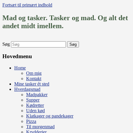
Fortsæt til primært indhold
Mad og tasker. Tasker og mad. Og alt det
andet midt imellem.
Søg
Hovedmenu
Home
Om mig
Kontakt
Mine tasker ét sted
Hverdagsmad
Madpakker
Supper
Kødretter
Uden kød
Klatkager og pandekager
Pizza
Til morgenmad
Krydderier