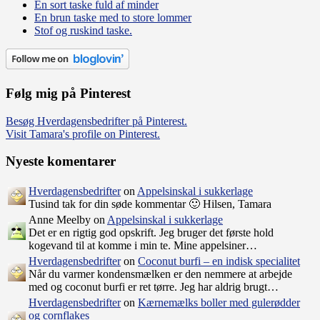
En sort taske fuld af minder
En brun taske med to store lommer
Stof og ruskind taske.
Følg mig på Pinterest
Besøg Hverdagensbedrifter på Pinterest.
Visit Tamara's profile on Pinterest.
Nyeste komentarer
Hverdagensbedrifter
on
Appelsinskal i sukkerlage
Tusind tak for din søde kommentar 🙂 Hilsen, Tamara
Anne Meelby on
Appelsinskal i sukkerlage
Det er en rigtig god opskrift. Jeg bruger det første hold
kogevand til at komme i min te. Mine appelsiner…
Hverdagensbedrifter
on
Coconut burfi – en indisk specialitet
Når du varmer kondensmælken er den nemmere at arbejde
med og coconut burfi er ret tørre. Jeg har aldrig brugt…
Hverdagensbedrifter
on
Kærnemælks boller med gulerødder
og cornflakes