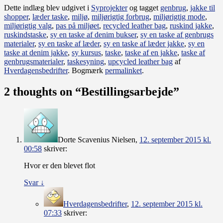
Dette indlæg blev udgivet i
Syprojekter
og tagget
genbrug
,
jakke til
shopper
,
læder taske
,
miljø
,
miljørigtig forbrug
,
miljørigtig mode
,
miljørigtig valg
,
pas på miljøet
,
recycled leather bag
,
ruskind jakke
,
ruskindstaske
,
sy en taske af denim bukser
,
sy en taske af genbrugs
materialer
,
sy en taske af læder
,
sy en taske af læder jakke
,
sy en
taske at denim jakke
,
sy kursus
,
taske
,
taske af en jakke
,
taske af
genbrugsmaterialer
,
taskesyning
,
upcycled leather bag
af
Hverdagensbedrifter
. Bogmærk
permalinket
.
2 thoughts on “
Bestillingsarbejde
”
Dorte Scavenius Nielsen
,
12. september 2015 kl.
00:58
skriver:
Hvor er den blevet flot
Svar
↓
Hverdagensbedrifter
,
12. september 2015 kl.
07:33
skriver: