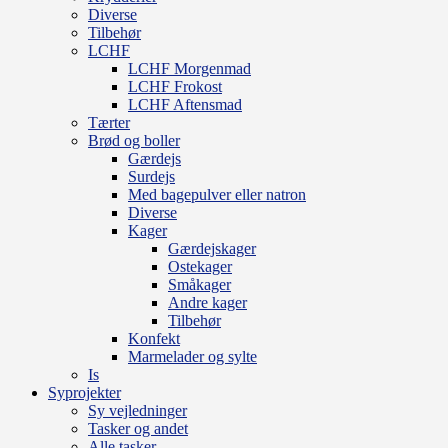
Diverse
Tilbehør
LCHF
LCHF Morgenmad
LCHF Frokost
LCHF Aftensmad
Tærter
Brød og boller
Gærdejs
Surdejs
Med bagepulver eller natron
Diverse
Kager
Gærdejskager
Ostekager
Småkager
Andre kager
Tilbehør
Konfekt
Marmelader og sylte
Is
Syprojekter
Sy vejledninger
Tasker og andet
Alle tasker