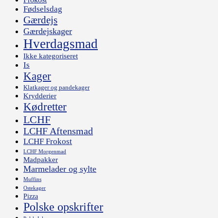
Fødselsdag
Gærdejs
Gærdejskager
Hverdagsmad
Ikke kategoriseret
Is
Kager
Klatkager og pandekager
Krydderier
Kødretter
LCHF
LCHF Aftensmad
LCHF Frokost
LCHF Morgenmad
Madpakker
Marmelader og sylte
Muffins
Ostekager
Pizza
Polske opskrifter