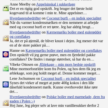
Anne Meelby on
Appelsinskal i sukkerlage
Det er en rigtig god opskrift. Jeg bruger det første hold
kogevand til at komme i min te. Mine appelsiner…
Hverdagensbedrifter
on
Coconut burfi – en indisk specialitet
Når du varmer kondensmælken er den nemmere at arbejde
med og coconut burfi er ret tørre. Jeg har aldrig brugt…
Hverdagensbedrifter
on
Kærnemælks boller med gulerødder
og cornflakes
Ja, det er på øjemål, de bliver knust i dejen. Jeg mener det var
en af de store pakker på…
Hanne on
Kærnemælks boller med gulerødder og cornflakes
Den opskrift vil jeg gerne prøve, men en fjerdedel pakke
cornflakes? De findes i mange størrelser, så har du en…
Vibeke Ottosen on
Æblekage – min mors bedste opskrift
Mine mormorforældre kom fra Polen, og hos dem fik jeg en
æblekage, som jeg holdt meget af. Denne kommer meget…
Lene Jochumsen on
Coconut burfi – en indisk specialitet
Synes det virker af meget at putte 400g kokos i den lille
dåsefuld kondenseret mælk. Kunne overhovedet ikke røre
det…
Hverdagensbedrifter
on
Polske boller med marmelade, dem fra
gaden i Polen :-)
Hej Jane, Jeg plejer selv at lave min vanilliesukker derfor 2