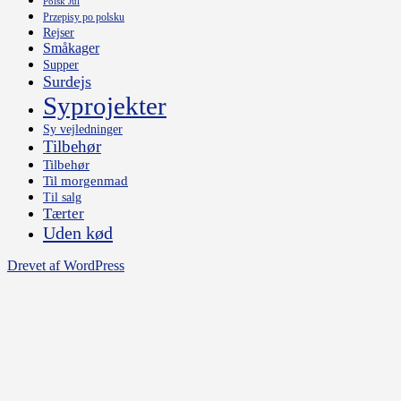
Polsk Jul
Przepisy po polsku
Rejser
Småkager
Supper
Surdejs
Syprojekter
Sy vejledninger
Tilbehør
Tilbehør
Til morgenmad
Til salg
Tærter
Uden kød
Drevet af WordPress