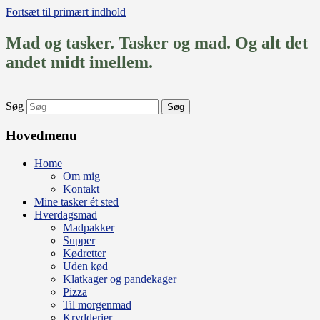
Fortsæt til primært indhold
Mad og tasker. Tasker og mad. Og alt det
andet midt imellem.
Søg
Hovedmenu
Home
Om mig
Kontakt
Mine tasker ét sted
Hverdagsmad
Madpakker
Supper
Kødretter
Uden kød
Klatkager og pandekager
Pizza
Til morgenmad
Krydderier