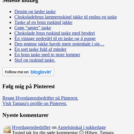
Seneste indlæg
Denim og læder taske
Chokoladebrun lammeruskind jakke til endnu en taske
Taske af en brun ruskind jakke
Grøn “søster” taske
Chokolade brun ruskind taske med broderi
Én vintage nederdel til en taske og 4 punge
Den grønne jakke havde mere potentiale i sig…
En sort taske fuld af minder
En brun taske med to store lommer
Stof og ruskind taske.
Følg mig på Pinterest
Besøg Hverdagensbedrifter på Pinterest.
Visit Tamara's profile on Pinterest.
Nyeste komentarer
Hverdagensbedrifter
on
Appelsinskal i sukkerlage
Tusind tak for din søde kommentar 🙂 Hilsen, Tamara