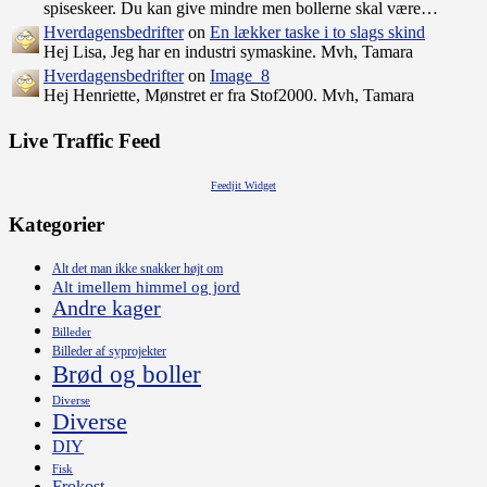
spiseskeer. Du kan give mindre men bollerne skal være…
Hverdagensbedrifter
on
En lækker taske i to slags skind
Hej Lisa, Jeg har en industri symaskine. Mvh, Tamara
Hverdagensbedrifter
on
Image_8
Hej Henriette, Mønstret er fra Stof2000. Mvh, Tamara
Live Traffic Feed
Feedjit Widget
Kategorier
Alt det man ikke snakker højt om
Alt imellem himmel og jord
Andre kager
Billeder
Billeder af syprojekter
Brød og boller
Diverse
Diverse
DIY
Fisk
Frokost