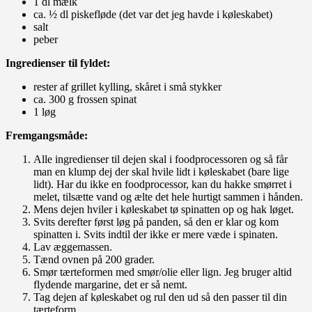
1 dl mælk
ca. ½ dl piskefløde (det var det jeg havde i køleskabet)
salt
peber
Ingredienser til fyldet:
rester af grillet kylling, skåret i små stykker
ca. 300 g frossen spinat
1 løg
Fremgangsmåde:
Alle ingredienser til dejen skal i foodprocessoren og så får
man en klump dej der skal hvile lidt i køleskabet (bare lige
lidt). Har du ikke en foodprocessor, kan du hakke smørret i
melet, tilsætte vand og ælte det hele hurtigt sammen i hånden.
Mens dejen hviler i køleskabet tø spinatten op og hak løget.
Svits derefter først løg på panden, så den er klar og kom
spinatten i. Svits indtil der ikke er mere væde i spinaten.
Lav æggemassen.
Tænd ovnen på 200 grader.
Smør tærteformen med smør/olie eller lign. Jeg bruger altid
flydende margarine, det er så nemt.
Tag dejen af køleskabet og rul den ud så den passer til din
tærteform.