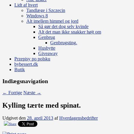
Lidt af hvert
Tandlæge i Szczecin
Windows 8
Alt imellem himmel og jord
Så gør det dog selv kvinde
Alt det man ikke snakker højt om
Genbrug
Genbrugsting.
Husbytte
Giveaway
Przepisy po polsku
bybessert.dk
Butik
Indlægsnavigation
←
Forrige
Næste
→
Kylling tærte med spinat.
Udgivet den
28. april 2013
af
Hverdagensbedrifter