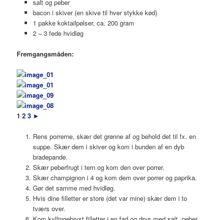
salt og peber
bacon i skiver (en skive til hver stykke kød)
1 pakke koktailpølser, ca. 200 gram
2 – 3 fede hvidløg
Fremgangsmåden:
1
2
3
►
Rens porrerne, skær det grønne af og behold det til fx. en
suppe. Skær dem i skiver og kom i bunden af en dyb
bradepande.
Skær peberfrugt i tern og kom den over porrer.
Skær champignon i 4 og kom dem over porrer og paprika.
Gør det samme med hvidløg.
Hvis dine filletter er store (det var mine) skær dem i to
tværs over.
Kom kyllingebryst filletter i en fad og drys med salt, peber