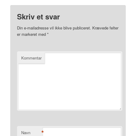
Skriv et svar
Din e-mailadresse vil ikke blive publiceret.
Krævede felter
er markeret med
*
Kommentar
*
Navn