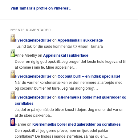
Visit Tamara's profile on Pinterest.
NYESTE KOMENTARER
Hverdagensbedrifter
on
Appelsinskal i sukkerlage
Tusind tak for din søde kommentar 🙂 Hilsen, Tamara
Anne Meelby on
Appelsinskal i sukkerlage
Det er en rigtig god opskrift. Jeg bruger det første hold kogevand til
at komme i min te. Mine appelsiner…
Hverdagensbedrifter
on
Coconut burfi – en indisk specialitet
Når du varmer kondensmælken er den nemmere at arbejde med
og coconut burfi er ret tørre. Jeg har aldrig brugt…
Hverdagensbedrifter
on
Kærnemælks boller med gulerødder og
cornflakes
Ja, det er på øjemål, de bliver knust i dejen. Jeg mener det var en
af de store pakker på…
Hanne on
Kærnemælks boller med gulerødder og cornflakes
Den opskrift vil jeg gerne prøve, men en fjerdedel pakke
cornflakes? De findes i mange størrelser, så har du en…