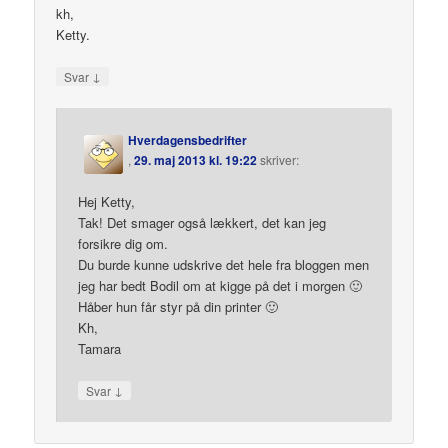
kh,
Ketty.
↓
Svar
Hverdagensbedrifter
,
29. maj 2013 kl. 19:22
skriver:
Hej Ketty,
Tak! Det smager også lækkert, det kan jeg
forsikre dig om.
Du burde kunne udskrive det hele fra bloggen men
jeg har bedt Bodil om at kigge på det i morgen 🙂
Håber hun får styr på din printer 🙂
Kh,
Tamara
↓
Svar