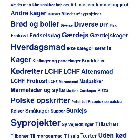
Alt imellem himmel og jord
Alt det man ikke snakker højt om
Andre kager
Billeder af syprojekter
Billeder
Brød og boller
Diverse
DIY
Diverse
Fisk
Gærdejs
Gærdejskager
Fødselsdag
Frokost
Hverdagsmad
Is
Ikke kategoriseret
Kager
Krydderier
Klatkager og pandekager
Kødretter
LCHF
LCHF Aftensmad
LCHF Frokost
Madpakker
LCHF Morgenmad
Marmelader og sylte
Pizza
Muffins
Ostekager
Polske opskrifter
Przepisy po polsku
Polsk Jul
Surdejs
Småkager
Rejser
Supper
Syprojekter
Tilbehør
Sy vejledninger
Uden kød
Tærter
Tilbehør
Til morgenmad
Til salg