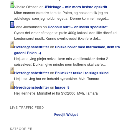
Vibeke Ottosen on
Æblekage – min mors bedste opskrift
Mine mormorforældre kom fra Polen, og hos dem fik jeg en
æblekage, som jeg holdt meget af. Denne kommer meget…
Lene Jochumsen on
Coconut burfi – en indisk specialitet
Synes det virker af meget at putte 400g kokos i den lille dåsefuld
kondenseret mælk. Kunne overhovedet ikke røre det…
Hverdagensbedrifter
on
Polske boller med marmelade, dem fra
gaden i Polen :-)
Hej Jane, Jeg plejer selv at lave min vanilliesukker derfor 2
spiseskeer. Du kan give mindre men bollerne skal være…
Hverdagensbedrifter
on
En lækker taske i to slags skind
Hej Lisa, Jeg har en industri symaskine. Mvh, Tamara
Hverdagensbedrifter
on
Image_8
Hej Henriette, Mønstret er fra Stof2000. Mvh, Tamara
LIVE TRAFFIC FEED
Feedjit Widget
KATEGORIER