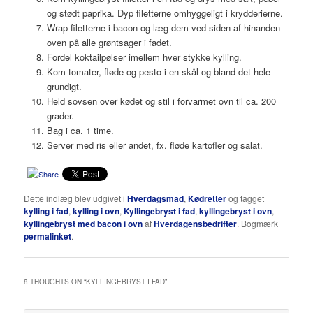
og stødt paprika. Dyp filetterne omhyggeligt i krydderierne.
Wrap filetterne i bacon og læg dem ved siden af hinanden
oven på alle grøntsager i fadet.
Fordel koktailpølser imellem hver stykke kylling.
Kom tomater, fløde og pesto i en skål og bland det hele
grundigt.
Held sovsen over kødet og stil i forvarmet ovn til ca. 200
grader.
Bag i ca. 1 time.
Server med ris eller andet, fx. fløde kartofler og salat.
Dette indlæg blev udgivet i
Hverdagsmad
,
Kødretter
og tagget
kylling i fad
,
kylling i ovn
,
Kyllingebryst i fad
,
kyllingebryst i ovn
,
kyllingebryst med bacon i ovn
af
Hverdagensbedrifter
. Bogmærk
permalinket
.
8 THOUGHTS ON “
KYLLINGEBRYST I FAD
”