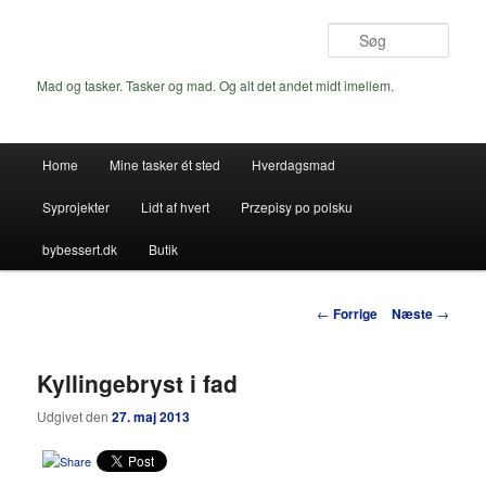
Fortsæt
til
Søg
primært
indhold
Mad og tasker. Tasker og mad. Og alt det andet midt imellem.
Hovedmenu
Home
Mine tasker ét sted
Hverdagsmad
Syprojekter
Lidt af hvert
Przepisy po polsku
bybessert.dk
Butik
Indlægsnavigation
←
Forrige
Næste
→
Kyllingebryst i fad
Udgivet den
27. maj 2013