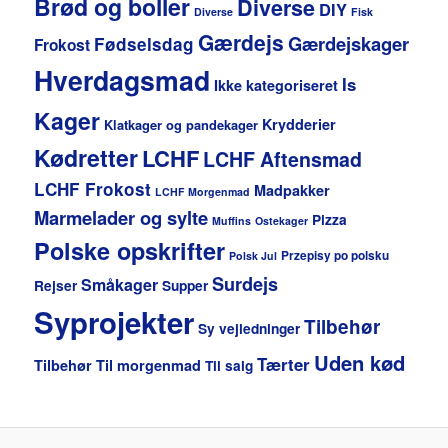
Brød og boller
Diverse
DIY
Diverse
Fisk
Gærdejs
Gærdejskager
Fødselsdag
Frokost
Hverdagsmad
Is
Ikke kategoriseret
Kager
Krydderier
Klatkager og pandekager
Kødretter
LCHF
LCHF Aftensmad
LCHF Frokost
Madpakker
LCHF Morgenmad
Marmelader og sylte
Pizza
Muffins
Ostekager
Polske opskrifter
Przepisy po polsku
Polsk Jul
Surdejs
Småkager
Rejser
Supper
Syprojekter
Tilbehør
Sy vejledninger
Uden kød
Tærter
Tilbehør
Til morgenmad
Til salg