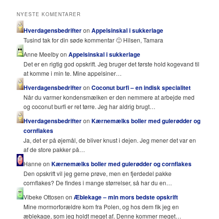
NYESTE KOMENTARER
Hverdagensbedrifter
on
Appelsinskal i sukkerlage
Tusind tak for din søde kommentar 🙂 Hilsen, Tamara
Anne Meelby on
Appelsinskal i sukkerlage
Det er en rigtig god opskrift. Jeg bruger det første hold kogevand til
at komme i min te. Mine appelsiner…
Hverdagensbedrifter
on
Coconut burfi – en indisk specialitet
Når du varmer kondensmælken er den nemmere at arbejde med
og coconut burfi er ret tørre. Jeg har aldrig brugt…
Hverdagensbedrifter
on
Kærnemælks boller med gulerødder og
cornflakes
Ja, det er på øjemål, de bliver knust i dejen. Jeg mener det var en
af de store pakker på…
Hanne on
Kærnemælks boller med gulerødder og cornflakes
Den opskrift vil jeg gerne prøve, men en fjerdedel pakke
cornflakes? De findes i mange størrelser, så har du en…
Vibeke Ottosen on
Æblekage – min mors bedste opskrift
Mine mormorforældre kom fra Polen, og hos dem fik jeg en
æblekage, som jeg holdt meget af. Denne kommer meget…