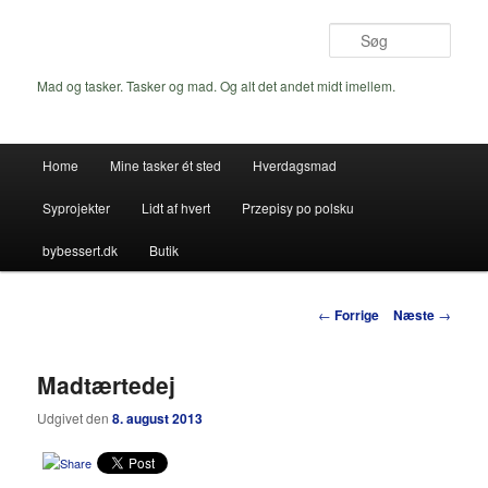
Fortsæt
til
Søg
primært
indhold
Mad og tasker. Tasker og mad. Og alt det andet midt imellem.
Hovedmenu
Home
Mine tasker ét sted
Hverdagsmad
Syprojekter
Lidt af hvert
Przepisy po polsku
bybessert.dk
Butik
Indlægsnavigation
←
Forrige
Næste
→
Madtærtedej
Udgivet den
8. august 2013