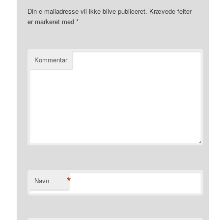
Din e-mailadresse vil ikke blive publiceret.
Krævede felter
er markeret med
*
Kommentar
*
Navn