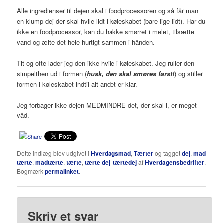
Alle ingredienser til dejen skal i foodprocessoren og så får man
en klump dej der skal hvile lidt i køleskabet (bare lige lidt). Har du
ikke en foodprocessor, kan du hakke smørret i melet, tilsætte
vand og ælte det hele hurtigt sammen i hånden.
Tit og ofte lader jeg den ikke hvile i køleskabet. Jeg ruller den
simpelthen ud i formen (
husk, den skal smøres først!
) og stiller
formen i køleskabet indtil alt andet er klar.
Jeg forbager ikke dejen MEDMINDRE det, der skal i, er meget
våd.
Dette indlæg blev udgivet i
Hverdagsmad
,
Tærter
og tagget
dej
,
mad
tærte
,
madtærte
,
tærte
,
tærte dej
,
tærtedej
af
Hverdagensbedrifter
.
Bogmærk
permalinket
.
Skriv et svar