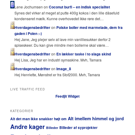
Lene Jochumsen on
Coconut burfi – en indisk specialitet
Synes det virker af meget at putte 400g kokos i den lille dåsefuld
kondenseret mælk. Kunne overhovedet ikke røre det…
Hverdagensbedrifter
on
Polske boller med marmelade, dem fra
gaden i Polen :-)
Hej Jane, Jeg plejer selv at lave min vanilliesukker derfor 2
spiseskeer. Du kan give mindre men bollerne skal være…
Hverdagensbedrifter
on
En lækker taske i to slags skind
Hej Lisa, Jeg har en industri symaskine. Mvh, Tamara
Hverdagensbedrifter
on
Image_8
Hej Henriette, Mønstret er fra Stof2000. Mvh, Tamara
LIVE TRAFFIC FEED
Feedjit Widget
KATEGORIER
Alt imellem himmel og jord
Alt det man ikke snakker højt om
Andre kager
Billeder af syprojekter
Billeder