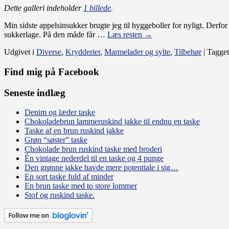
Dette galleri indeholder
1 billede
.
Min sidste appelsinsukker brugte jeg til hyggeboller for nyligt. Derfor 
sukkerlage. På den måde får …
Læs resten
→
Udgivet i
Diverse
,
Krydderier
,
Marmelader og sylte
,
Tilbehør
|
Tagget
Find mig på Facebook
Seneste indlæg
Denim og læder taske
Chokoladebrun lammeruskind jakke til endnu en taske
Taske af en brun ruskind jakke
Grøn “søster” taske
Chokolade brun ruskind taske med broderi
Én vintage nederdel til en taske og 4 punge
Den grønne jakke havde mere potentiale i sig…
En sort taske fuld af minder
En brun taske med to store lommer
Stof og ruskind taske.