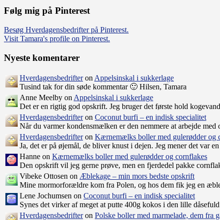
Følg mig på Pinterest
Besøg Hverdagensbedrifter på Pinterest.
Visit Tamara's profile on Pinterest.
Nyeste komentarer
Hverdagensbedrifter
on
Appelsinskal i sukkerlage
Tusind tak for din søde kommentar 🙂 Hilsen, Tamara
Anne Meelby on
Appelsinskal i sukkerlage
Det er en rigtig god opskrift. Jeg bruger det første hold kogeva
Hverdagensbedrifter
on
Coconut burfi – en indisk specialitet
Når du varmer kondensmælken er den nemmere at arbejde med og c
Hverdagensbedrifter
on
Kærnemælks boller med gulerødder og c
Ja, det er på øjemål, de bliver knust i dejen. Jeg mener det var 
Hanne on
Kærnemælks boller med gulerødder og cornflakes
Den opskrift vil jeg gerne prøve, men en fjerdedel pakke cornfla
Vibeke Ottosen on
Æblekage – min mors bedste opskrift
Mine mormorforældre kom fra Polen, og hos dem fik jeg en æb
Lene Jochumsen on
Coconut burfi – en indisk specialitet
Synes det virker af meget at putte 400g kokos i den lille dåse
Hverdagensbedrifter
on
Polske boller med marmelade, dem fra ga