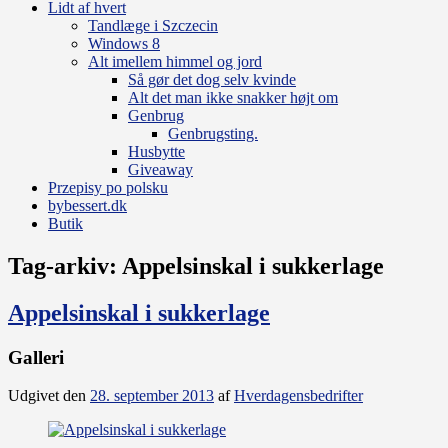
Lidt af hvert
Tandlæge i Szczecin
Windows 8
Alt imellem himmel og jord
Så gør det dog selv kvinde
Alt det man ikke snakker højt om
Genbrug
Genbrugsting.
Husbytte
Giveaway
Przepisy po polsku
bybessert.dk
Butik
Tag-arkiv:
Appelsinskal i sukkerlage
Appelsinskal i sukkerlage
Galleri
Udgivet den
28. september 2013
af
Hverdagensbedrifter