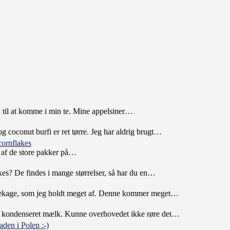
nd til at komme i min te. Mine appelsiner…
oconut burfi er ret tørre. Jeg har aldrig brugt…
ornflakes
en af de store pakker på…
kes? De findes i mange størrelser, så har du en…
lekage, som jeg holdt meget af. Denne kommer meget…
fuld kondenseret mælk. Kunne overhovedet ikke røre det…
den i Polen :-)