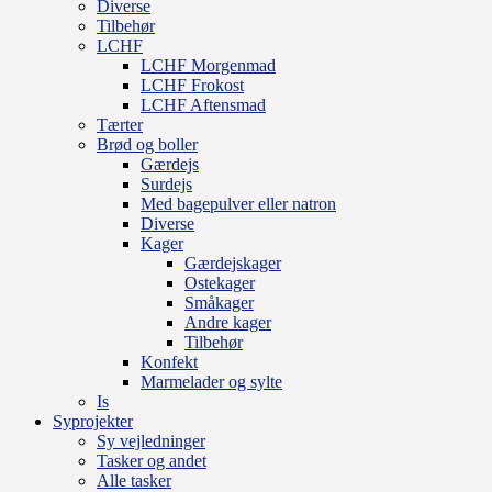
Diverse
Tilbehør
LCHF
LCHF Morgenmad
LCHF Frokost
LCHF Aftensmad
Tærter
Brød og boller
Gærdejs
Surdejs
Med bagepulver eller natron
Diverse
Kager
Gærdejskager
Ostekager
Småkager
Andre kager
Tilbehør
Konfekt
Marmelader og sylte
Is
Syprojekter
Sy vejledninger
Tasker og andet
Alle tasker