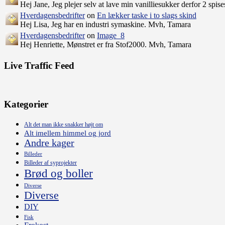
Hej Jane, Jeg plejer selv at lave min vanilliesukker derfor 2 sp
Hverdagensbedrifter
on
En lækker taske i to slags skind
Hej Lisa, Jeg har en industri symaskine. Mvh, Tamara
Hverdagensbedrifter
on
Image_8
Hej Henriette, Mønstret er fra Stof2000. Mvh, Tamara
Live Traffic Feed
Kategorier
Alt det man ikke snakker højt om
Alt imellem himmel og jord
Andre kager
Billeder
Billeder af syprojekter
Brød og boller
Diverse
Diverse
DIY
Fisk