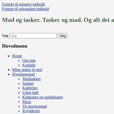
Fortsæt til primært indhold
Fortsæt til sekundært indhold
Mad og tasker. Tasker og mad. Og alt det 
Søg
Hovedmenu
Home
Om mig
Kontakt
Mine tasker ét sted
Hverdagsmad
Madpakker
Supper
Kødretter
Uden kød
Klatkager og pandekager
Pizza
Til morgenmad
Krydderier