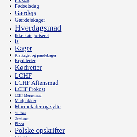
Frokost
Fødselsdag
Gærdejs
Gærdejskager
Hverdagsmad
Ikke kategoriseret
Is
Kager
Klatkager og pandekager
Krydderier
Kødretter
LCHF
LCHF Aftensmad
LCHF Frokost
LCHF Morgenmad
Madpakker
Marmelader og sylte
Muffins
Ostekager
Pizza
Polske opskrifter