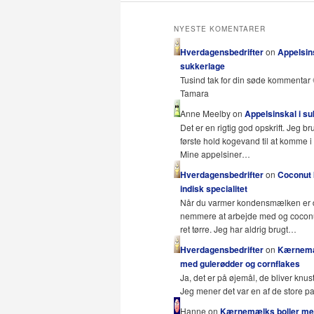
NYESTE KOMENTARER
Hverdagensbedrifter
on
Appelsins
sukkerlage
Tusind tak for din søde kommentar 
Tamara
Anne Meelby on
Appelsinskal i s
Det er en rigtig god opskrift. Jeg br
første hold kogevand til at komme i 
Mine appelsiner…
Hverdagensbedrifter
on
Coconut b
indisk specialitet
Når du varmer kondensmælken er
nemmere at arbejde med og coconut
ret tørre. Jeg har aldrig brugt…
Hverdagensbedrifter
on
Kærnemæ
med gulerødder og cornflakes
Ja, det er på øjemål, de bliver knust
Jeg mener det var en af de store 
Hanne on
Kærnemælks boller m