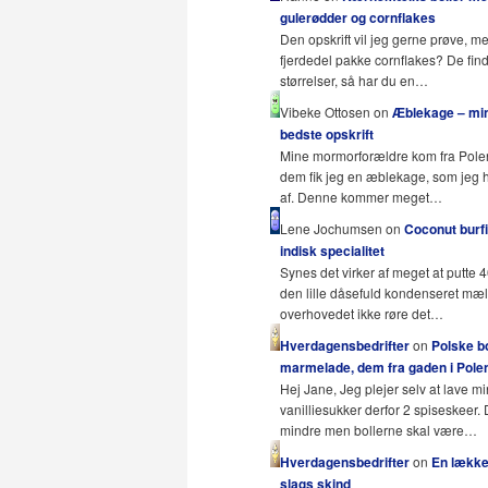
gulerødder og cornflakes
Den opskrift vil jeg gerne prøve, m
fjerdedel pakke cornflakes? De fin
størrelser, så har du en…
Vibeke Ottosen on
Æblekage – mi
bedste opskrift
Mine mormorforældre kom fra Pole
dem fik jeg en æblekage, som jeg 
af. Denne kommer meget…
Lene Jochumsen on
Coconut burfi
indisk specialitet
Synes det virker af meget at putte 
den lille dåsefuld kondenseret mæ
overhovedet ikke røre det…
Hverdagensbedrifter
on
Polske b
marmelade, dem fra gaden i Polen
Hej Jane, Jeg plejer selv at lave mi
vanilliesukker derfor 2 spiseskeer.
mindre men bollerne skal være…
Hverdagensbedrifter
on
En lækker
slags skind