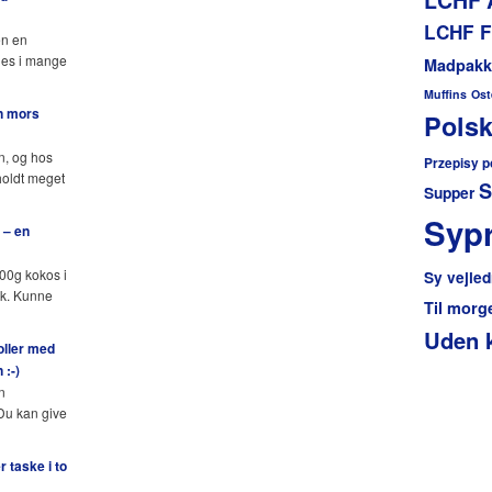
LCHF F
en en
des i mange
Madpakk
Muffins
Ost
n mors
Polsk
n, og hos
Przepisy p
holdt meget
S
Supper
Sypr
 – en
400g kokos i
Sy vejled
lk. Kunne
Til mor
Uden 
oller med
 :-)
n
 Du kan give
 taske i to