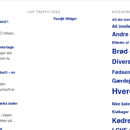
LIVE TRAFFIC FEED
KATEGORI
Feedjit Widget
Alt det ma
kal i
Alt imel
Andre
🙂 Hilsen,
Billeder af
ukkerlage
Brød 
uger det
min te.
Diver
Fødsel
urfi – en
Gærdej
 den
Hve
 burfi er
lks boller
Ikke kate
Klatkager
 i dejen.
Kødre
pakker på…
LCHF 
ed