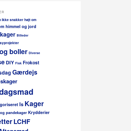
ER
n ikke snakker højt om
lem himmel og jord
 kager
Billeder
 syprojekter
og boller
Diverse
se
DIY
Frokost
Fisk
Gærdejs
sdag
skager
rdagsmad
Kager
Is
goriseret
Krydderier
 og pandekager
tter
LCHF
Aftensmad