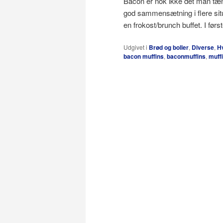
Bacon er nok ikke det man tæn
god sammensætning i flere situ
en frokost/brunch buffet. I f
Udgivet i
Brød og boller
,
Diverse
,
H
bacon muffins
,
baconmuffins
,
muff