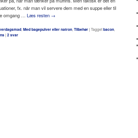
ker på, når man tænker på muffins. Men faktisk er det en
ationer, fx. når man vil servere dem med en suppe eller til
ørste omgang …
Læs resten
→
verdagsmad
,
Med bagepulver eller natron
,
Tilbehør
|
Tagget
bacon
,
ins
|
2
svar