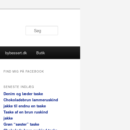
Søg
bybessert.dk
Butik
FIND MIG PÅ FACEBOOK
SENESTE INDLÆG
Denim og læder taske
Chokoladebrun lammeruskind
jakke til endnu en taske
Taske af en brun ruskind
jakke
Grøn “søster” taske