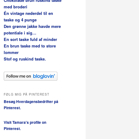
Chokolade brun ruskind taske
med broderi
Én vintage nederdel til en
taske og 4 punge
Den grønne jakke havde mere
potentiale i sig…
En sort taske fuld af minder
En brun taske med to store
lommer
Stof og ruskind taske.
FØLG MIG PÅ PINTEREST
Besøg Hverdagensbedrifter på
Pinterest.
Visit Tamara's profile on
Pinterest.