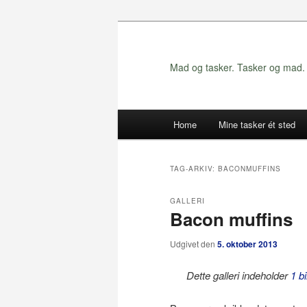
Fortsæt
Fortsæt
til
til
primært
sekundært
Mad og tasker. Tasker og mad. 
indhold
indhold
Hovedmenu
Home
Mine tasker ét sted
TAG-ARKIV:
BACONMUFFINS
GALLERI
Bacon muffins
Udgivet den
5. oktober 2013
Dette galleri indeholder
1 bi