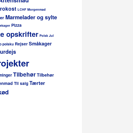
rokost
LCHF Morgenmad
Marmelader og sylte
er
Pizza
ekager
e opskrifter
Polsk Jul
Småkager
Rejser
o polsku
urdejs
ojekter
Tilbehør
Tilbehør
ninger
Tærter
genmad
Til salg
kød