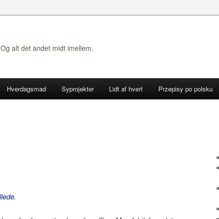
Og alt det andet midt imellem.
Hverdagsmad
Syprojekter
Lidt af hvert
Przepisy po polsku
llede
.