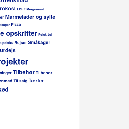
rokost
LCHF Morgenmad
Marmelader og sylte
er
Pizza
ekager
e opskrifter
Polsk Jul
Småkager
Rejser
o polsku
urdejs
ojekter
Tilbehør
Tilbehør
ninger
Tærter
genmad
Til salg
kød