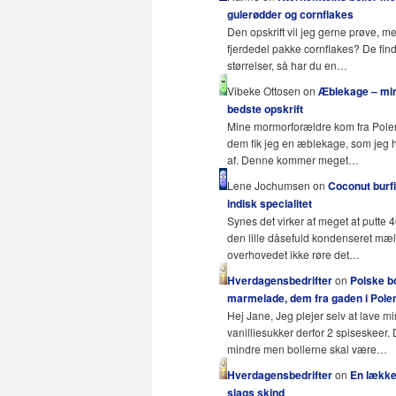
gulerødder og cornflakes
Den opskrift vil jeg gerne prøve, m
fjerdedel pakke cornflakes? De fin
størrelser, så har du en…
Vibeke Ottosen on
Æblekage – mi
bedste opskrift
Mine mormorforældre kom fra Pole
dem fik jeg en æblekage, som jeg 
af. Denne kommer meget…
Lene Jochumsen on
Coconut burfi
indisk specialitet
Synes det virker af meget at putte 
den lille dåsefuld kondenseret mæ
overhovedet ikke røre det…
Hverdagensbedrifter
on
Polske b
marmelade, dem fra gaden i Polen
Hej Jane, Jeg plejer selv at lave mi
vanilliesukker derfor 2 spiseskeer.
mindre men bollerne skal være…
Hverdagensbedrifter
on
En lækker
slags skind