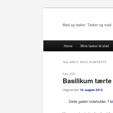
Fortsæt
Fortsæt
til
til
primært
sekundært
Mad og tasker. Tasker og mad. 
indhold
indhold
Hovedmenu
Home
Mine tasker ét sted
TAG-ARKIV:
BASILIKUMTÆRTE
GALLERI
Basilikum tærte
Udgivet den
10. august 2013
Dette galleri indeholder
1 bi