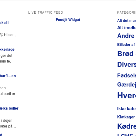
LIVE TRAFFIC FEED
KATEGORI
Feedjit Widget
Alt det ma
kal i
Alt imel
Andre
🙂 Hilsen,
Billeder af
ukkerlage
Brød 
uger det
min te.
Diver
Fødsel
urfi – en
Gærdej
 den
Hve
 burfi er
lks boller
Ikke kate
Klatkager
 i dejen.
Kødre
pakker på…
LCHF 
ed