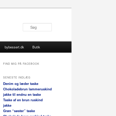
Søg
bybessert.dk
Butik
FIND MIG PÅ FACEBOOK
SENESTE INDLÆG
Denim og læder taske
Chokoladebrun lammeruskind
jakke til endnu en taske
Taske af en brun ruskind
jakke
Grøn “søster” taske