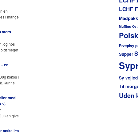
LCHF F
en en
des i mange
Madpakk
Muffins
Ost
n mors
Polsk
n, og hos
Przepisy p
holdt meget
S
Supper
Sypr
 – en
400g kokos i
Sy vejled
lk. Kunne
Til mor
Uden 
oller med
 :-)
n
 Du kan give
 taske i to