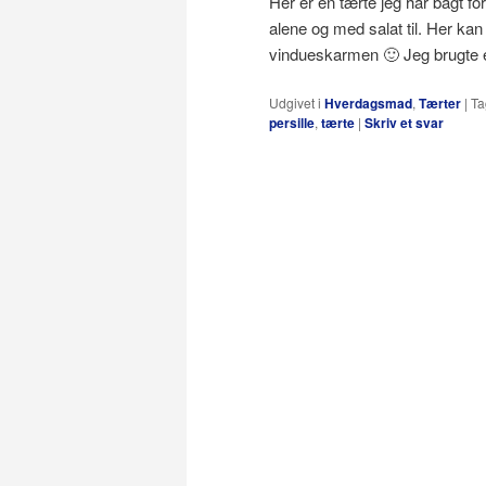
Her er en tærte jeg har bagt for
alene og med salat til. Her kan
vindueskarmen 🙂 Jeg brugte 
Udgivet i
Hverdagsmad
,
Tærter
|
Ta
persille
,
tærte
|
Skriv et svar