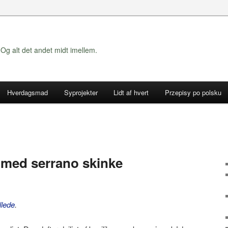
Og alt det andet midt imellem.
Hverdagsmad
Syprojekter
Lidt af hvert
Przepisy po polsku
 med serrano skinke
llede
.