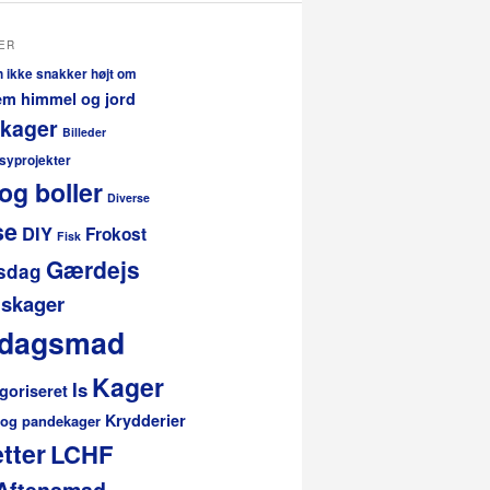
ER
n ikke snakker højt om
lem himmel og jord
 kager
Billeder
 syprojekter
og boller
Diverse
se
DIY
Frokost
Fisk
Gærdejs
sdag
skager
rdagsmad
Kager
Is
goriseret
Krydderier
 og pandekager
tter
LCHF
Aftensmad