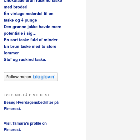
Chokolade brun ruskind taske
med broderi
Én vintage nederdel til en
taske og 4 punge
Den grønne jakke havde mere
potentiale i sig…
En sort taske fuld af minder
En brun taske med to store
lommer
Stof og ruskind taske.
FØLG MIG PÅ PINTEREST
Besøg Hverdagensbedrifter på
Pinterest.
Visit Tamara's profile on
Pinterest.