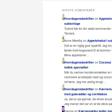
NYESTE KOMENTARER
Hverdagensbedrifter
on
Appelsins
sukkerlage
Tusind tak for din søde kommentar 
Tamara
Anne Meelby on
Appelsinskal i s
Det er en rigtig god opskrift. Jeg br
første hold kogevand til at komme i 
Mine appelsiner…
Hverdagensbedrifter
on
Coconut b
indisk specialitet
Når du varmer kondensmælken er
nemmere at arbejde med og coconut
ret tørre. Jeg har aldrig brugt…
Hverdagensbedrifter
on
Kærnemæ
med gulerødder og cornflakes
Ja, det er på øjemål, de bliver knust
Jeg mener det var en af de store 
Hanne on
Kærnemælks boller m