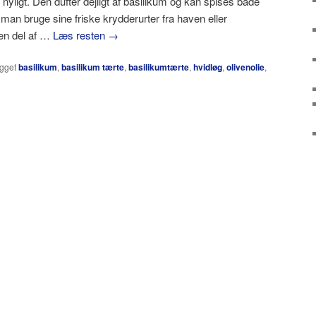
 nyligt. Den dufter dejligt af basilikum og kan spises både
 man bruge sine friske krydderurter fra haven eller
en del af …
Læs resten
→
gget
basilikum
,
basilikum tærte
,
basilikumtærte
,
hvidløg
,
olivenolie
,