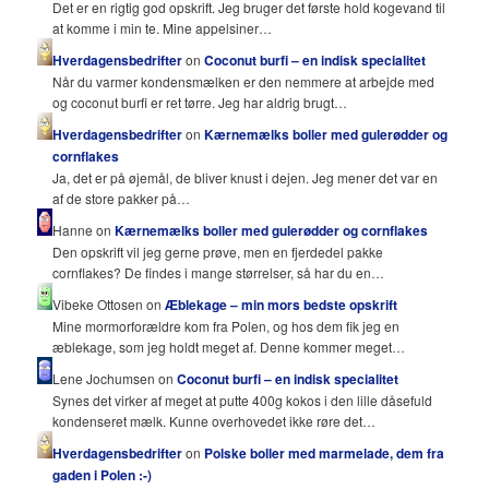
Det er en rigtig god opskrift. Jeg bruger det første hold kogevand til
at komme i min te. Mine appelsiner…
Hverdagensbedrifter
on
Coconut burfi – en indisk specialitet
Når du varmer kondensmælken er den nemmere at arbejde med
og coconut burfi er ret tørre. Jeg har aldrig brugt…
Hverdagensbedrifter
on
Kærnemælks boller med gulerødder og
cornflakes
Ja, det er på øjemål, de bliver knust i dejen. Jeg mener det var en
af de store pakker på…
Hanne on
Kærnemælks boller med gulerødder og cornflakes
Den opskrift vil jeg gerne prøve, men en fjerdedel pakke
cornflakes? De findes i mange størrelser, så har du en…
Vibeke Ottosen on
Æblekage – min mors bedste opskrift
Mine mormorforældre kom fra Polen, og hos dem fik jeg en
æblekage, som jeg holdt meget af. Denne kommer meget…
Lene Jochumsen on
Coconut burfi – en indisk specialitet
Synes det virker af meget at putte 400g kokos i den lille dåsefuld
kondenseret mælk. Kunne overhovedet ikke røre det…
Hverdagensbedrifter
on
Polske boller med marmelade, dem fra
gaden i Polen :-)