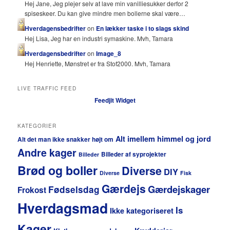
Hej Jane, Jeg plejer selv at lave min vanilliesukker derfor 2
spiseskeer. Du kan give mindre men bollerne skal være…
Hverdagensbedrifter
on
En lækker taske i to slags skind
Hej Lisa, Jeg har en industri symaskine. Mvh, Tamara
Hverdagensbedrifter
on
Image_8
Hej Henriette, Mønstret er fra Stof2000. Mvh, Tamara
LIVE TRAFFIC FEED
Feedjit Widget
KATEGORIER
Alt imellem himmel og jord
Alt det man ikke snakker højt om
Andre kager
Billeder af syprojekter
Billeder
Brød og boller
Diverse
DIY
Diverse
Fisk
Gærdejs
Gærdejskager
Fødselsdag
Frokost
Hverdagsmad
Is
Ikke kategoriseret
Kager