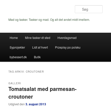
Fortsæt
Fortsæt
til
til
Søg
primært
sekundært
indhold
indhold
Mad og tasker. Tasker og mad. Og alt det andet midt imellem.
Hovedmenu
Home
Mine tasker ét sted
Hverdagsmad
Syprojekter
Lidt af hvert
Przepisy po polsku
bybessert.dk
Butik
TAG-ARKIV:
CROUTONER
GALLERI
Tomatsalat med parmesan-
croutoner
Udgivet den
3. august 2013