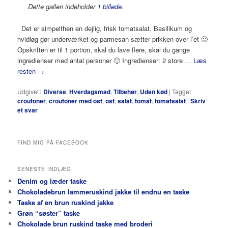
Dette galleri indeholder
1 billede
.
Det er simpelthen en dejlig, frisk tomatsalat. Basilikum og
hvidløg gør underværket og parmesan sætter prikken over i’et 🙂
Opskriften er til 1 portion, skal du lave flere, skal du gange
ingredienser med antal personer 🙂 Ingredienser: 2 store …
Læs
resten
→
Udgivet i
Diverse
,
Hverdagsmad
,
Tilbehør
,
Uden kød
|
Tagget
croutoner
,
croutoner med ost
,
ost
,
salat
,
tomat
,
tomatsalat
|
Skriv
et svar
FIND MIG PÅ FACEBOOK
SENESTE INDLÆG
Denim og læder taske
Chokoladebrun lammeruskind jakke til endnu en taske
Taske af en brun ruskind jakke
Grøn “søster” taske
Chokolade brun ruskind taske med broderi