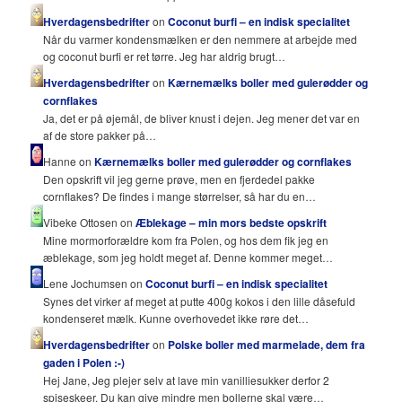
Hverdagensbedrifter
on
Coconut burfi – en indisk specialitet
Når du varmer kondensmælken er den nemmere at arbejde med
og coconut burfi er ret tørre. Jeg har aldrig brugt…
Hverdagensbedrifter
on
Kærnemælks boller med gulerødder og
cornflakes
Ja, det er på øjemål, de bliver knust i dejen. Jeg mener det var en
af de store pakker på…
Hanne on
Kærnemælks boller med gulerødder og cornflakes
Den opskrift vil jeg gerne prøve, men en fjerdedel pakke
cornflakes? De findes i mange størrelser, så har du en…
Vibeke Ottosen on
Æblekage – min mors bedste opskrift
Mine mormorforældre kom fra Polen, og hos dem fik jeg en
æblekage, som jeg holdt meget af. Denne kommer meget…
Lene Jochumsen on
Coconut burfi – en indisk specialitet
Synes det virker af meget at putte 400g kokos i den lille dåsefuld
kondenseret mælk. Kunne overhovedet ikke røre det…
Hverdagensbedrifter
on
Polske boller med marmelade, dem fra
gaden i Polen :-)
Hej Jane, Jeg plejer selv at lave min vanilliesukker derfor 2
spiseskeer. Du kan give mindre men bollerne skal være…