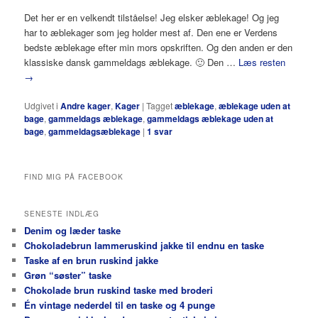
Det her er en velkendt tilståelse! Jeg elsker æblekage! Og jeg
har to æblekager som jeg holder mest af. Den ene er Verdens
bedste æblekage efter min mors opskriften. Og den anden er den
klassiske dansk gammeldags æblekage. 🙂 Den …
Læs resten
→
Udgivet i
Andre kager
,
Kager
|
Tagget
æblekage
,
æblekage uden at
bage
,
gammeldags æblekage
,
gammeldags æblekage uden at
bage
,
gammeldagsæblekage
|
1
svar
FIND MIG PÅ FACEBOOK
SENESTE INDLÆG
Denim og læder taske
Chokoladebrun lammeruskind jakke til endnu en taske
Taske af en brun ruskind jakke
Grøn “søster” taske
Chokolade brun ruskind taske med broderi
Én vintage nederdel til en taske og 4 punge