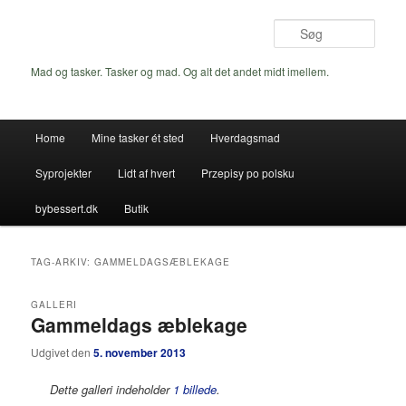
Fortsæt
Fortsæt
til
til
Søg
primært
sekundært
indhold
indhold
Mad og tasker. Tasker og mad. Og alt det andet midt imellem.
Hovedmenu
Home
Mine tasker ét sted
Hverdagsmad
Syprojekter
Lidt af hvert
Przepisy po polsku
bybessert.dk
Butik
TAG-ARKIV:
GAMMELDAGSÆBLEKAGE
GALLERI
Gammeldags æblekage
Udgivet den
5. november 2013
Dette galleri indeholder
1 billede
.