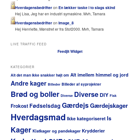
Hverdagensbedrifter
on
En lækker taske i to slags skind
Hej Lisa, Jeg har en industri symaskine. Mvh, Tamara
Hverdagensbedrifter
on
Image_8
Hej Henriette, Mønstret er fra Stof2000. Mvh, Tamara
LIVE TRAFFIC FEED
Feedjit Widget
KATEGORIER
Alt imellem himmel og jord
Alt det man ikke snakker højt om
Andre kager
Billeder af syprojekter
Billeder
Brød og boller
Diverse
DIY
Diverse
Fisk
Gærdejs
Gærdejskager
Fødselsdag
Frokost
Hverdagsmad
Is
Ikke kategoriseret
Kager
Krydderier
Klatkager og pandekager