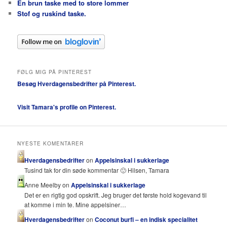
En brun taske med to store lommer
Stof og ruskind taske.
FØLG MIG PÅ PINTEREST
Besøg Hverdagensbedrifter på Pinterest.
Visit Tamara's profile on Pinterest.
NYESTE KOMENTARER
Hverdagensbedrifter
on
Appelsinskal i sukkerlage
Tusind tak for din søde kommentar 🙂 Hilsen, Tamara
Anne Meelby on
Appelsinskal i sukkerlage
Det er en rigtig god opskrift. Jeg bruger det første hold kogevand til
at komme i min te. Mine appelsiner…
Hverdagensbedrifter
on
Coconut burfi – en indisk specialitet