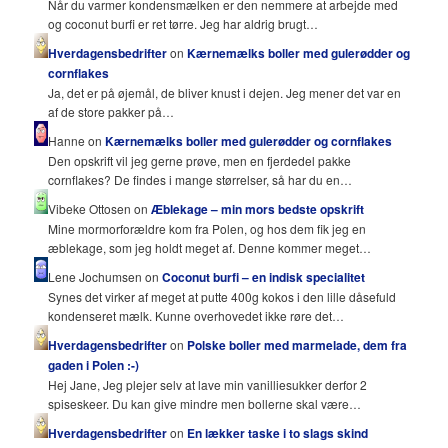
Når du varmer kondensmælken er den nemmere at arbejde med
og coconut burfi er ret tørre. Jeg har aldrig brugt…
Hverdagensbedrifter
on
Kærnemælks boller med gulerødder og
cornflakes
Ja, det er på øjemål, de bliver knust i dejen. Jeg mener det var en
af de store pakker på…
Hanne on
Kærnemælks boller med gulerødder og cornflakes
Den opskrift vil jeg gerne prøve, men en fjerdedel pakke
cornflakes? De findes i mange størrelser, så har du en…
Vibeke Ottosen on
Æblekage – min mors bedste opskrift
Mine mormorforældre kom fra Polen, og hos dem fik jeg en
æblekage, som jeg holdt meget af. Denne kommer meget…
Lene Jochumsen on
Coconut burfi – en indisk specialitet
Synes det virker af meget at putte 400g kokos i den lille dåsefuld
kondenseret mælk. Kunne overhovedet ikke røre det…
Hverdagensbedrifter
on
Polske boller med marmelade, dem fra
gaden i Polen :-)
Hej Jane, Jeg plejer selv at lave min vanilliesukker derfor 2
spiseskeer. Du kan give mindre men bollerne skal være…
Hverdagensbedrifter
on
En lækker taske i to slags skind