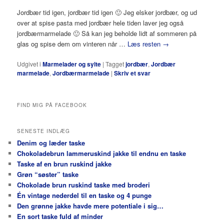
Jordbær tid igen, jordbær tid igen 🙂 Jeg elsker jordbær, og ud
over at spise pasta med jordbær hele tiden laver jeg også
jordbærmarmelade 🙂 Så kan jeg beholde lidt af sommeren på
glas og spise dem om vinteren når …
Læs resten
→
Udgivet i
Marmelader og sylte
|
Tagget
jordbær
,
Jordbær
marmelade
,
Jordbærmarmelade
|
Skriv et svar
FIND MIG PÅ FACEBOOK
SENESTE INDLÆG
Denim og læder taske
Chokoladebrun lammeruskind jakke til endnu en taske
Taske af en brun ruskind jakke
Grøn “søster” taske
Chokolade brun ruskind taske med broderi
Én vintage nederdel til en taske og 4 punge
Den grønne jakke havde mere potentiale i sig…
En sort taske fuld af minder