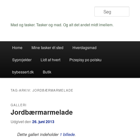
Fortsæt
Fortsæt
til
til
Søg
primært
sekundært
indhold
indhold
Mad og tasker. Tasker og mad. Og alt det andet midt imellem.
Hovedmenu
Home
Mine tasker ét sted
Hverdagsmad
Syprojekter
Lidt af hvert
Przepisy po polsku
bybessert.dk
Butik
TAG-ARKIV:
JORDBÆRMARMELADE
GALLERI
Jordbærmarmelade
Udgivet den
26. juni 2013
Dette galleri indeholder
1 billede
.