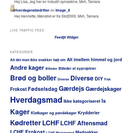
Hej Lisa, Jeg har en industri symaskine. Mvh, Tamara
Hverdagensbedrifter
on
Image_8
Hej Henriette, Mønstret er fra Stof2000. Mvh, Tamara
LIVE TRAFFIC FEED
Feedjit Widget
KATEGORIER
Alt imellem himmel og jord
Alt det man ikke snakker højt om
Andre kager
Billeder af syprojekter
Billeder
Brød og boller
Diverse
DIY
Diverse
Fisk
Gærdejs
Gærdejskager
Fødselsdag
Frokost
Hverdagsmad
Is
Ikke kategoriseret
Kager
Krydderier
Klatkager og pandekager
Kødretter
LCHF
LCHF Aftensmad
LCHF Frokost
Madpakker
LCHF Morgenmad