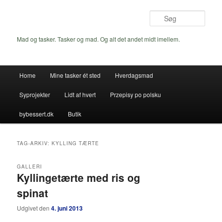
Fortsæt
Fortsæt
til
til
Søg
primært
sekundært
indhold
indhold
Mad og tasker. Tasker og mad. Og alt det andet midt imellem.
Hovedmenu
Home
Mine tasker ét sted
Hverdagsmad
Syprojekter
Lidt af hvert
Przepisy po polsku
bybessert.dk
Butik
TAG-ARKIV:
KYLLING TÆRTE
GALLERI
Kyllingetærte med ris og
spinat
Udgivet den
4. juni 2013