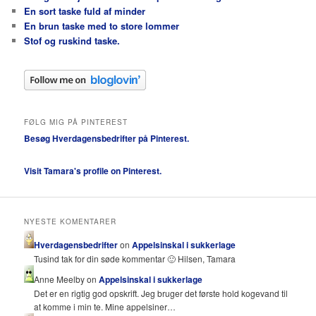
En sort taske fuld af minder
En brun taske med to store lommer
Stof og ruskind taske.
FØLG MIG PÅ PINTEREST
Besøg Hverdagensbedrifter på Pinterest.
Visit Tamara's profile on Pinterest.
NYESTE KOMENTARER
Hverdagensbedrifter
on
Appelsinskal i sukkerlage
Tusind tak for din søde kommentar 🙂 Hilsen, Tamara
Anne Meelby on
Appelsinskal i sukkerlage
Det er en rigtig god opskrift. Jeg bruger det første hold kogevand til
at komme i min te. Mine appelsiner…