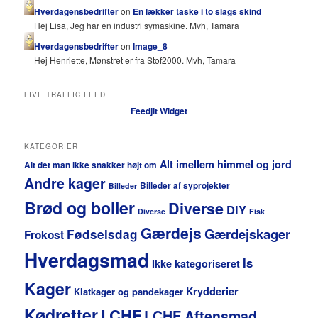
Hverdagensbedrifter
on
En lækker taske i to slags skind
Hej Lisa, Jeg har en industri symaskine. Mvh, Tamara
Hverdagensbedrifter
on
Image_8
Hej Henriette, Mønstret er fra Stof2000. Mvh, Tamara
LIVE TRAFFIC FEED
Feedjit Widget
KATEGORIER
Alt imellem himmel og jord
Alt det man ikke snakker højt om
Andre kager
Billeder af syprojekter
Billeder
Brød og boller
Diverse
DIY
Diverse
Fisk
Gærdejs
Gærdejskager
Fødselsdag
Frokost
Hverdagsmad
Is
Ikke kategoriseret
Kager
Krydderier
Klatkager og pandekager
Kødretter
LCHF
LCHF Aftensmad