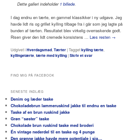
Dette galleri indeholder
1 billede
.
I dag endnu en tærte, en gammel klassikker i ny udgave. Jeg
havde lidt ris og grillet kylling tilbage fra i går som jeg lagte på
bunden af tærten. Resultatet blev virkelig overraskende godt.
Risen giver den lidt cremede konsistens …
Læs resten
→
Udgivet i
Hverdagsmad
,
Tærter
|
Tagget
kylling tærte
,
kyllingetærte
,
tærte med kylling
|
Skriv et svar
FIND MIG PÅ FACEBOOK
SENESTE INDLÆG
Denim og læder taske
Chokoladebrun lammeruskind jakke til endnu en taske
Taske af en brun ruskind jakke
Grøn “søster” taske
Chokolade brun ruskind taske med broderi
Én vintage nederdel til en taske og 4 punge
Den grønne jakke havde mere potentiale i sig…