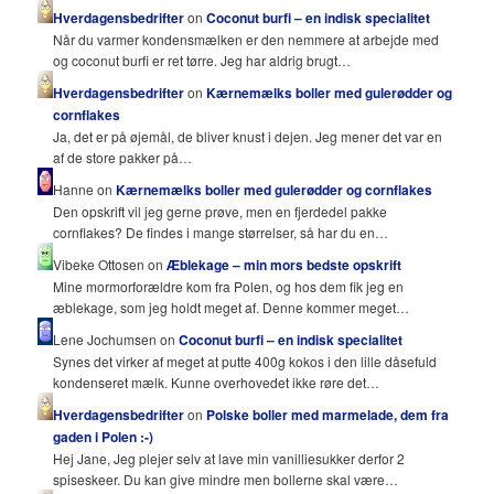
Hverdagensbedrifter
on
Coconut burfi – en indisk specialitet
Når du varmer kondensmælken er den nemmere at arbejde med
og coconut burfi er ret tørre. Jeg har aldrig brugt…
Hverdagensbedrifter
on
Kærnemælks boller med gulerødder og
cornflakes
Ja, det er på øjemål, de bliver knust i dejen. Jeg mener det var en
af de store pakker på…
Hanne on
Kærnemælks boller med gulerødder og cornflakes
Den opskrift vil jeg gerne prøve, men en fjerdedel pakke
cornflakes? De findes i mange størrelser, så har du en…
Vibeke Ottosen on
Æblekage – min mors bedste opskrift
Mine mormorforældre kom fra Polen, og hos dem fik jeg en
æblekage, som jeg holdt meget af. Denne kommer meget…
Lene Jochumsen on
Coconut burfi – en indisk specialitet
Synes det virker af meget at putte 400g kokos i den lille dåsefuld
kondenseret mælk. Kunne overhovedet ikke røre det…
Hverdagensbedrifter
on
Polske boller med marmelade, dem fra
gaden i Polen :-)
Hej Jane, Jeg plejer selv at lave min vanilliesukker derfor 2
spiseskeer. Du kan give mindre men bollerne skal være…