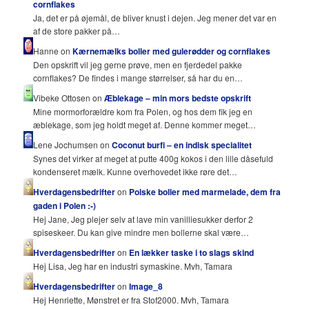
cornflakes
Ja, det er på øjemål, de bliver knust i dejen. Jeg mener det var en
af de store pakker på…
Hanne on
Kærnemælks boller med gulerødder og cornflakes
Den opskrift vil jeg gerne prøve, men en fjerdedel pakke
cornflakes? De findes i mange størrelser, så har du en…
Vibeke Ottosen on
Æblekage – min mors bedste opskrift
Mine mormorforældre kom fra Polen, og hos dem fik jeg en
æblekage, som jeg holdt meget af. Denne kommer meget…
Lene Jochumsen on
Coconut burfi – en indisk specialitet
Synes det virker af meget at putte 400g kokos i den lille dåsefuld
kondenseret mælk. Kunne overhovedet ikke røre det…
Hverdagensbedrifter
on
Polske boller med marmelade, dem fra
gaden i Polen :-)
Hej Jane, Jeg plejer selv at lave min vanilliesukker derfor 2
spiseskeer. Du kan give mindre men bollerne skal være…
Hverdagensbedrifter
on
En lækker taske i to slags skind
Hej Lisa, Jeg har en industri symaskine. Mvh, Tamara
Hverdagensbedrifter
on
Image_8
Hej Henriette, Mønstret er fra Stof2000. Mvh, Tamara