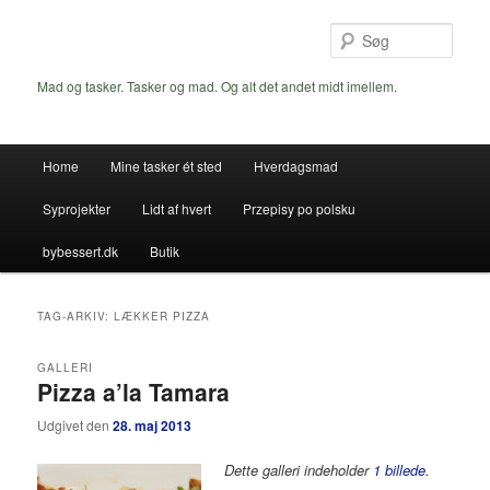
Fortsæt
Fortsæt
til
til
Søg
primært
sekundært
indhold
indhold
Mad og tasker. Tasker og mad. Og alt det andet midt imellem.
Hovedmenu
Home
Mine tasker ét sted
Hverdagsmad
Syprojekter
Lidt af hvert
Przepisy po polsku
bybessert.dk
Butik
TAG-ARKIV:
LÆKKER PIZZA
GALLERI
Pizza a’la Tamara
Udgivet den
28. maj 2013
Dette galleri indeholder
1 billede
.