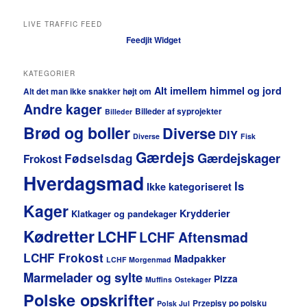
LIVE TRAFFIC FEED
Feedjit Widget
KATEGORIER
Alt imellem himmel og jord
Alt det man ikke snakker højt om
Andre kager
Billeder af syprojekter
Billeder
Brød og boller
Diverse
DIY
Diverse
Fisk
Gærdejs
Gærdejskager
Fødselsdag
Frokost
Hverdagsmad
Is
Ikke kategoriseret
Kager
Krydderier
Klatkager og pandekager
Kødretter
LCHF
LCHF Aftensmad
LCHF Frokost
Madpakker
LCHF Morgenmad
Marmelader og sylte
Pizza
Muffins
Ostekager
Polske opskrifter
Przepisy po polsku
Polsk Jul