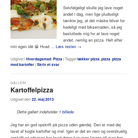
Selvfølgeligt skulle jeg lave noget
andet i dag, men lige pludseligt
tænkte jeg, at det måske bliver for
kedeligt med biksemaden, så jeg
besluttede mig for at lave noget
andet, nemlig en pizza. Helt efter
min egen idé 😀 Hvad …
Læs resten
→
Udgivet i
Hverdagsmad
,
Pizza
|
Tagget
lækker pizza
,
pizza
,
pizza
med kartofler
|
Skriv et svar
GALLERI
Kartoffelpizza
Udgivet den
22. maj 2013
Dette galleri indeholder
1 billede
.
Jeg har en god opskrift på pizza uden gærdej. Den er med dej
lavet af kogte kartofler og mel. Igen er det en nem og overskuelig
opskrift og når man har lavet dejen kan man lægge alt man har