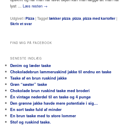
lyst …
Læs resten
→
Udgivet i
Pizza
|
Tagget
lækker pizza
,
pizza
,
pizza med kartofler
|
Skriv et svar
FIND MIG PÅ FACEBOOK
SENESTE INDLÆG
Denim og læder taske
Chokoladebrun lammeruskind jakke til endnu en taske
Taske af en brun ruskind jakke
Grøn “søster” taske
Chokolade brun ruskind taske med broderi
Én vintage nederdel til en taske og 4 punge
Den grønne jakke havde mere potentiale i sig…
En sort taske fuld af minder
En brun taske med to store lommer
Stof og ruskind taske.