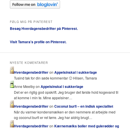
FØLG MIG PÅ PINTEREST
Besøg Hverdagensbedrifter på Pinterest.
Visit Tamara's profile on Pinterest.
NYESTE KOMENTARER
Hverdagensbedrifter
on
Appelsinskal i sukkerlage
Tusind tak for din søde kommentar 🙂 Hilsen, Tamara
Anne Meelby on
Appelsinskal i sukkerlage
Det er en rigtig god opskrift. Jeg bruger det første hold kogevand til
at komme i min te. Mine appelsiner…
Hverdagensbedrifter
on
Coconut burfi – en indisk specialitet
Når du varmer kondensmælken er den nemmere at arbejde med
og coconut burfi er ret tørre. Jeg har aldrig brugt…
Hverdagensbedrifter
on
Kærnemælks boller med gulerødder og