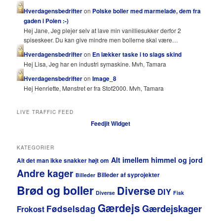
Hverdagensbedrifter
on
Polske boller med marmelade, dem fra
gaden i Polen :-)
Hej Jane, Jeg plejer selv at lave min vanilliesukker derfor 2
spiseskeer. Du kan give mindre men bollerne skal være…
Hverdagensbedrifter
on
En lækker taske i to slags skind
Hej Lisa, Jeg har en industri symaskine. Mvh, Tamara
Hverdagensbedrifter
on
Image_8
Hej Henriette, Mønstret er fra Stof2000. Mvh, Tamara
LIVE TRAFFIC FEED
Feedjit Widget
KATEGORIER
Alt imellem himmel og jord
Alt det man ikke snakker højt om
Andre kager
Billeder af syprojekter
Billeder
Brød og boller
Diverse
DIY
Diverse
Fisk
Gærdejs
Gærdejskager
Fødselsdag
Frokost