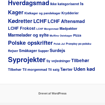
Hverdagsmad
Is
Ikke kategoriseret
Kager
Krydderier
Klatkager og pandekager
Kødretter
LCHF
LCHF Aftensmad
LCHF Frokost
Madpakker
LCHF Morgenmad
Marmelader og sylte
Pizza
Muffins
Ostekager
Polske opskrifter
Przepisy po polsku
Polsk Jul
Surdejs
Småkager
Rejser
Supper
Syprojekter
Tilbehør
Sy vejledninger
Uden kød
Tærter
Tilbehør
Til morgenmad
Til salg
Drevet af WordPress