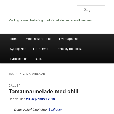
Fortsæt
Fortsæt
til
til
Søg
primært
sekundært
indhold
indhold
Mad og tasker. Tasker og mad. Og alt det andet midt imellem.
Hovedmenu
Home
Mine tasker ét sted
Hverdagsmad
Syprojekter
Lidt af hvert
Przepisy po polsku
bybessert.dk
Butik
TAG-ARKIV:
MARMELADE
GALLERI
Tomatmarmelade med chili
Udgivet den
20. september 2013
Dette galleri indeholder
3 billeder
.