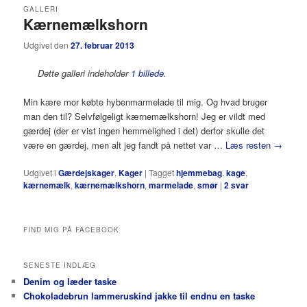
GALLERI
Kærnemælkshorn
Udgivet den
27. februar 2013
Dette galleri indeholder
1 billede
.
Min kære mor købte hybenmarmelade til mig. Og hvad bruger
man den til? Selvfølgeligt kærnemælkshorn! Jeg er vildt med
gærdej (der er vist ingen hemmelighed i det) derfor skulle det
være en gærdej, men alt jeg fandt på nettet var …
Læs resten
→
Udgivet i
Gærdejskager
,
Kager
|
Tagget
hjemmebag
,
kage
,
kærnemælk
,
kærnemælkshorn
,
marmelade
,
smør
|
2
svar
FIND MIG PÅ FACEBOOK
SENESTE INDLÆG
Denim og læder taske
Chokoladebrun lammeruskind jakke til endnu en taske