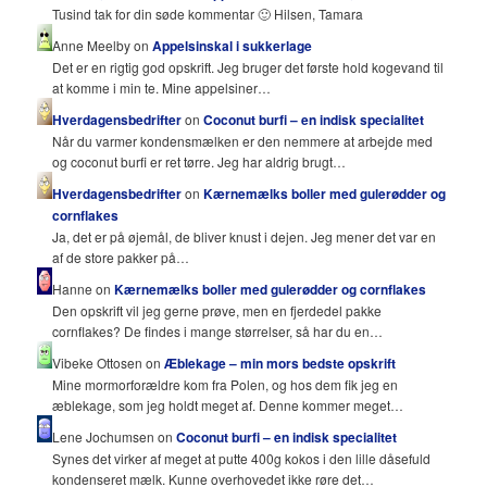
Tusind tak for din søde kommentar 🙂 Hilsen, Tamara
Anne Meelby on
Appelsinskal i sukkerlage
Det er en rigtig god opskrift. Jeg bruger det første hold kogevand til
at komme i min te. Mine appelsiner…
Hverdagensbedrifter
on
Coconut burfi – en indisk specialitet
Når du varmer kondensmælken er den nemmere at arbejde med
og coconut burfi er ret tørre. Jeg har aldrig brugt…
Hverdagensbedrifter
on
Kærnemælks boller med gulerødder og
cornflakes
Ja, det er på øjemål, de bliver knust i dejen. Jeg mener det var en
af de store pakker på…
Hanne on
Kærnemælks boller med gulerødder og cornflakes
Den opskrift vil jeg gerne prøve, men en fjerdedel pakke
cornflakes? De findes i mange størrelser, så har du en…
Vibeke Ottosen on
Æblekage – min mors bedste opskrift
Mine mormorforældre kom fra Polen, og hos dem fik jeg en
æblekage, som jeg holdt meget af. Denne kommer meget…
Lene Jochumsen on
Coconut burfi – en indisk specialitet
Synes det virker af meget at putte 400g kokos i den lille dåsefuld
kondenseret mælk. Kunne overhovedet ikke røre det…