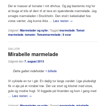
Der er masser af tomater i mit drivhus. Og jeg bestemte mig for
at bruge et kilo af dem til at lave en spændende marmelade. Jeg
smagte marmeladen i Stockholm. Den stod i køleskabet hos
vores værter. Jeg kunne ikke …
Læs resten
→
Udgivet i
Marmelader og sylte
|
Tagget
marmelade
,
Tomat
marmelade
,
tomater
,
Tomatmarmelade
|
6
svar
GALLERI
Mirabelle marmelade
Udgivet den
7. august 2013
Dette galleri indeholder
1 billede
.
Vi cyklede en tur i går. En dejlig tur langs vandet. Lige pludseligt
fik vi øje på et mirabel træ. Det var stort og klistret med store,
gule og modne frugt. Vi kiggede på hinanden og kom i gang med
…
Læs resten
→
Udgivet i
Marmelader og sylte
|
Tagget
marmelade
,
mirabelle