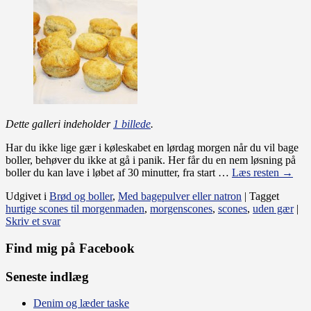
Dette galleri indeholder
1 billede
.
Har du ikke lige gær i køleskabet en lørdag morgen når du vil bage
boller, behøver du ikke at gå i panik. Her får du en nem løsning på
boller du kan lave i løbet af 30 minutter, fra start …
Læs resten
→
Udgivet i
Brød og boller
,
Med bagepulver eller natron
|
Tagget
hurtige scones til morgenmaden
,
morgenscones
,
scones
,
uden gær
|
Skriv et svar
Find mig på Facebook
Seneste indlæg
Denim og læder taske