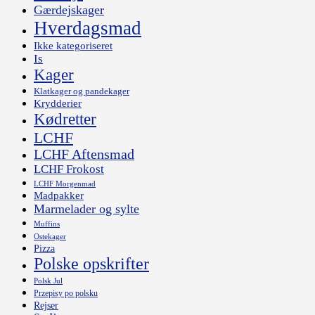
Gærdejskager
Hverdagsmad
Ikke kategoriseret
Is
Kager
Klatkager og pandekager
Krydderier
Kødretter
LCHF
LCHF Aftensmad
LCHF Frokost
LCHF Morgenmad
Madpakker
Marmelader og sylte
Muffins
Ostekager
Pizza
Polske opskrifter
Polsk Jul
Przepisy po polsku
Rejser