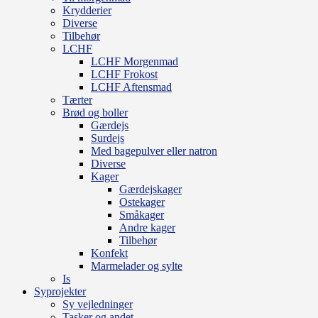
Krydderier
Diverse
Tilbehør
LCHF
LCHF Morgenmad
LCHF Frokost
LCHF Aftensmad
Tærter
Brød og boller
Gærdejs
Surdejs
Med bagepulver eller natron
Diverse
Kager
Gærdejskager
Ostekager
Småkager
Andre kager
Tilbehør
Konfekt
Marmelader og sylte
Is
Syprojekter
Sy vejledninger
Tasker og andet