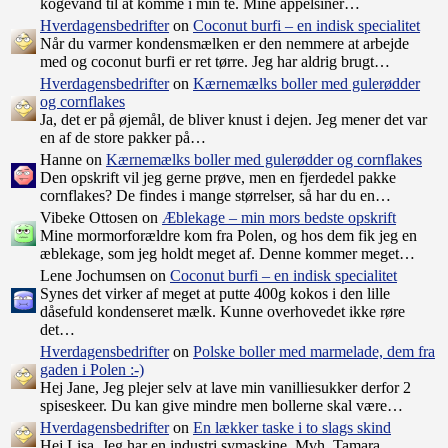
kogevand til at komme i min te. Mine appelsiner…
Hverdagensbedrifter
on
Coconut burfi – en indisk specialitet
Når du varmer kondensmælken er den nemmere at arbejde
med og coconut burfi er ret tørre. Jeg har aldrig brugt…
Hverdagensbedrifter
on
Kærnemælks boller med gulerødder
og cornflakes
Ja, det er på øjemål, de bliver knust i dejen. Jeg mener det var
en af de store pakker på…
Hanne on
Kærnemælks boller med gulerødder og cornflakes
Den opskrift vil jeg gerne prøve, men en fjerdedel pakke
cornflakes? De findes i mange størrelser, så har du en…
Vibeke Ottosen on
Æblekage – min mors bedste opskrift
Mine mormorforældre kom fra Polen, og hos dem fik jeg en
æblekage, som jeg holdt meget af. Denne kommer meget…
Lene Jochumsen on
Coconut burfi – en indisk specialitet
Synes det virker af meget at putte 400g kokos i den lille
dåsefuld kondenseret mælk. Kunne overhovedet ikke røre
det…
Hverdagensbedrifter
on
Polske boller med marmelade, dem fra
gaden i Polen :-)
Hej Jane, Jeg plejer selv at lave min vanilliesukker derfor 2
spiseskeer. Du kan give mindre men bollerne skal være…
Hverdagensbedrifter
on
En lækker taske i to slags skind
Hej Lisa, Jeg har en industri symaskine. Mvh, Tamara