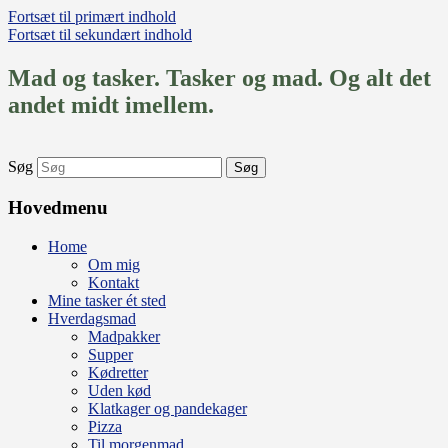
Fortsæt til primært indhold
Fortsæt til sekundært indhold
Mad og tasker. Tasker og mad. Og alt det
andet midt imellem.
Søg
Hovedmenu
Home
Om mig
Kontakt
Mine tasker ét sted
Hverdagsmad
Madpakker
Supper
Kødretter
Uden kød
Klatkager og pandekager
Pizza
Til morgenmad