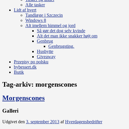
Alle tasker
Lidt af hvert
Tandlæge i Szczecin
Windows 8
Alt imellem himmel og jord
Så gør det dog selv kvinde
Alt det man ikke snakker højt om
Genbrug
Genbrugsting.
Husbytte
Giveaway
Przepisy po polsku
bybessert.dk
Butik
Tag-arkiv:
morgenscones
Morgenscones
Galleri
Udgivet den
3. september 2013
af
Hverdagensbedrifter