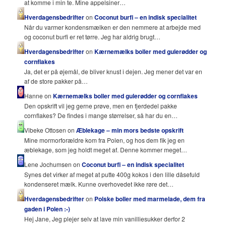
at komme i min te. Mine appelsiner…
Hverdagensbedrifter
on
Coconut burfi – en indisk specialitet
Når du varmer kondensmælken er den nemmere at arbejde med
og coconut burfi er ret tørre. Jeg har aldrig brugt…
Hverdagensbedrifter
on
Kærnemælks boller med gulerødder og
cornflakes
Ja, det er på øjemål, de bliver knust i dejen. Jeg mener det var en
af de store pakker på…
Hanne on
Kærnemælks boller med gulerødder og cornflakes
Den opskrift vil jeg gerne prøve, men en fjerdedel pakke
cornflakes? De findes i mange størrelser, så har du en…
Vibeke Ottosen on
Æblekage – min mors bedste opskrift
Mine mormorforældre kom fra Polen, og hos dem fik jeg en
æblekage, som jeg holdt meget af. Denne kommer meget…
Lene Jochumsen on
Coconut burfi – en indisk specialitet
Synes det virker af meget at putte 400g kokos i den lille dåsefuld
kondenseret mælk. Kunne overhovedet ikke røre det…
Hverdagensbedrifter
on
Polske boller med marmelade, dem fra
gaden i Polen :-)
Hej Jane, Jeg plejer selv at lave min vanilliesukker derfor 2