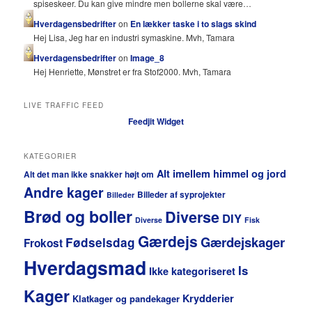
spiseskeer. Du kan give mindre men bollerne skal være…
Hverdagensbedrifter
on
En lækker taske i to slags skind
Hej Lisa, Jeg har en industri symaskine. Mvh, Tamara
Hverdagensbedrifter
on
Image_8
Hej Henriette, Mønstret er fra Stof2000. Mvh, Tamara
LIVE TRAFFIC FEED
Feedjit Widget
KATEGORIER
Alt imellem himmel og jord
Alt det man ikke snakker højt om
Andre kager
Billeder af syprojekter
Billeder
Brød og boller
Diverse
DIY
Diverse
Fisk
Gærdejs
Gærdejskager
Fødselsdag
Frokost
Hverdagsmad
Is
Ikke kategoriseret
Kager
Krydderier
Klatkager og pandekager