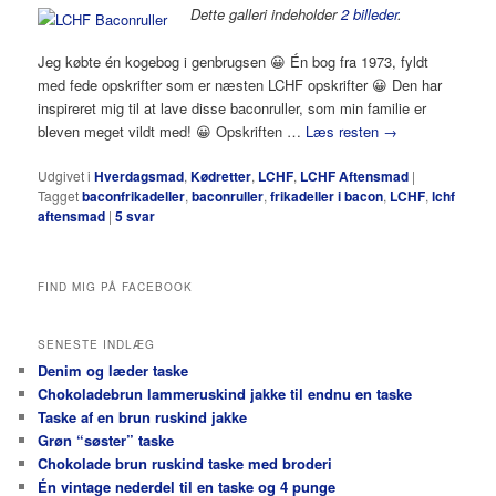
Dette galleri indeholder
2 billeder
.
Jeg købte én kogebog i genbrugsen 😀 Én bog fra 1973, fyldt
med fede opskrifter som er næsten LCHF opskrifter 😀 Den har
inspireret mig til at lave disse baconruller, som min familie er
bleven meget vildt med! 😀 Opskriften …
Læs resten
→
Udgivet i
Hverdagsmad
,
Kødretter
,
LCHF
,
LCHF Aftensmad
|
Tagget
baconfrikadeller
,
baconruller
,
frikadeller i bacon
,
LCHF
,
lchf
aftensmad
|
5
svar
FIND MIG PÅ FACEBOOK
SENESTE INDLÆG
Denim og læder taske
Chokoladebrun lammeruskind jakke til endnu en taske
Taske af en brun ruskind jakke
Grøn “søster” taske
Chokolade brun ruskind taske med broderi
Én vintage nederdel til en taske og 4 punge