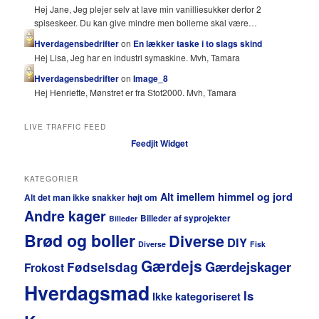
Hej Jane, Jeg plejer selv at lave min vanilliesukker derfor 2
spiseskeer. Du kan give mindre men bollerne skal være…
Hverdagensbedrifter
on
En lækker taske i to slags skind
Hej Lisa, Jeg har en industri symaskine. Mvh, Tamara
Hverdagensbedrifter
on
Image_8
Hej Henriette, Mønstret er fra Stof2000. Mvh, Tamara
LIVE TRAFFIC FEED
Feedjit Widget
KATEGORIER
Alt imellem himmel og jord
Alt det man ikke snakker højt om
Andre kager
Billeder af syprojekter
Billeder
Brød og boller
Diverse
DIY
Diverse
Fisk
Gærdejs
Gærdejskager
Fødselsdag
Frokost
Hverdagsmad
Is
Ikke kategoriseret