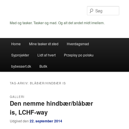
Fortsæt
Fortsæt
til
til
Søg
primært
sekundært
indhold
indhold
Mad og tasker. Tasker og mad. Og alt det andet midt imellem.
Hovedmenu
Home
Mine tasker ét sted
Hverdagsmad
Syprojekter
Lidt af hvert
Przepisy po polsku
bybessert.dk
Butik
TAG-ARKIV:
BLÅBÆR/HINDBÆR IS
GALLERI
Den nemme hindbær/blåbær
is, LCHF-way
Udgivet den
22. september 2014