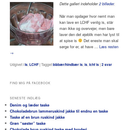
Dette galleri indeholder
2 billeder
.
Når man opdager hvor nemt man
kan lave en LCHF venlig is, står
man ikke og overvejer, men bare
laver den det øjeblik men har lyst til
at spise is
Det eneste man skal
sørge for er, at have …
Læs resten
→
Udgivet i
Is
,
LCHF
|
Tagget
blåbær/hindbær is
,
is
,
lchf is
|
2
svar
FIND MIG PÅ FACEBOOK
SENESTE INDLÆG
Denim og læder taske
Chokoladebrun lammeruskind jakke til endnu en taske
Taske af en brun ruskind jakke
Grøn “søster” taske
Chokolade brun ruskind taske med broderi