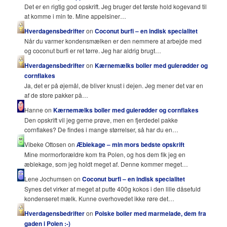
Det er en rigtig god opskrift. Jeg bruger det første hold kogevand til
at komme i min te. Mine appelsiner…
Hverdagensbedrifter
on
Coconut burfi – en indisk specialitet
Når du varmer kondensmælken er den nemmere at arbejde med
og coconut burfi er ret tørre. Jeg har aldrig brugt…
Hverdagensbedrifter
on
Kærnemælks boller med gulerødder og
cornflakes
Ja, det er på øjemål, de bliver knust i dejen. Jeg mener det var en
af de store pakker på…
Hanne on
Kærnemælks boller med gulerødder og cornflakes
Den opskrift vil jeg gerne prøve, men en fjerdedel pakke
cornflakes? De findes i mange størrelser, så har du en…
Vibeke Ottosen on
Æblekage – min mors bedste opskrift
Mine mormorforældre kom fra Polen, og hos dem fik jeg en
æblekage, som jeg holdt meget af. Denne kommer meget…
Lene Jochumsen on
Coconut burfi – en indisk specialitet
Synes det virker af meget at putte 400g kokos i den lille dåsefuld
kondenseret mælk. Kunne overhovedet ikke røre det…
Hverdagensbedrifter
on
Polske boller med marmelade, dem fra
gaden i Polen :-)