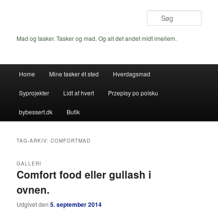
Fortsæt
Fortsæt
til
til
Søg
primært
sekundært
indhold
indhold
Mad og tasker. Tasker og mad. Og alt det andet midt imellem.
Hovedmenu
Home
Mine tasker ét sted
Hverdagsmad
Syprojekter
Lidt af hvert
Przepisy po polsku
bybessert.dk
Butik
TAG-ARKIV:
COMFORTMAD
GALLERI
Comfort food eller gullash i
ovnen.
Udgivet den
5. september 2014