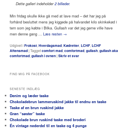
Dette galleri indeholder
2 billeder
.
Min fridag skulle ikke gå med at lave mad – det har jeg på
forhånd besluttet mens jeg kiggede på halvandet kilo skinkekød i
tern som jeg købte i Bilka. Gullash var det jeg gerne ville have
men denne gang …
Læs resten
→
Udgivet i
Frokost
,
Hverdagsmad
,
Kødretter
,
LCHF
,
LCHF
Aftensmad
|
Tagget
comfort mad
,
comfortmad
,
gullash
,
gullash aka
comfortmad
,
gullash i ovnen
|
Skriv et svar
FIND MIG PÅ FACEBOOK
SENESTE INDLÆG
Denim og læder taske
Chokoladebrun lammeruskind jakke til endnu en taske
Taske af en brun ruskind jakke
Grøn “søster” taske
Chokolade brun ruskind taske med broderi
Én vintage nederdel til en taske og 4 punge