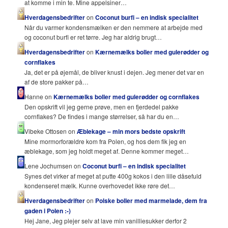
at komme i min te. Mine appelsiner…
Hverdagensbedrifter
on
Coconut burfi – en indisk specialitet
Når du varmer kondensmælken er den nemmere at arbejde med
og coconut burfi er ret tørre. Jeg har aldrig brugt…
Hverdagensbedrifter
on
Kærnemælks boller med gulerødder og
cornflakes
Ja, det er på øjemål, de bliver knust i dejen. Jeg mener det var en
af de store pakker på…
Hanne on
Kærnemælks boller med gulerødder og cornflakes
Den opskrift vil jeg gerne prøve, men en fjerdedel pakke
cornflakes? De findes i mange størrelser, så har du en…
Vibeke Ottosen on
Æblekage – min mors bedste opskrift
Mine mormorforældre kom fra Polen, og hos dem fik jeg en
æblekage, som jeg holdt meget af. Denne kommer meget…
Lene Jochumsen on
Coconut burfi – en indisk specialitet
Synes det virker af meget at putte 400g kokos i den lille dåsefuld
kondenseret mælk. Kunne overhovedet ikke røre det…
Hverdagensbedrifter
on
Polske boller med marmelade, dem fra
gaden i Polen :-)
Hej Jane, Jeg plejer selv at lave min vanilliesukker derfor 2