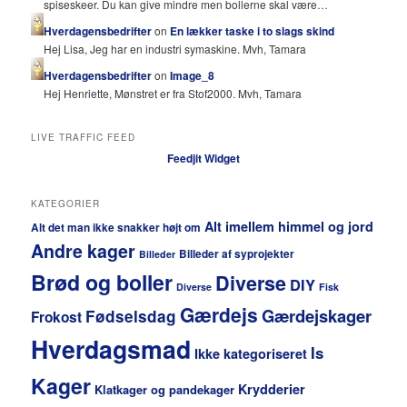
spiseskeer. Du kan give mindre men bollerne skal være…
Hverdagensbedrifter
on
En lækker taske i to slags skind
Hej Lisa, Jeg har en industri symaskine. Mvh, Tamara
Hverdagensbedrifter
on
Image_8
Hej Henriette, Mønstret er fra Stof2000. Mvh, Tamara
LIVE TRAFFIC FEED
Feedjit Widget
KATEGORIER
Alt imellem himmel og jord
Alt det man ikke snakker højt om
Andre kager
Billeder af syprojekter
Billeder
Brød og boller
Diverse
DIY
Diverse
Fisk
Gærdejs
Gærdejskager
Fødselsdag
Frokost
Hverdagsmad
Is
Ikke kategoriseret
Kager
Krydderier
Klatkager og pandekager