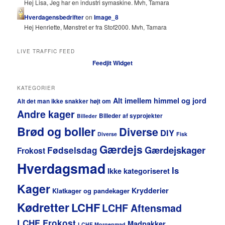
Hej Lisa, Jeg har en industri symaskine. Mvh, Tamara
Hverdagensbedrifter
on
Image_8
Hej Henriette, Mønstret er fra Stof2000. Mvh, Tamara
LIVE TRAFFIC FEED
Feedjit Widget
KATEGORIER
Alt imellem himmel og jord
Alt det man ikke snakker højt om
Andre kager
Billeder af syprojekter
Billeder
Brød og boller
Diverse
DIY
Diverse
Fisk
Gærdejs
Gærdejskager
Fødselsdag
Frokost
Hverdagsmad
Is
Ikke kategoriseret
Kager
Krydderier
Klatkager og pandekager
Kødretter
LCHF
LCHF Aftensmad
LCHF Frokost
Madpakker
LCHF Morgenmad