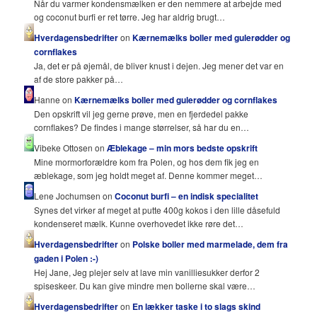
Når du varmer kondensmælken er den nemmere at arbejde med
og coconut burfi er ret tørre. Jeg har aldrig brugt…
Hverdagensbedrifter
on
Kærnemælks boller med gulerødder og
cornflakes
Ja, det er på øjemål, de bliver knust i dejen. Jeg mener det var en
af de store pakker på…
Hanne on
Kærnemælks boller med gulerødder og cornflakes
Den opskrift vil jeg gerne prøve, men en fjerdedel pakke
cornflakes? De findes i mange størrelser, så har du en…
Vibeke Ottosen on
Æblekage – min mors bedste opskrift
Mine mormorforældre kom fra Polen, og hos dem fik jeg en
æblekage, som jeg holdt meget af. Denne kommer meget…
Lene Jochumsen on
Coconut burfi – en indisk specialitet
Synes det virker af meget at putte 400g kokos i den lille dåsefuld
kondenseret mælk. Kunne overhovedet ikke røre det…
Hverdagensbedrifter
on
Polske boller med marmelade, dem fra
gaden i Polen :-)
Hej Jane, Jeg plejer selv at lave min vanilliesukker derfor 2
spiseskeer. Du kan give mindre men bollerne skal være…
Hverdagensbedrifter
on
En lækker taske i to slags skind