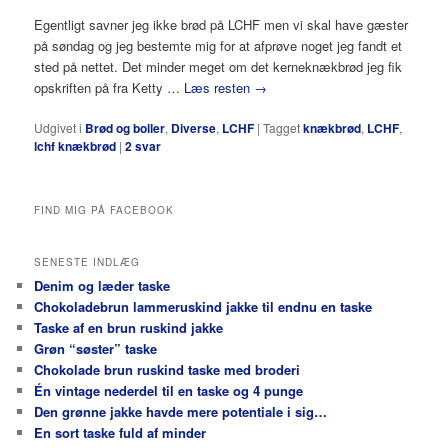
Egentligt savner jeg ikke brød på LCHF men vi skal have gæster
på søndag og jeg bestemte mig for at afprøve noget jeg fandt et
sted på nettet. Det minder meget om det kerneknækbrød jeg fik
opskriften på fra Ketty …
Læs resten
→
Udgivet i
Brød og boller
,
Diverse
,
LCHF
|
Tagget
knækbrød
,
LCHF
,
lchf knækbrød
|
2
svar
FIND MIG PÅ FACEBOOK
SENESTE INDLÆG
Denim og læder taske
Chokoladebrun lammeruskind jakke til endnu en taske
Taske af en brun ruskind jakke
Grøn “søster” taske
Chokolade brun ruskind taske med broderi
Én vintage nederdel til en taske og 4 punge
Den grønne jakke havde mere potentiale i sig…
En sort taske fuld af minder