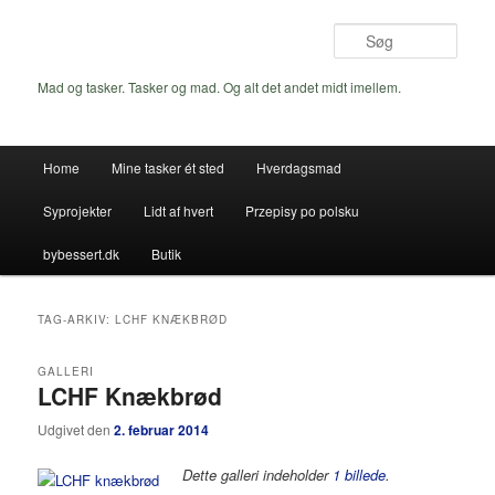
Fortsæt
Fortsæt
til
til
Søg
primært
sekundært
indhold
indhold
Mad og tasker. Tasker og mad. Og alt det andet midt imellem.
Hovedmenu
Home
Mine tasker ét sted
Hverdagsmad
Syprojekter
Lidt af hvert
Przepisy po polsku
bybessert.dk
Butik
TAG-ARKIV:
LCHF KNÆKBRØD
GALLERI
LCHF Knækbrød
Udgivet den
2. februar 2014
Dette galleri indeholder
1 billede
.