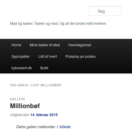
Fortsæt
Fortsæt
til
til
Søg
primært
sekundært
indhold
indhold
Mad og tasker. Tasker og mad. Og alt det andet midt imellem.
Hovedmenu
Home
Mine tasker ét sted
Hverdagsmad
Syprojekter
Lidt af hvert
Przepisy po polsku
bybessert.dk
Butik
TAG-ARKIV:
LCHF MILLIONBØF
GALLERI
Millionbøf
Udgivet den
14. februar 2015
Dette galleri indeholder
1 billede
.