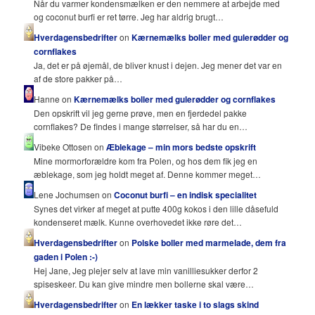
Når du varmer kondensmælken er den nemmere at arbejde med
og coconut burfi er ret tørre. Jeg har aldrig brugt…
Hverdagensbedrifter
on
Kærnemælks boller med gulerødder og
cornflakes
Ja, det er på øjemål, de bliver knust i dejen. Jeg mener det var en
af de store pakker på…
Hanne on
Kærnemælks boller med gulerødder og cornflakes
Den opskrift vil jeg gerne prøve, men en fjerdedel pakke
cornflakes? De findes i mange størrelser, så har du en…
Vibeke Ottosen on
Æblekage – min mors bedste opskrift
Mine mormorforældre kom fra Polen, og hos dem fik jeg en
æblekage, som jeg holdt meget af. Denne kommer meget…
Lene Jochumsen on
Coconut burfi – en indisk specialitet
Synes det virker af meget at putte 400g kokos i den lille dåsefuld
kondenseret mælk. Kunne overhovedet ikke røre det…
Hverdagensbedrifter
on
Polske boller med marmelade, dem fra
gaden i Polen :-)
Hej Jane, Jeg plejer selv at lave min vanilliesukker derfor 2
spiseskeer. Du kan give mindre men bollerne skal være…
Hverdagensbedrifter
on
En lækker taske i to slags skind