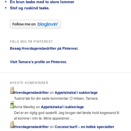
En brun taske med to store lommer
Stof og ruskind taske.
FØLG MIG PÅ PINTEREST
Besøg Hverdagensbedrifter på Pinterest.
Visit Tamara's profile on Pinterest.
NYESTE KOMENTARER
Hverdagensbedrifter
on
Appelsinskal i sukkerlage
Tusind tak for din søde kommentar 🙂 Hilsen, Tamara
Anne Meelby on
Appelsinskal i sukkerlage
Det er en rigtig god opskrift. Jeg bruger det første hold kogevand til
at komme i min te. Mine appelsiner…
Hverdagensbedrifter
on
Coconut burfi – en indisk specialitet