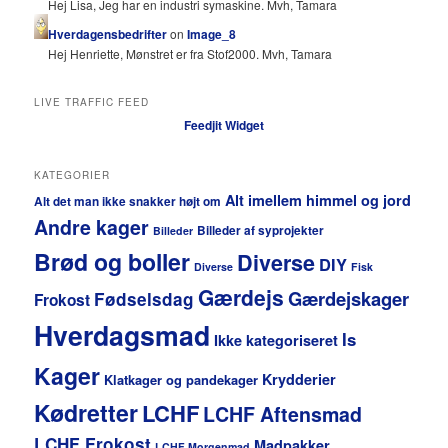
Hej Lisa, Jeg har en industri symaskine. Mvh, Tamara
Hverdagensbedrifter
on
Image_8
Hej Henriette, Mønstret er fra Stof2000. Mvh, Tamara
LIVE TRAFFIC FEED
Feedjit Widget
KATEGORIER
Alt imellem himmel og jord
Alt det man ikke snakker højt om
Andre kager
Billeder af syprojekter
Billeder
Brød og boller
Diverse
DIY
Diverse
Fisk
Gærdejs
Gærdejskager
Fødselsdag
Frokost
Hverdagsmad
Is
Ikke kategoriseret
Kager
Krydderier
Klatkager og pandekager
Kødretter
LCHF
LCHF Aftensmad
LCHF Frokost
Madpakker
LCHF Morgenmad