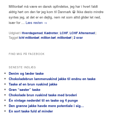
Millionbøf må være en dansk opfindelse, jeg har i hvert faldt
aldrig hørt om den før jeg kom til Danmark 😀 Ikke desto mindre
syntes jeg, at det er en dejlig, nem ret som altid glider let ned,
især for …
Læs resten
→
Udgivet i
Hverdagsmad
,
Kødretter
,
LCHF
,
LCHF Aftensmad
|
Tagget
lchf millionbøf
,
million bøf
,
millionbøf
|
2
svar
FIND MIG PÅ FACEBOOK
SENESTE INDLÆG
Denim og læder taske
Chokoladebrun lammeruskind jakke til endnu en taske
Taske af en brun ruskind jakke
Grøn “søster” taske
Chokolade brun ruskind taske med broderi
Én vintage nederdel til en taske og 4 punge
Den grønne jakke havde mere potentiale i sig…
En sort taske fuld af minder