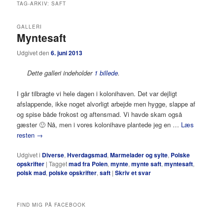
TAG-ARKIV:
SAFT
GALLERI
Myntesaft
Udgivet den
6. juni 2013
Dette galleri indeholder
1 billede
.
I går tilbragte vi hele dagen i kolonihaven. Det var dejligt
afslappende, ikke noget alvorligt arbejde men hygge, slappe af
og spise både frokost og aftensmad. Vi havde skam også
gæster 🙂 Nå, men i vores kolonihave plantede jeg en …
Læs
resten
→
Udgivet i
Diverse
,
Hverdagsmad
,
Marmelader og sylte
,
Polske
opskrifter
|
Tagget
mad fra Polen
,
mynte
,
mynte saft
,
myntesaft
,
polsk mad
,
polske opskrifter
,
saft
|
Skriv et svar
FIND MIG PÅ FACEBOOK