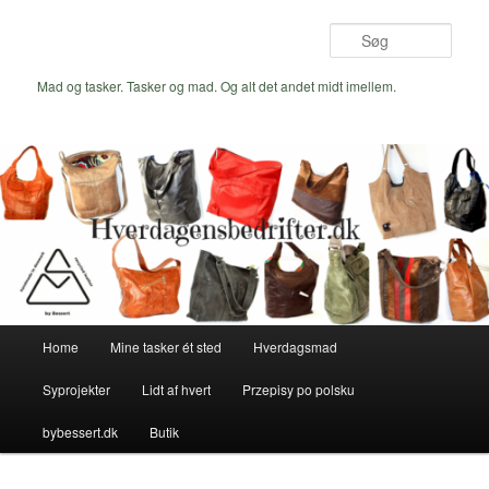
Fortsæt
Fortsæt
til
til
Søg
primært
sekundært
indhold
indhold
Mad og tasker. Tasker og mad. Og alt det andet midt imellem.
Hovedmenu
Home
Mine tasker ét sted
Hverdagsmad
Syprojekter
Lidt af hvert
Przepisy po polsku
bybessert.dk
Butik