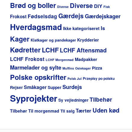
Brød og boller
Diverse
DIY
Diverse
Fisk
Gærdejs
Gærdejskager
Fødselsdag
Frokost
Hverdagsmad
Is
Ikke kategoriseret
Kager
Krydderier
Klatkager og pandekager
Kødretter
LCHF
LCHF Aftensmad
LCHF Frokost
Madpakker
LCHF Morgenmad
Marmelader og sylte
Pizza
Muffins
Ostekager
Polske opskrifter
Przepisy po polsku
Polsk Jul
Surdejs
Småkager
Rejser
Supper
Syprojekter
Tilbehør
Sy vejledninger
Uden kød
Tærter
Tilbehør
Til morgenmad
Til salg