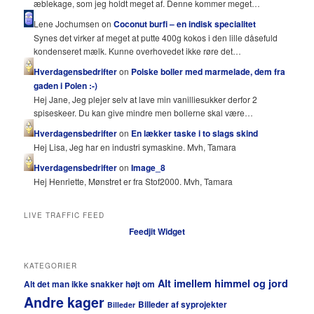
æblekage, som jeg holdt meget af. Denne kommer meget…
Lene Jochumsen on
Coconut burfi – en indisk specialitet
Synes det virker af meget at putte 400g kokos i den lille dåsefuld
kondenseret mælk. Kunne overhovedet ikke røre det…
Hverdagensbedrifter
on
Polske boller med marmelade, dem fra
gaden i Polen :-)
Hej Jane, Jeg plejer selv at lave min vanilliesukker derfor 2
spiseskeer. Du kan give mindre men bollerne skal være…
Hverdagensbedrifter
on
En lækker taske i to slags skind
Hej Lisa, Jeg har en industri symaskine. Mvh, Tamara
Hverdagensbedrifter
on
Image_8
Hej Henriette, Mønstret er fra Stof2000. Mvh, Tamara
LIVE TRAFFIC FEED
Feedjit Widget
KATEGORIER
Alt imellem himmel og jord
Alt det man ikke snakker højt om
Andre kager
Billeder af syprojekter
Billeder