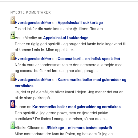
NYESTE KOMENTARER
Hverdagensbedrifter
on
Appelsinskal i sukkerlage
Tusind tak for din søde kommentar 🙂 Hilsen, Tamara
Anne Meelby on
Appelsinskal i sukkerlage
Det er en rigtig god opskrift. Jeg bruger det første hold kogevand til
at komme i min te. Mine appelsiner…
Hverdagensbedrifter
on
Coconut burfi – en indisk specialitet
Når du varmer kondensmælken er den nemmere at arbejde med
og coconut burfi er ret tørre. Jeg har aldrig brugt…
Hverdagensbedrifter
on
Kærnemælks boller med gulerødder og
cornflakes
Ja, det er på øjemål, de bliver knust i dejen. Jeg mener det var en
af de store pakker på…
Hanne on
Kærnemælks boller med gulerødder og cornflakes
Den opskrift vil jeg gerne prøve, men en fjerdedel pakke
cornflakes? De findes i mange størrelser, så har du en…
Vibeke Ottosen on
Æblekage – min mors bedste opskrift
Mine mormorforældre kom fra Polen, og hos dem fik jeg en