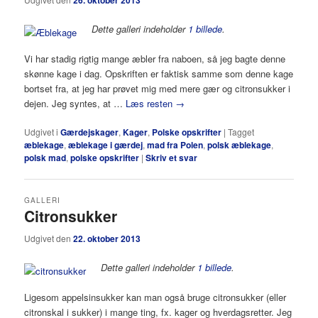
Dette galleri indeholder
1 billede
.
Vi har stadig rigtig mange æbler fra naboen, så jeg bagte denne
skønne kage i dag. Opskriften er faktisk samme som denne kage
bortset fra, at jeg har prøvet mig med mere gær og citronsukker i
dejen. Jeg syntes, at …
Læs resten
→
Udgivet i
Gærdejskager
,
Kager
,
Polske opskrifter
|
Tagget
æblekage
,
æblekage i gærdej
,
mad fra Polen
,
polsk æblekage
,
polsk mad
,
polske opskrifter
|
Skriv et svar
GALLERI
Citronsukker
Udgivet den
22. oktober 2013
Dette galleri indeholder
1 billede
.
Ligesom appelsinsukker kan man også bruge citronsukker (eller
citronskal i sukker) i mange ting, fx. kager og hverdagsretter. Jeg