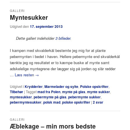
GALLERI
Myntesukker
Udgivet den
17. september 2013
Dette galleri indeholder
3 billeder
.
I kampen med skvalderkål bestemte jeg mig for at plante
pebermynten i bedet i haven. Hellere pebermynte end skvalderkål
tænkte jeg og resultatet er to kæmpe buske af mynte samt
adskelelige myntegrene der lægger sig på jorden og slår rødder
…
Læs resten
→
Udgivet i
Krydderier
,
Marmelader og sylte
,
Polske opskrifter
,
Tilbehør
|
Tagget
mad fra Polen
,
mynte på glas
,
mynte sukker
,
myntesukker
,
pebermynte på glas
,
pebermynte sukker
,
pebermyntesukker
,
polsk mad
,
polske opskrifter
|
2
svar
GALLERI
Æblekage – min mors bedste