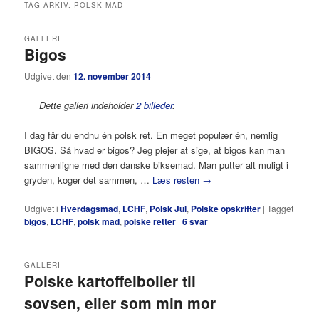
TAG-ARKIV:
POLSK MAD
GALLERI
Bigos
Udgivet den
12. november 2014
Dette galleri indeholder
2 billeder
.
I dag får du endnu én polsk ret. En meget populær én, nemlig
BIGOS. Så hvad er bigos? Jeg plejer at sige, at bigos kan man
sammenligne med den danske biksemad. Man putter alt muligt i
gryden, koger det sammen, …
Læs resten
→
Udgivet i
Hverdagsmad
,
LCHF
,
Polsk Jul
,
Polske opskrifter
|
Tagget
bigos
,
LCHF
,
polsk mad
,
polske retter
|
6
svar
GALLERI
Polske kartoffelboller til
sovsen, eller som min mor