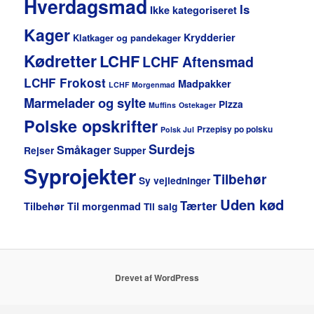
Hverdagsmad
Is
Ikke kategoriseret
Kager
Krydderier
Klatkager og pandekager
Kødretter
LCHF
LCHF Aftensmad
LCHF Frokost
Madpakker
LCHF Morgenmad
Marmelader og sylte
Pizza
Muffins
Ostekager
Polske opskrifter
Przepisy po polsku
Polsk Jul
Surdejs
Småkager
Rejser
Supper
Syprojekter
Tilbehør
Sy vejledninger
Uden kød
Tærter
Tilbehør
Til morgenmad
Til salg
Drevet af WordPress