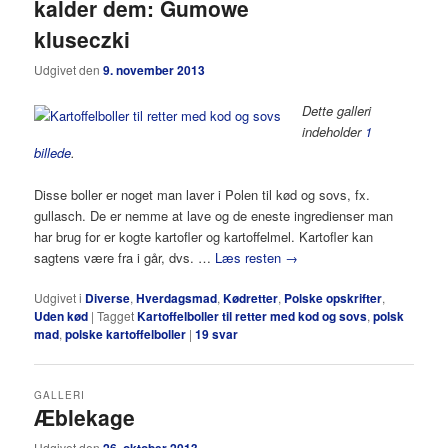
kalder dem: Gumowe
kluseczki
Udgivet den
9. november 2013
Dette galleri
indeholder
1
billede
.
Disse boller er noget man laver i Polen til kød og sovs, fx.
gullasch. De er nemme at lave og de eneste ingredienser man
har brug for er kogte kartofler og kartoffelmel. Kartofler kan
sagtens være fra i går, dvs. …
Læs resten
→
Udgivet i
Diverse
,
Hverdagsmad
,
Kødretter
,
Polske opskrifter
,
Uden kød
|
Tagget
Kartoffelboller til retter med kod og sovs
,
polsk
mad
,
polske kartoffelboller
|
19
svar
GALLERI
Æblekage
Udgivet den
26. oktober 2013