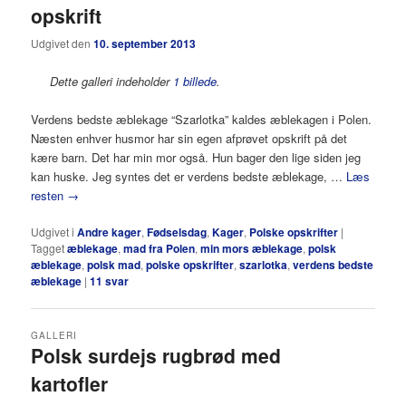
opskrift
Udgivet den
10. september 2013
Dette galleri indeholder
1 billede
.
Verdens bedste æblekage “Szarlotka” kaldes æblekagen i Polen.
Næsten enhver husmor har sin egen afprøvet opskrift på det
kære barn. Det har min mor også. Hun bager den lige siden jeg
kan huske. Jeg syntes det er verdens bedste æblekage, …
Læs
resten
→
Udgivet i
Andre kager
,
Fødselsdag
,
Kager
,
Polske opskrifter
|
Tagget
æblekage
,
mad fra Polen
,
min mors æblekage
,
polsk
æblekage
,
polsk mad
,
polske opskrifter
,
szarlotka
,
verdens bedste
æblekage
|
11
svar
GALLERI
Polsk surdejs rugbrød med
kartofler