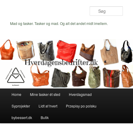
Fortsæt
Fortsæt
til
til
Søg
primært
sekundært
indhold
indhold
Mad og tasker. Tasker og mad. Og alt det andet midt imellem.
Hovedmenu
Home
Mine tasker ét sted
Hverdagsmad
Syprojekter
Lidt af hvert
Przepisy po polsku
bybessert.dk
Butik