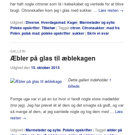
har haft nogle citroner som lå i køleskabet og ventede for at blive
brugt. Citronskallen kom jeg i glas med sukker. …
Læs resten
→
Udgivet i
Diverse
,
Hverdagsmad
,
Kager
,
Marmelader og sylte
,
Polske opskrifter
,
Tilbehør
|
Tagget
citron
,
Citronsukker
,
mad fra
Polen
,
polsk mad
,
polske opskrifter
,
sukker
|
Skriv et svar
GALLERI
Æbler på glas til æblekagen
Udgivet den
15. oktober 2013
Dette galleri indeholder
1
billede
.
Forrige uge var vi på en tur hvor vi fandt nogle store madæbler
(tror jeg). Jeg har prøvet ét af dem og det smagte så godt, og var
så mange af dem, at jeg samlede nogle og tog dem med …
Læs
resten
→
Udgivet i
Marmelader og sylte
,
Polske opskrifter
|
Tagget
æbler på