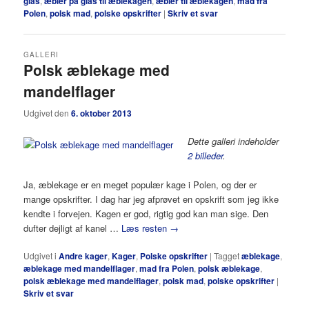
glas
,
æbler på glas til æblekagen
,
æbler til æblekagen
,
mad fra
Polen
,
polsk mad
,
polske opskrifter
|
Skriv et svar
GALLERI
Polsk æblekage med
mandelflager
Udgivet den
6. oktober 2013
Dette galleri indeholder
2 billeder
.
Ja, æblekage er en meget populær kage i Polen, og der er
mange opskrifter. I dag har jeg afprøvet en opskrift som jeg ikke
kendte i forvejen. Kagen er god, rigtig god kan man sige. Den
dufter dejligt af kanel …
Læs resten
→
Udgivet i
Andre kager
,
Kager
,
Polske opskrifter
|
Tagget
æblekage
,
æblekage med mandelflager
,
mad fra Polen
,
polsk æblekage
,
polsk æblekage med mandelflager
,
polsk mad
,
polske opskrifter
|
Skriv et svar