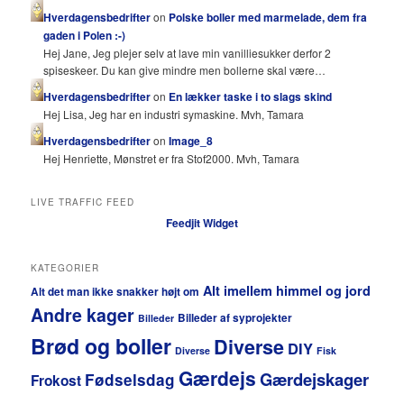
Hverdagensbedrifter
on
Polske boller med marmelade, dem fra
gaden i Polen :-)
Hej Jane, Jeg plejer selv at lave min vanilliesukker derfor 2
spiseskeer. Du kan give mindre men bollerne skal være…
Hverdagensbedrifter
on
En lækker taske i to slags skind
Hej Lisa, Jeg har en industri symaskine. Mvh, Tamara
Hverdagensbedrifter
on
Image_8
Hej Henriette, Mønstret er fra Stof2000. Mvh, Tamara
LIVE TRAFFIC FEED
Feedjit Widget
KATEGORIER
Alt imellem himmel og jord
Alt det man ikke snakker højt om
Andre kager
Billeder af syprojekter
Billeder
Brød og boller
Diverse
DIY
Diverse
Fisk
Gærdejs
Gærdejskager
Fødselsdag
Frokost