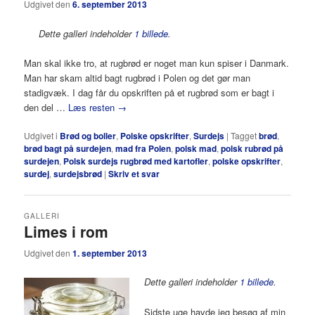
Udgivet den
6. september 2013
Dette galleri indeholder
1 billede
.
Man skal ikke tro, at rugbrød er noget man kun spiser i Danmark.
Man har skam altid bagt rugbrød i Polen og det gør man
stadigvæk. I dag får du opskriften på et rugbrød som er bagt i
den del …
Læs resten
→
Udgivet i
Brød og boller
,
Polske opskrifter
,
Surdejs
|
Tagget
brød
,
brød bagt på surdejen
,
mad fra Polen
,
polsk mad
,
polsk rubrød på
surdejen
,
Polsk surdejs rugbrød med kartofler
,
polske opskrifter
,
surdej
,
surdejsbrød
|
Skriv et svar
GALLERI
Limes i rom
Udgivet den
1. september 2013
Dette galleri indeholder
1 billede
.
Sidste uge havde jeg besøg af min