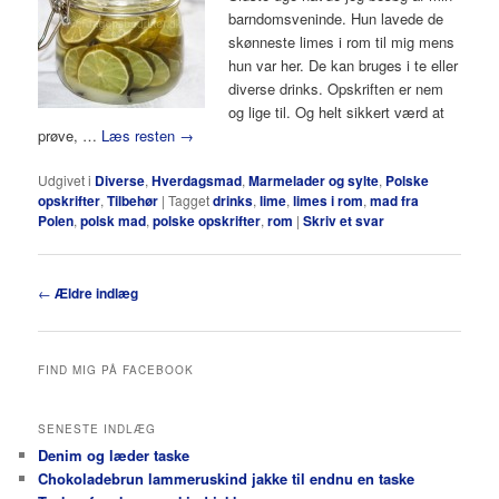
barndomsveninde. Hun lavede de
skønneste limes i rom til mig mens
hun var her. De kan bruges i te eller
diverse drinks. Opskriften er nem
og lige til. Og helt sikkert værd at
prøve, …
Læs resten
→
Udgivet i
Diverse
,
Hverdagsmad
,
Marmelader og sylte
,
Polske
opskrifter
,
Tilbehør
|
Tagget
drinks
,
lime
,
limes i rom
,
mad fra
Polen
,
polsk mad
,
polske opskrifter
,
rom
|
Skriv et svar
Indlægsnavigation
←
Ældre indlæg
FIND MIG PÅ FACEBOOK
SENESTE INDLÆG
Denim og læder taske
Chokoladebrun lammeruskind jakke til endnu en taske