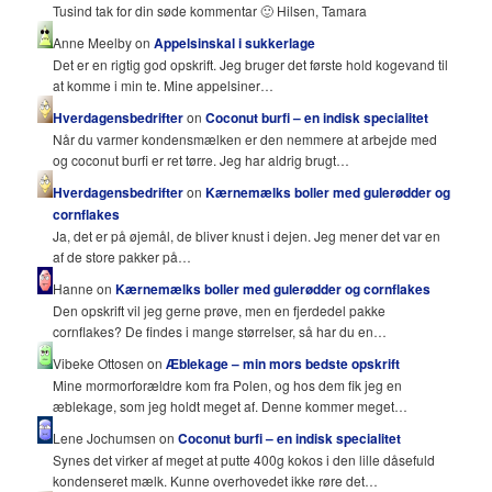
Tusind tak for din søde kommentar 🙂 Hilsen, Tamara
Anne Meelby on
Appelsinskal i sukkerlage
Det er en rigtig god opskrift. Jeg bruger det første hold kogevand til
at komme i min te. Mine appelsiner…
Hverdagensbedrifter
on
Coconut burfi – en indisk specialitet
Når du varmer kondensmælken er den nemmere at arbejde med
og coconut burfi er ret tørre. Jeg har aldrig brugt…
Hverdagensbedrifter
on
Kærnemælks boller med gulerødder og
cornflakes
Ja, det er på øjemål, de bliver knust i dejen. Jeg mener det var en
af de store pakker på…
Hanne on
Kærnemælks boller med gulerødder og cornflakes
Den opskrift vil jeg gerne prøve, men en fjerdedel pakke
cornflakes? De findes i mange størrelser, så har du en…
Vibeke Ottosen on
Æblekage – min mors bedste opskrift
Mine mormorforældre kom fra Polen, og hos dem fik jeg en
æblekage, som jeg holdt meget af. Denne kommer meget…
Lene Jochumsen on
Coconut burfi – en indisk specialitet
Synes det virker af meget at putte 400g kokos i den lille dåsefuld
kondenseret mælk. Kunne overhovedet ikke røre det…