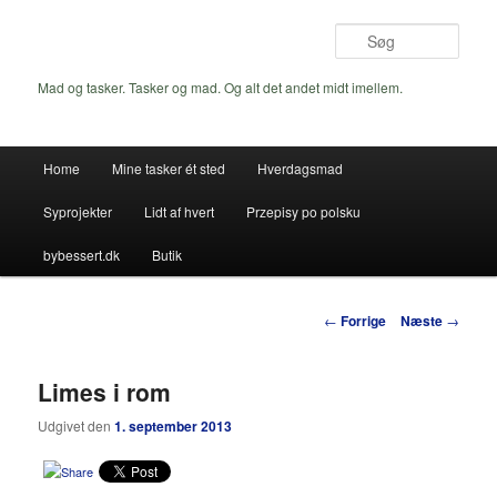
Fortsæt
til
Søg
primært
indhold
Mad og tasker. Tasker og mad. Og alt det andet midt imellem.
Hovedmenu
Home
Mine tasker ét sted
Hverdagsmad
Syprojekter
Lidt af hvert
Przepisy po polsku
bybessert.dk
Butik
Indlægsnavigation
←
Forrige
Næste
→
Limes i rom
Udgivet den
1. september 2013