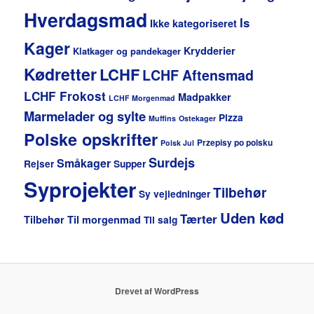
Hverdagsmad
Is
Ikke kategoriseret
Kager
Krydderier
Klatkager og pandekager
Kødretter
LCHF
LCHF Aftensmad
LCHF Frokost
Madpakker
LCHF Morgenmad
Marmelader og sylte
Pizza
Muffins
Ostekager
Polske opskrifter
Przepisy po polsku
Polsk Jul
Surdejs
Småkager
Rejser
Supper
Syprojekter
Tilbehør
Sy vejledninger
Uden kød
Tærter
Tilbehør
Til morgenmad
Til salg
Drevet af WordPress