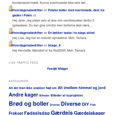
kondenseret mælk. Kunne overhovedet ikke røre det…
Hverdagensbedrifter
on
Polske boller med marmelade, dem fra
gaden i Polen :-)
Hej Jane, Jeg plejer selv at lave min vanilliesukker derfor 2
spiseskeer. Du kan give mindre men bollerne skal være…
Hverdagensbedrifter
on
En lækker taske i to slags skind
Hej Lisa, Jeg har en industri symaskine. Mvh, Tamara
Hverdagensbedrifter
on
Image_8
Hej Henriette, Mønstret er fra Stof2000. Mvh, Tamara
LIVE TRAFFIC FEED
Feedjit Widget
KATEGORIER
Alt imellem himmel og jord
Alt det man ikke snakker højt om
Andre kager
Billeder af syprojekter
Billeder
Brød og boller
Diverse
DIY
Diverse
Fisk
Gærdejs
Gærdejskager
Fødselsdag
Frokost