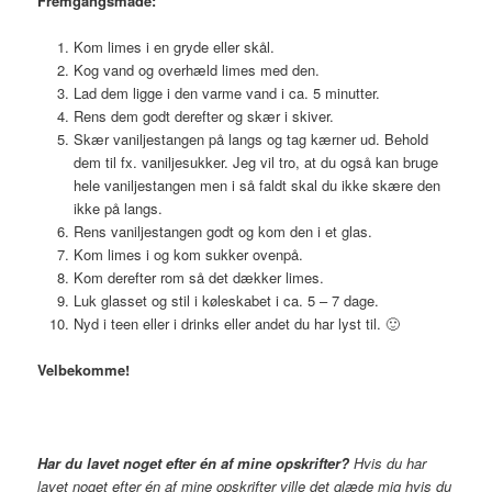
Fremgangsmåde:
Kom limes i en gryde eller skål.
Kog vand og overhæld limes med den.
Lad dem ligge i den varme vand i ca. 5 minutter.
Rens dem godt derefter og skær i skiver.
Skær vaniljestangen på langs og tag kærner ud. Behold
dem til fx. vaniljesukker. Jeg vil tro, at du også kan bruge
hele vaniljestangen men i så faldt skal du ikke skære den
ikke på langs.
Rens vaniljestangen godt og kom den i et glas.
Kom limes i og kom sukker ovenpå.
Kom derefter rom så det dækker limes.
Luk glasset og stil i køleskabet i ca. 5 – 7 dage.
Nyd i teen eller i drinks eller andet du har lyst til. 🙂
Velbekomme!
Har du lavet noget efter én af mine opskrifter?
Hvis du har
lavet noget efter én af mine opskrifter ville det glæde mig hvis du