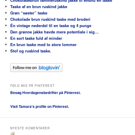
Chokoladebrun lammeruskind jakke til endnu en taske
Taske af en brun ruskind jakke
Grøn “søster” taske
Chokolade brun ruskind taske med broderi
Én vintage nederdel til en taske og 4 punge
Den grønne jakke havde mere potentiale i sig…
En sort taske fuld af minder
En brun taske med to store lommer
Stof og ruskind taske.
FØLG MIG PÅ PINTEREST
Besøg Hverdagensbedrifter på Pinterest.
Visit Tamara's profile on Pinterest.
NYESTE KOMENTARER