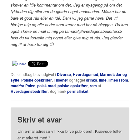
skriver en lille kommentar om det. Jeg er nysgerrig på om det
lykkedes dig eller om du gjorde noget anderledes.
Måske har du
bare et godt råd eller en idé. Dem vil jeg gerne høre. Det vil
hjælpe mig og alle andre som læser med her på bloggen.
Du kan
også skrive en mail til mig på tamara@hverdagensbedrifter.dk
hvis du vil fortælle mig noget eller give mig et råd.
Jeg glæder
mig til at høre fra dig 🙂
Dette indlæg blev udgivet i
Diverse
,
Hverdagsmad
,
Marmelader og
sylte
,
Polske opskrifter
,
Tilbehør
og tagget
drinks
,
lime
,
limes i rom
,
mad fra Polen
,
polsk mad
,
polske opskrifter
,
rom
af
Hverdagensbedrifter
. Bogmærk
permalinket
.
Skriv et svar
Din e-mailadresse vil ikke blive publiceret.
Krævede felter
er markeret med
*