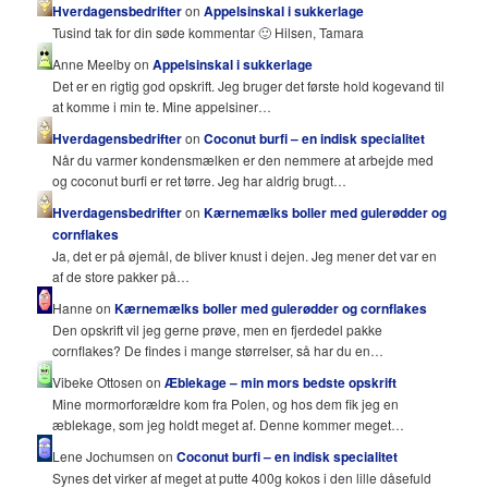
Hverdagensbedrifter
on
Appelsinskal i sukkerlage
Tusind tak for din søde kommentar 🙂 Hilsen, Tamara
Anne Meelby on
Appelsinskal i sukkerlage
Det er en rigtig god opskrift. Jeg bruger det første hold kogevand til
at komme i min te. Mine appelsiner…
Hverdagensbedrifter
on
Coconut burfi – en indisk specialitet
Når du varmer kondensmælken er den nemmere at arbejde med
og coconut burfi er ret tørre. Jeg har aldrig brugt…
Hverdagensbedrifter
on
Kærnemælks boller med gulerødder og
cornflakes
Ja, det er på øjemål, de bliver knust i dejen. Jeg mener det var en
af de store pakker på…
Hanne on
Kærnemælks boller med gulerødder og cornflakes
Den opskrift vil jeg gerne prøve, men en fjerdedel pakke
cornflakes? De findes i mange størrelser, så har du en…
Vibeke Ottosen on
Æblekage – min mors bedste opskrift
Mine mormorforældre kom fra Polen, og hos dem fik jeg en
æblekage, som jeg holdt meget af. Denne kommer meget…
Lene Jochumsen on
Coconut burfi – en indisk specialitet
Synes det virker af meget at putte 400g kokos i den lille dåsefuld