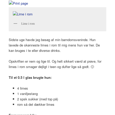
Lime i rom
Sidste uge havde jeg besøg af min barndomsveninde. Hun
lavede de skønneste limes i rom til mig mens hun var her. De
kan bruges i te eller diverse drinks.
Opskriften er nem og lige til. Og helt sikkert værd at prøve, for
limes i rom smager dejligt i teen og dufter lige så godt. 🙂
Til et 0.5 l glas brugte hun:
4 limes
1 vaniljestang
2 spsk sukker (med top på)
rom så det dækker limes