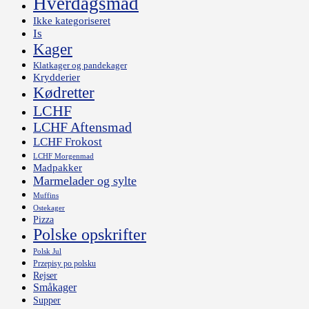
Hverdagsmad
Ikke kategoriseret
Is
Kager
Klatkager og pandekager
Krydderier
Kødretter
LCHF
LCHF Aftensmad
LCHF Frokost
LCHF Morgenmad
Madpakker
Marmelader og sylte
Muffins
Ostekager
Pizza
Polske opskrifter
Polsk Jul
Przepisy po polsku
Rejser
Småkager
Supper