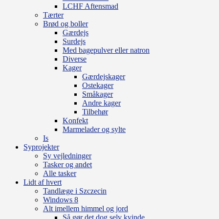
LCHF Aftensmad
Tærter
Brød og boller
Gærdejs
Surdejs
Med bagepulver eller natron
Diverse
Kager
Gærdejskager
Ostekager
Småkager
Andre kager
Tilbehør
Konfekt
Marmelader og sylte
Is
Syprojekter
Sy vejledninger
Tasker og andet
Alle tasker
Lidt af hvert
Tandlæge i Szczecin
Windows 8
Alt imellem himmel og jord
Så gør det dog selv kvinde