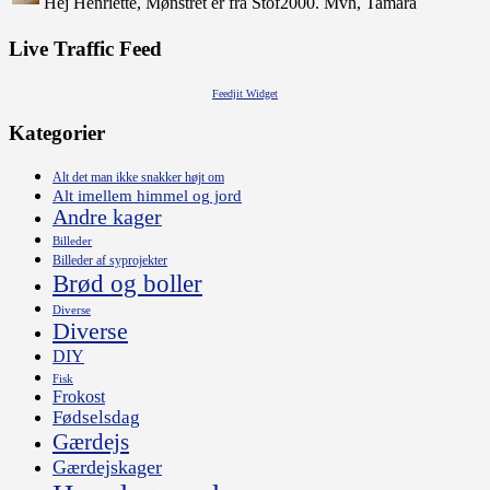
Hej Henriette, Mønstret er fra Stof2000. Mvh, Tamara
Live Traffic Feed
Feedjit Widget
Kategorier
Alt det man ikke snakker højt om
Alt imellem himmel og jord
Andre kager
Billeder
Billeder af syprojekter
Brød og boller
Diverse
Diverse
DIY
Fisk
Frokost
Fødselsdag
Gærdejs
Gærdejskager