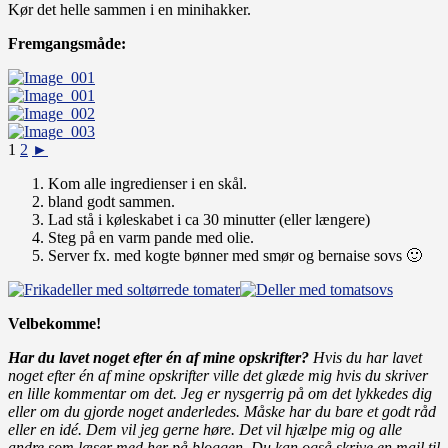
Kør det helle sammen i en minihakker.
Fremgangsmåde:
1
2
►
Kom alle ingredienser i en skål.
bland godt sammen.
Lad stå i køleskabet i ca 30 minutter (eller længere)
Steg på en varm pande med olie.
Server fx. med kogte bønner med smør og bernaise sovs 🙂
Velbekomme!
Har du lavet noget efter én af mine opskrifter?
Hvis du har lavet
noget efter én af mine opskrifter ville det glæde mig hvis du skriver
en lille kommentar om det. Jeg er nysgerrig på om det lykkedes dig
eller om du gjorde noget anderledes.
Måske har du bare et godt råd
eller en idé. Dem vil jeg gerne høre. Det vil hjælpe mig og alle
andre som læser med her på bloggen.
Du kan også skrive en mail til