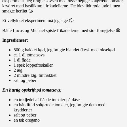
eksperiment. Jeg brugte sovsen med disse dejlige soltørrede tomater,
krydret med basilikum i frikadellerne. De blev lidt røde inde i men
smagte herligt 🙂
Et vellykket eksperiment må jeg sige 🙂
Både Lucas og Michael spiste frikadellerne med stor fornøjelse 😀
Ingredienser:
500 g hakket kød, jeg brugte blandet flæsk med oksekød
ca 1 dl tomatsovs
1 dl fløde
1 spsk loppefroskaller
2 æg
2 mindre løg, finthakket
salt og peber
En hurtig opskrift på tomatsovs:
en tredjedel af flåede tomater på dåse
en håndfuld soltørrede tomater, jeg brugte dem med
krydderier
salt og peber
en tsk oregano