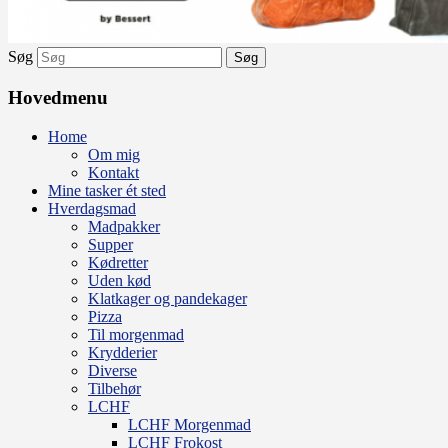
Søg
Hovedmenu
Home
Om mig
Kontakt
Mine tasker ét sted
Hverdagsmad
Madpakker
Supper
Kødretter
Uden kød
Klatkager og pandekager
Pizza
Til morgenmad
Krydderier
Diverse
Tilbehør
LCHF
LCHF Morgenmad
LCHF Frokost