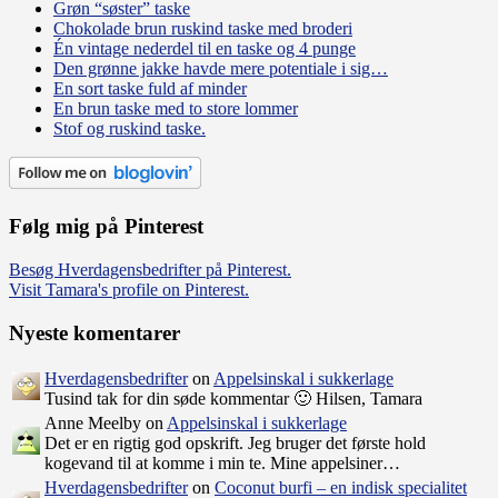
Grøn “søster” taske
Chokolade brun ruskind taske med broderi
Én vintage nederdel til en taske og 4 punge
Den grønne jakke havde mere potentiale i sig…
En sort taske fuld af minder
En brun taske med to store lommer
Stof og ruskind taske.
Følg mig på Pinterest
Besøg Hverdagensbedrifter på Pinterest.
Visit Tamara's profile on Pinterest.
Nyeste komentarer
Hverdagensbedrifter
on
Appelsinskal i sukkerlage
Tusind tak for din søde kommentar 🙂 Hilsen, Tamara
Anne Meelby on
Appelsinskal i sukkerlage
Det er en rigtig god opskrift. Jeg bruger det første hold
kogevand til at komme i min te. Mine appelsiner…
Hverdagensbedrifter
on
Coconut burfi – en indisk specialitet