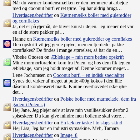
Når du varmer kondensmælken er den nemmere at arbejde
med og coconut burfi er ret tørre. Jeg har aldrig brugt…
Hverdagensbedrifter
on
Kærnemælks boller med gulerødder
og cornflakes
Ja, det er på øjemål, de bliver knust i dejen. Jeg mener det var
en af de store pakker på…
Hanne on
Kærnemælks boller med gulerødder og cornflakes
Den opskrift vil jeg gerne prøve, men en fjerdedel pakke
cornflakes? De findes i mange størrelser, så har du en…
Vibeke Ottosen on
Æblekage – min mors bedste opskrift
Mine mormorforældre kom fra Polen, og hos dem fik jeg en
æblekage, som jeg holdt meget af. Denne kommer meget…
Lene Jochumsen on
Coconut burfi – en indisk specialitet
Synes det virker af meget at putte 400g kokos i den lille
dåsefuld kondenseret mælk. Kunne overhovedet ikke røre
det…
Hverdagensbedrifter
on
Polske boller med marmelade, dem fra
gaden i Polen :-)
Hej Jane, Jeg plejer selv at lave min vanilliesukker derfor 2
spiseskeer. Du kan give mindre men bollerne skal være…
Hverdagensbedrifter
on
En lækker taske i to slags skind
Hej Lisa, Jeg har en industri symaskine. Mvh, Tamara
Hverdagensbedrifter
on
Image_8