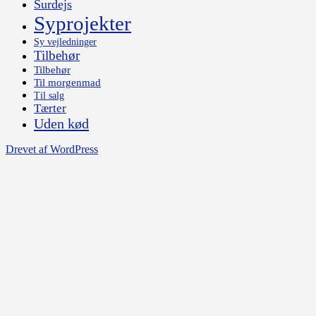
Surdejs
Syprojekter
Sy vejledninger
Tilbehør
Tilbehør
Til morgenmad
Til salg
Tærter
Uden kød
Drevet af WordPress