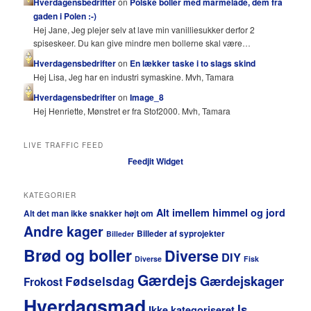
Hverdagensbedrifter
on
Polske boller med marmelade, dem fra
gaden i Polen :-)
Hej Jane, Jeg plejer selv at lave min vanilliesukker derfor 2
spiseskeer. Du kan give mindre men bollerne skal være…
Hverdagensbedrifter
on
En lækker taske i to slags skind
Hej Lisa, Jeg har en industri symaskine. Mvh, Tamara
Hverdagensbedrifter
on
Image_8
Hej Henriette, Mønstret er fra Stof2000. Mvh, Tamara
LIVE TRAFFIC FEED
Feedjit Widget
KATEGORIER
Alt imellem himmel og jord
Alt det man ikke snakker højt om
Andre kager
Billeder af syprojekter
Billeder
Brød og boller
Diverse
DIY
Diverse
Fisk
Gærdejs
Gærdejskager
Fødselsdag
Frokost
Hverdagsmad
Is
Ikke kategoriseret