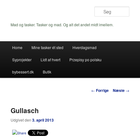
Fortsæt
til
Søg
primært
indhold
Mad og tasker. Tasker og mad. Og alt det andet midt imellem.
Hovedmenu
Home
Mine tasker ét sted
Hverdagsmad
Syprojekter
Lidt af hvert
Przepisy po polsku
bybessert.dk
Butik
Indlægsnavigation
←
Forrige
Næste
→
Gullasch
Udgivet den
3. april 2013