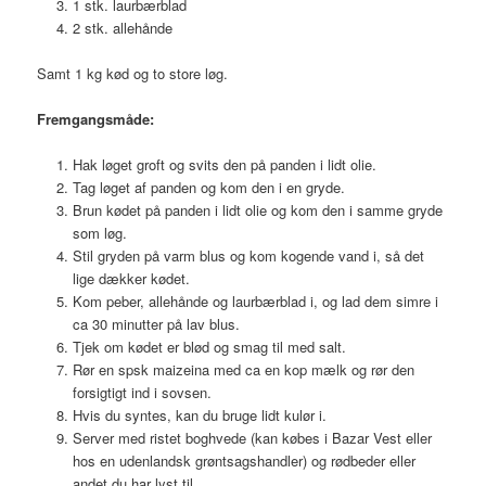
1 stk. laurbærblad
2 stk. allehånde
Samt 1 kg kød og to store løg.
Fremgangsmåde:
Hak løget groft og svits den på panden i lidt olie.
Tag løget af panden og kom den i en gryde.
Brun kødet på panden i lidt olie og kom den i samme gryde
som løg.
Stil gryden på varm blus og kom kogende vand i, så det
lige dækker kødet.
Kom peber, allehånde og laurbærblad i, og lad dem simre i
ca 30 minutter på lav blus.
Tjek om kødet er blød og smag til med salt.
Rør en spsk maizeina med ca en kop mælk og rør den
forsigtigt ind i sovsen.
Hvis du syntes, kan du bruge lidt kulør i.
Server med ristet boghvede (kan købes i Bazar Vest eller
hos en udenlandsk grøntsagshandler) og rødbeder eller
andet du har lyst til.