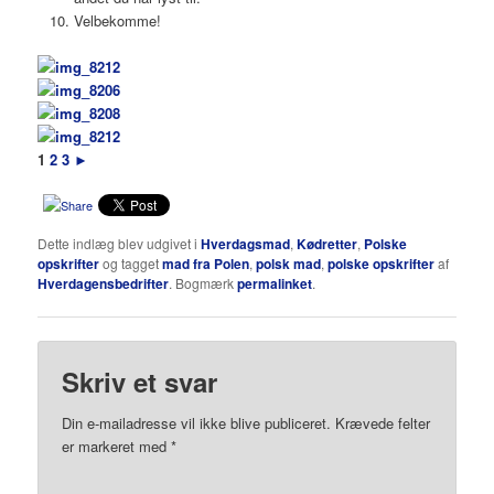
Velbekomme!
1
2
3
►
Dette indlæg blev udgivet i
Hverdagsmad
,
Kødretter
,
Polske
opskrifter
og tagget
mad fra Polen
,
polsk mad
,
polske opskrifter
af
Hverdagensbedrifter
. Bogmærk
permalinket
.
Skriv et svar
Din e-mailadresse vil ikke blive publiceret.
Krævede felter
er markeret med
*