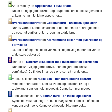
Anne Meelby on
Appelsinskal i sukkerlage
Det er en rigtig god opskrift. Jeg bruger det første hold kogevand til
at komme i min te. Mine appelsiner…
Hverdagensbedrifter
on
Coconut burfi – en indisk specialitet
Når du varmer kondensmælken er den nemmere at arbejde med
og coconut burfi er ret tørre. Jeg har aldrig brugt…
Hverdagensbedrifter
on
Kærnemælks boller med gulerødder og
cornflakes
Ja, det er på øjemål, de bliver knust i dejen. Jeg mener det var en
af de store pakker på…
Hanne on
Kærnemælks boller med gulerødder og cornflakes
Den opskrift vil jeg gerne prøve, men en fjerdedel pakke
cornflakes? De findes i mange størrelser, så har du en…
Vibeke Ottosen on
Æblekage – min mors bedste opskrift
Mine mormorforældre kom fra Polen, og hos dem fik jeg en
æblekage, som jeg holdt meget af. Denne kommer meget…
Lene Jochumsen on
Coconut burfi – en indisk specialitet
Synes det virker af meget at putte 400g kokos i den lille dåsefuld
kondenseret mælk. Kunne overhovedet ikke røre det…