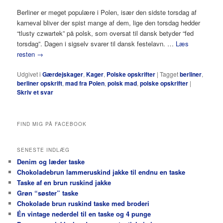
Berliner er meget populære i Polen, især den sidste torsdag af
karneval bliver der spist mange af dem, lige den torsdag hedder
“tlusty czwartek” på polsk, som oversat til dansk betyder “fed
torsdag”. Dagen i sigselv svarer til dansk festelavn. …
Læs
resten
→
Udgivet i
Gærdejskager
,
Kager
,
Polske opskrifter
|
Tagget
berliner
,
berliner opskrift
,
mad fra Polen
,
polsk mad
,
polske opskrifter
|
Skriv et svar
FIND MIG PÅ FACEBOOK
SENESTE INDLÆG
Denim og læder taske
Chokoladebrun lammeruskind jakke til endnu en taske
Taske af en brun ruskind jakke
Grøn “søster” taske
Chokolade brun ruskind taske med broderi
Én vintage nederdel til en taske og 4 punge