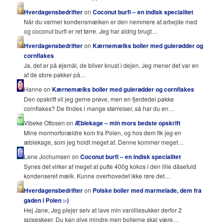
Hverdagensbedrifter
on
Coconut burfi – en indisk specialitet
Når du varmer kondensmælken er den nemmere at arbejde med
og coconut burfi er ret tørre. Jeg har aldrig brugt…
Hverdagensbedrifter
on
Kærnemælks boller med gulerødder og
cornflakes
Ja, det er på øjemål, de bliver knust i dejen. Jeg mener det var en
af de store pakker på…
Hanne on
Kærnemælks boller med gulerødder og cornflakes
Den opskrift vil jeg gerne prøve, men en fjerdedel pakke
cornflakes? De findes i mange størrelser, så har du en…
Vibeke Ottosen on
Æblekage – min mors bedste opskrift
Mine mormorforældre kom fra Polen, og hos dem fik jeg en
æblekage, som jeg holdt meget af. Denne kommer meget…
Lene Jochumsen on
Coconut burfi – en indisk specialitet
Synes det virker af meget at putte 400g kokos i den lille dåsefuld
kondenseret mælk. Kunne overhovedet ikke røre det…
Hverdagensbedrifter
on
Polske boller med marmelade, dem fra
gaden i Polen :-)
Hej Jane, Jeg plejer selv at lave min vanilliesukker derfor 2
spiseskeer. Du kan give mindre men bollerne skal være…