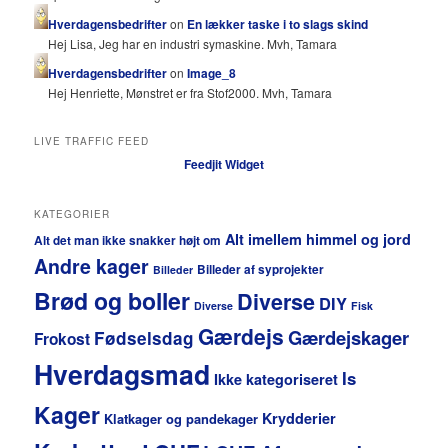
Hverdagensbedrifter
on
En lækker taske i to slags skind
Hej Lisa, Jeg har en industri symaskine. Mvh, Tamara
Hverdagensbedrifter
on
Image_8
Hej Henriette, Mønstret er fra Stof2000. Mvh, Tamara
LIVE TRAFFIC FEED
Feedjit Widget
KATEGORIER
Alt imellem himmel og jord
Alt det man ikke snakker højt om
Andre kager
Billeder af syprojekter
Billeder
Brød og boller
Diverse
DIY
Diverse
Fisk
Gærdejs
Gærdejskager
Fødselsdag
Frokost
Hverdagsmad
Is
Ikke kategoriseret
Kager
Krydderier
Klatkager og pandekager