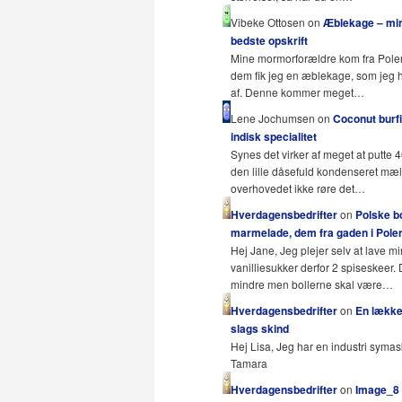
Vibeke Ottosen on
Æblekage – mi
bedste opskrift
Mine mormorforældre kom fra Pole
dem fik jeg en æblekage, som jeg 
af. Denne kommer meget…
Lene Jochumsen on
Coconut burfi
indisk specialitet
Synes det virker af meget at putte 
den lille dåsefuld kondenseret mæ
overhovedet ikke røre det…
Hverdagensbedrifter
on
Polske b
marmelade, dem fra gaden i Polen
Hej Jane, Jeg plejer selv at lave mi
vanilliesukker derfor 2 spiseskeer.
mindre men bollerne skal være…
Hverdagensbedrifter
on
En lækker
slags skind
Hej Lisa, Jeg har en industri symas
Tamara
Hverdagensbedrifter
on
Image_8