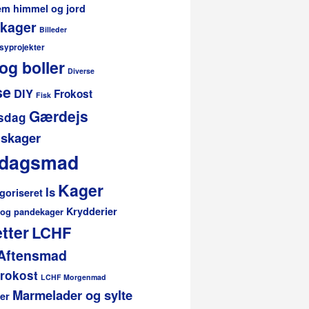
lem himmel og jord
 kager
Billeder
 syprojekter
og boller
Diverse
se
DIY
Frokost
Fisk
Gærdejs
sdag
skager
rdagsmad
Kager
Is
goriseret
Krydderier
 og pandekager
tter
LCHF
Aftensmad
rokost
LCHF Morgenmad
Marmelader og sylte
er