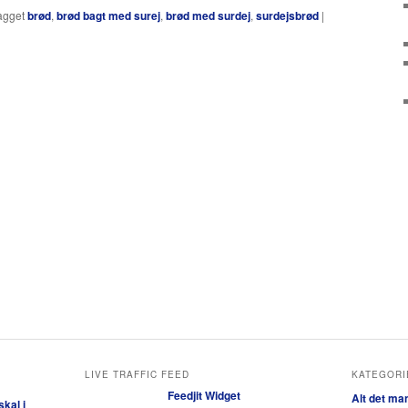
agget
brød
,
brød bagt med surej
,
brød med surdej
,
surdejsbrød
|
LIVE TRAFFIC FEED
KATEGORI
Feedjit Widget
Alt det ma
kal i