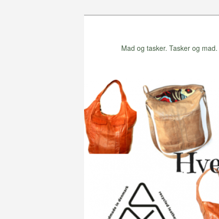
Fortsæt
Fortsæt
til
til
primært
sekundært
Mad og tasker. Tasker og mad. 
indhold
indhold