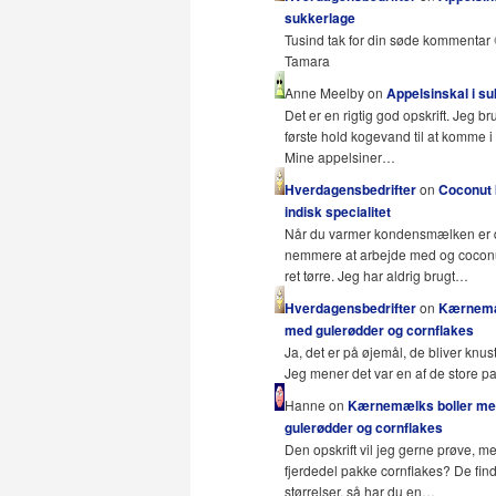
sukkerlage
Tusind tak for din søde kommentar 
Tamara
Anne Meelby on
Appelsinskal i s
Det er en rigtig god opskrift. Jeg br
første hold kogevand til at komme i 
Mine appelsiner…
Hverdagensbedrifter
on
Coconut b
indisk specialitet
Når du varmer kondensmælken er
nemmere at arbejde med og coconut
ret tørre. Jeg har aldrig brugt…
Hverdagensbedrifter
on
Kærnemæ
med gulerødder og cornflakes
Ja, det er på øjemål, de bliver knust
Jeg mener det var en af de store 
Hanne on
Kærnemælks boller m
gulerødder og cornflakes
Den opskrift vil jeg gerne prøve, m
fjerdedel pakke cornflakes? De fin
størrelser, så har du en…