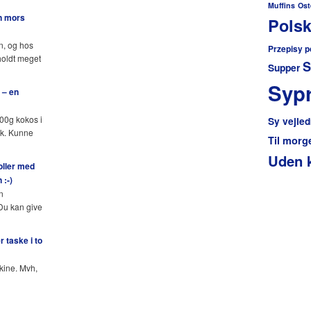
Muffins
Ost
n mors
Polsk
n, og hos
Przepisy p
holdt meget
S
Supper
Sypr
 – en
400g kokos i
Sy vejled
lk. Kunne
Til mor
Uden 
oller med
 :-)
n
 Du kan give
 taske i to
kine. Mvh,