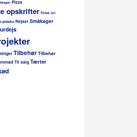
Pizza
ekager
e opskrifter
Polsk Jul
Småkager
Rejser
o polsku
urdejs
ojekter
Tilbehør
Tilbehør
ninger
Tærter
genmad
Til salg
kød