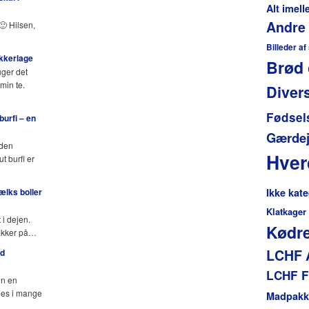
Alt imel
Andre
🙂 Hilsen,
Billeder af
ukkerlage
Brød 
uger det
min te.
Diver
Fødsel
urfi – en
Gærdej
 den
Hve
 burfi er
lks boller
Ikke kate
Klatkager
 i dejen.
Kødre
pakker på…
LCHF 
ed
LCHF F
en en
des i mange
Madpakk