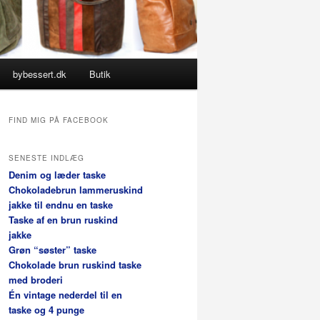
bybessert.dk
Butik
FIND MIG PÅ FACEBOOK
SENESTE INDLÆG
Denim og læder taske
Chokoladebrun lammeruskind
jakke til endnu en taske
Taske af en brun ruskind
jakke
Grøn “søster” taske
Chokolade brun ruskind taske
med broderi
Én vintage nederdel til en
taske og 4 punge