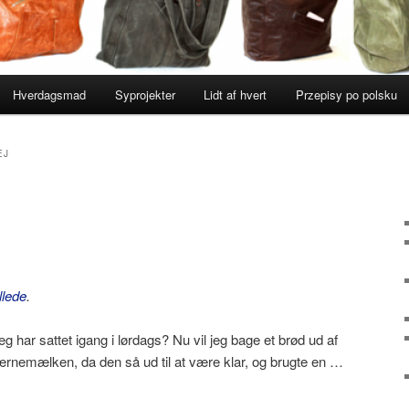
Hverdagsmad
Syprojekter
Lidt af hvert
Przepisy po polsku
EJ
llede
.
g har sattet igang i lørdags? Nu vil jeg bage et brød ud af
rnemælken, da den så ud til at være klar, og brugte en …