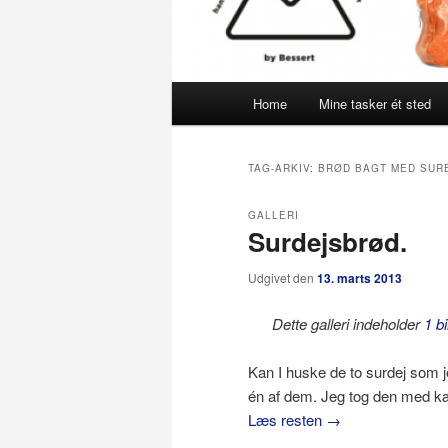
Hovedmenu
Home
Mine tasker ét sted
TAG-ARKIV:
BRØD BAGT MED SUR
GALLERI
Surdejsbrød.
Udgivet den
13. marts 2013
Dette galleri indeholder
1 bi
Kan I huske de to surdej som je
én af dem. Jeg tog den med kæ
Læs resten
→