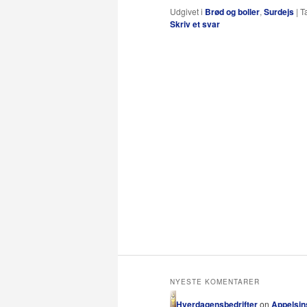
Udgivet i
Brød og boller
,
Surdejs
|
T
Skriv et svar
NYESTE KOMENTARER
Hverdagensbedrifter
on
Appelsins