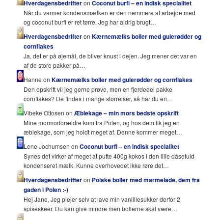
Hverdagensbedrifter
on
Coconut burfi – en indisk specialitet
Når du varmer kondensmælken er den nemmere at arbejde med
og coconut burfi er ret tørre. Jeg har aldrig brugt…
Hverdagensbedrifter
on
Kærnemælks boller med gulerødder og
cornflakes
Ja, det er på øjemål, de bliver knust i dejen. Jeg mener det var en
af de store pakker på…
Hanne on
Kærnemælks boller med gulerødder og cornflakes
Den opskrift vil jeg gerne prøve, men en fjerdedel pakke
cornflakes? De findes i mange størrelser, så har du en…
Vibeke Ottosen on
Æblekage – min mors bedste opskrift
Mine mormorforældre kom fra Polen, og hos dem fik jeg en
æblekage, som jeg holdt meget af. Denne kommer meget…
Lene Jochumsen on
Coconut burfi – en indisk specialitet
Synes det virker af meget at putte 400g kokos i den lille dåsefuld
kondenseret mælk. Kunne overhovedet ikke røre det…
Hverdagensbedrifter
on
Polske boller med marmelade, dem fra
gaden i Polen :-)
Hej Jane, Jeg plejer selv at lave min vanilliesukker derfor 2
spiseskeer. Du kan give mindre men bollerne skal være…