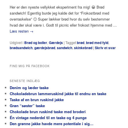
Her er den nyeste vellykket eksperiment fra mig! 😀 Brød
sandwich! Egentlig burde jeg kalde det for “Frokostbrød med
overraskelse” 🙂 Super lækker brød hvor du selv bestemmer
hvad der skal være i. Godt til picnic eller frokost hjemme med …
Læs resten
→
Udgivet i
Brød og boller
,
Gærdejs
|
Tagget
brød
,
brød med fyld
,
brødsandwich
,
gærdejsbrød
,
sandwich
,
skinkebrød
|
Skriv et svar
FIND MIG PÅ FACEBOOK
SENESTE INDLÆG
Denim og læder taske
Chokoladebrun lammeruskind jakke til endnu en taske
Taske af en brun ruskind jakke
Grøn “søster” taske
Chokolade brun ruskind taske med broderi
Én vintage nederdel til en taske og 4 punge
Den grønne jakke havde mere potentiale i sig…