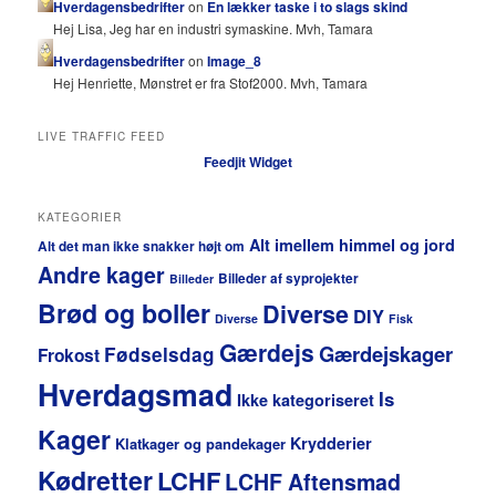
Hverdagensbedrifter
on
En lækker taske i to slags skind
Hej Lisa, Jeg har en industri symaskine. Mvh, Tamara
Hverdagensbedrifter
on
Image_8
Hej Henriette, Mønstret er fra Stof2000. Mvh, Tamara
LIVE TRAFFIC FEED
Feedjit Widget
KATEGORIER
Alt imellem himmel og jord
Alt det man ikke snakker højt om
Andre kager
Billeder af syprojekter
Billeder
Brød og boller
Diverse
DIY
Diverse
Fisk
Gærdejs
Gærdejskager
Fødselsdag
Frokost
Hverdagsmad
Is
Ikke kategoriseret
Kager
Krydderier
Klatkager og pandekager
Kødretter
LCHF
LCHF Aftensmad