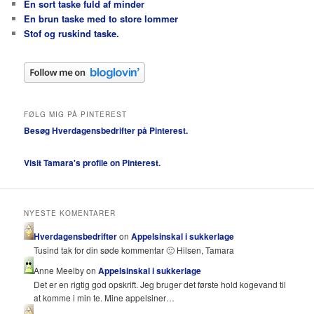
En sort taske fuld af minder
En brun taske med to store lommer
Stof og ruskind taske.
FØLG MIG PÅ PINTEREST
Besøg Hverdagensbedrifter på Pinterest.
Visit Tamara's profile on Pinterest.
NYESTE KOMENTARER
Hverdagensbedrifter
on
Appelsinskal i sukkerlage
Tusind tak for din søde kommentar 🙂 Hilsen, Tamara
Anne Meelby on
Appelsinskal i sukkerlage
Det er en rigtig god opskrift. Jeg bruger det første hold kogevand til
at komme i min te. Mine appelsiner…