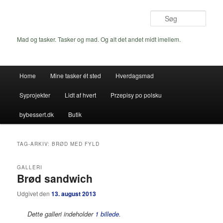
Fortsæt
Fortsæt
til
til
Søg
primært
sekundært
indhold
indhold
Mad og tasker. Tasker og mad. Og alt det andet midt imellem.
Hovedmenu
Home
Mine tasker ét sted
Hverdagsmad
Syprojekter
Lidt af hvert
Przepisy po polsku
bybessert.dk
Butik
TAG-ARKIV:
BRØD MED FYLD
GALLERI
Brød sandwich
Udgivet den
13. august 2013
Dette galleri indeholder
1 billede
.