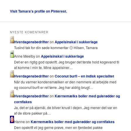
Visit Tamara's profile on Pinterest.
NYESTE KOMENTARER
Hverdagensbedrifter
on
Appelsinskal i sukkerlage
Tusind tak for din søde kommentar 🙂 Hilsen, Tamara
Anne Meelby on
Appelsinskal i sukkerlage
Det er en rigtig god opskrift. Jeg bruger det første hold kogevand til
at komme i min te. Mine appelsiner…
Hverdagensbedrifter
on
Coconut burfi – en indisk specialitet
Når du varmer kondensmælken er den nemmere at arbejde med
og coconut burfi er ret tørre. Jeg har aldrig brugt…
Hverdagensbedrifter
on
Kærnemælks boller med gulerødder og
cornflakes
Ja, det er på øjemål, de bliver knust i dejen. Jeg mener det var en
af de store pakker på…
Hanne on
Kærnemælks boller med gulerødder og cornflakes
Den opskrift vil jeg gerne prøve, men en fjerdedel pakke