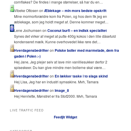
cornflakes? De findes i mange størrelser, så har du en…
Vibeke Ottosen on
Æblekage – min mors bedste opskrift
Mine mormorforældre kom fra Polen, og hos dem fik jeg en
æblekage, som jeg holdt meget af. Denne kommer meget…
Lene Jochumsen on
Coconut burfi – en indisk specialitet
Synes det virker af meget at putte 400g kokos i den lille dåsefuld
kondenseret mælk. Kunne overhovedet ikke røre det…
Hverdagensbedrifter
on
Polske boller med marmelade, dem fra
gaden i Polen :-)
Hej Jane, Jeg plejer selv at lave min vanilliesukker derfor 2
spiseskeer. Du kan give mindre men bollerne skal være…
Hverdagensbedrifter
on
En lækker taske i to slags skind
Hej Lisa, Jeg har en industri symaskine. Mvh, Tamara
Hverdagensbedrifter
on
Image_8
Hej Henriette, Mønstret er fra Stof2000. Mvh, Tamara
LIVE TRAFFIC FEED
Feedjit Widget