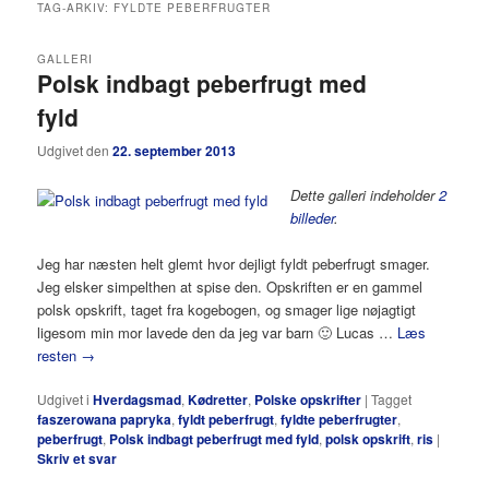
TAG-ARKIV:
FYLDTE PEBERFRUGTER
GALLERI
Polsk indbagt peberfrugt med
fyld
Udgivet den
22. september 2013
Dette galleri indeholder
2
billeder
.
Jeg har næsten helt glemt hvor dejligt fyldt peberfrugt smager.
Jeg elsker simpelthen at spise den. Opskriften er en gammel
polsk opskrift, taget fra kogebogen, og smager lige nøjagtigt
ligesom min mor lavede den da jeg var barn 🙂 Lucas …
Læs
resten
→
Udgivet i
Hverdagsmad
,
Kødretter
,
Polske opskrifter
|
Tagget
faszerowana papryka
,
fyldt peberfrugt
,
fyldte peberfrugter
,
peberfrugt
,
Polsk indbagt peberfrugt med fyld
,
polsk opskrift
,
ris
|
Skriv et svar