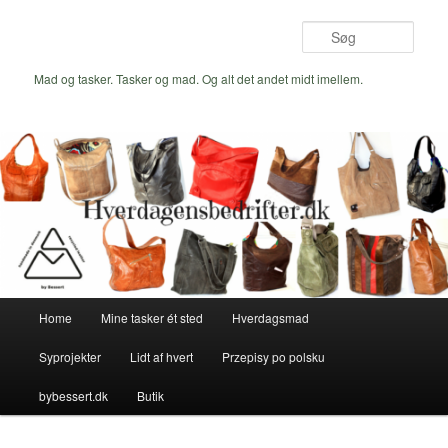
Fortsæt
Fortsæt
til
til
Søg
primært
sekundært
indhold
indhold
Mad og tasker. Tasker og mad. Og alt det andet midt imellem.
Hovedmenu
Home
Mine tasker ét sted
Hverdagsmad
Syprojekter
Lidt af hvert
Przepisy po polsku
bybessert.dk
Butik