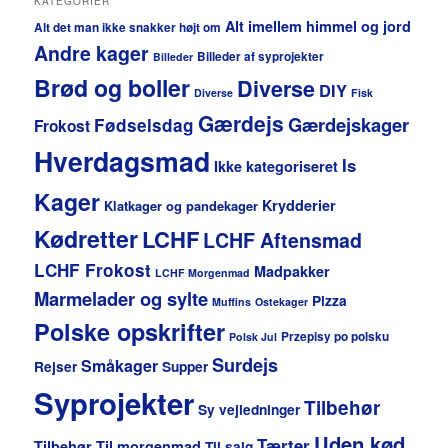
KATEGORIER
Alt imellem himmel og jord
Alt det man ikke snakker højt om
Andre kager
Billeder af syprojekter
Billeder
Brød og boller
Diverse
DIY
Diverse
Fisk
Gærdejs
Gærdejskager
Fødselsdag
Frokost
Hverdagsmad
Is
Ikke kategoriseret
Kager
Krydderier
Klatkager og pandekager
Kødretter
LCHF
LCHF Aftensmad
LCHF Frokost
Madpakker
LCHF Morgenmad
Marmelader og sylte
Pizza
Muffins
Ostekager
Polske opskrifter
Przepisy po polsku
Polsk Jul
Surdejs
Småkager
Rejser
Supper
Syprojekter
Tilbehør
Sy vejledninger
Uden kød
Tærter
Tilbehør
Til morgenmad
Til salg