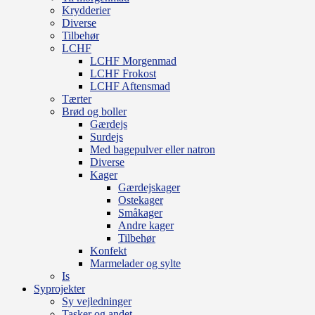
Krydderier
Diverse
Tilbehør
LCHF
LCHF Morgenmad
LCHF Frokost
LCHF Aftensmad
Tærter
Brød og boller
Gærdejs
Surdejs
Med bagepulver eller natron
Diverse
Kager
Gærdejskager
Ostekager
Småkager
Andre kager
Tilbehør
Konfekt
Marmelader og sylte
Is
Syprojekter
Sy vejledninger
Tasker og andet