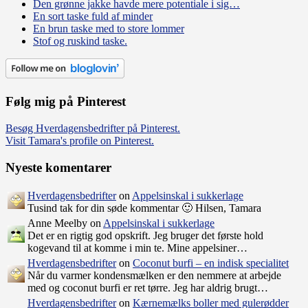
Den grønne jakke havde mere potentiale i sig…
En sort taske fuld af minder
En brun taske med to store lommer
Stof og ruskind taske.
Følg mig på Pinterest
Besøg Hverdagensbedrifter på Pinterest.
Visit Tamara's profile on Pinterest.
Nyeste komentarer
Hverdagensbedrifter
on
Appelsinskal i sukkerlage
Tusind tak for din søde kommentar 🙂 Hilsen, Tamara
Anne Meelby on
Appelsinskal i sukkerlage
Det er en rigtig god opskrift. Jeg bruger det første hold
kogevand til at komme i min te. Mine appelsiner…
Hverdagensbedrifter
on
Coconut burfi – en indisk specialitet
Når du varmer kondensmælken er den nemmere at arbejde
med og coconut burfi er ret tørre. Jeg har aldrig brugt…
Hverdagensbedrifter
on
Kærnemælks boller med gulerødder