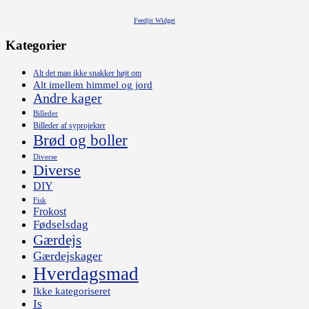
Feedjit Widget
Kategorier
Alt det man ikke snakker højt om
Alt imellem himmel og jord
Andre kager
Billeder
Billeder af syprojekter
Brød og boller
Diverse
Diverse
DIY
Fisk
Frokost
Fødselsdag
Gærdejs
Gærdejskager
Hverdagsmad
Ikke kategoriseret
Is