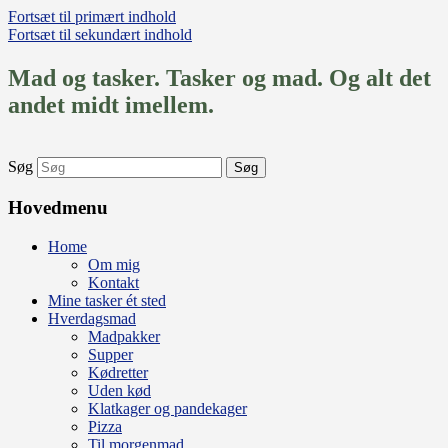
Fortsæt til primært indhold
Fortsæt til sekundært indhold
Mad og tasker. Tasker og mad. Og alt det
andet midt imellem.
Søg
Hovedmenu
Home
Om mig
Kontakt
Mine tasker ét sted
Hverdagsmad
Madpakker
Supper
Kødretter
Uden kød
Klatkager og pandekager
Pizza
Til morgenmad