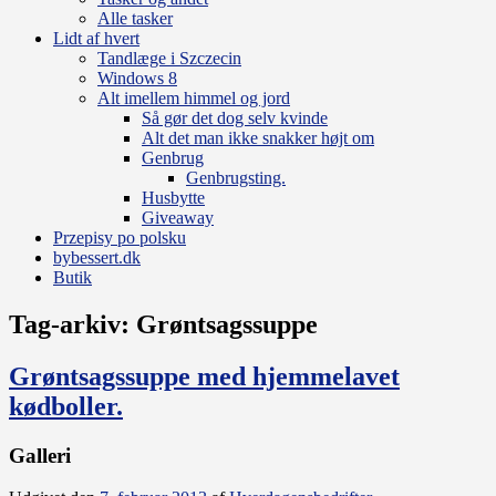
Alle tasker
Lidt af hvert
Tandlæge i Szczecin
Windows 8
Alt imellem himmel og jord
Så gør det dog selv kvinde
Alt det man ikke snakker højt om
Genbrug
Genbrugsting.
Husbytte
Giveaway
Przepisy po polsku
bybessert.dk
Butik
Tag-arkiv:
Grøntsagssuppe
Grøntsagssuppe med hjemmelavet
kødboller.
Galleri