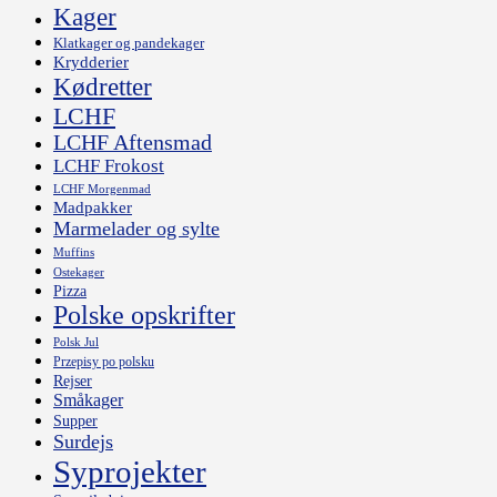
Kager
Klatkager og pandekager
Krydderier
Kødretter
LCHF
LCHF Aftensmad
LCHF Frokost
LCHF Morgenmad
Madpakker
Marmelader og sylte
Muffins
Ostekager
Pizza
Polske opskrifter
Polsk Jul
Przepisy po polsku
Rejser
Småkager
Supper
Surdejs
Syprojekter