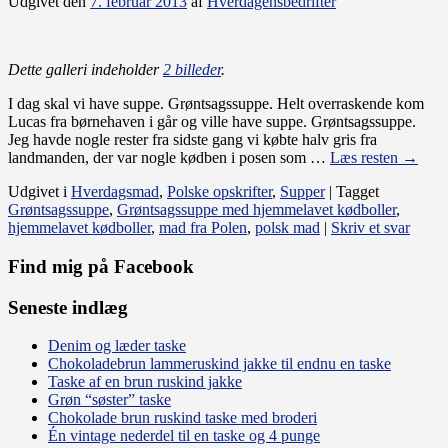
Udgivet den
7. februar 2013
af
Hverdagensbedrifter
Dette galleri indeholder
2 billeder
.
I dag skal vi have suppe. Grøntsagssuppe. Helt overraskende kom
Lucas fra børnehaven i går og ville have suppe. Grøntsagssuppe.
Jeg havde nogle rester fra sidste gang vi købte halv gris fra
landmanden, der var nogle kødben i posen som …
Læs resten
→
Udgivet i
Hverdagsmad
,
Polske opskrifter
,
Supper
|
Tagget
Grøntsagssuppe
,
Grøntsagssuppe med hjemmelavet kødboller
,
hjemmelavet kødboller
,
mad fra Polen
,
polsk mad
|
Skriv et svar
Find mig på Facebook
Seneste indlæg
Denim og læder taske
Chokoladebrun lammeruskind jakke til endnu en taske
Taske af en brun ruskind jakke
Grøn “søster” taske
Chokolade brun ruskind taske med broderi
Én vintage nederdel til en taske og 4 punge