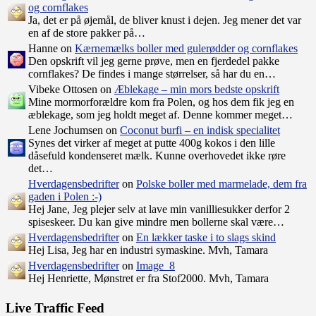
og cornflakes
Ja, det er på øjemål, de bliver knust i dejen. Jeg mener det var
en af de store pakker på…
Hanne on
Kærnemælks boller med gulerødder og cornflakes
Den opskrift vil jeg gerne prøve, men en fjerdedel pakke
cornflakes? De findes i mange størrelser, så har du en…
Vibeke Ottosen on
Æblekage – min mors bedste opskrift
Mine mormorforældre kom fra Polen, og hos dem fik jeg en
æblekage, som jeg holdt meget af. Denne kommer meget…
Lene Jochumsen on
Coconut burfi – en indisk specialitet
Synes det virker af meget at putte 400g kokos i den lille
dåsefuld kondenseret mælk. Kunne overhovedet ikke røre
det…
Hverdagensbedrifter
on
Polske boller med marmelade, dem fra
gaden i Polen :-)
Hej Jane, Jeg plejer selv at lave min vanilliesukker derfor 2
spiseskeer. Du kan give mindre men bollerne skal være…
Hverdagensbedrifter
on
En lækker taske i to slags skind
Hej Lisa, Jeg har en industri symaskine. Mvh, Tamara
Hverdagensbedrifter
on
Image_8
Hej Henriette, Mønstret er fra Stof2000. Mvh, Tamara
Live Traffic Feed