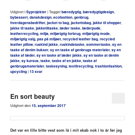
Udgivet i
Syprojekter
|
Tagget
bæredygtig
,
bæredygtigdesign
,
bybessert
,
danskdesign
,
ecofashion
,
genbrug
,
hverdagensbedrifter
,
jacket to bag
,
jackettobag
,
jakke til shopper
,
jakke til taske
,
jakketiltaske
,
læder taske
,
læderpude
,
leatherrecycling
,
miljø
,
miljørigtig forbrug
,
miljørigtig mode
,
miljørigtig valg
,
pas på miljøet
,
recycled leather bag
,
recycled
leather pillow
,
ruskind jakke
,
ruskindstaske
,
sommertaske
,
sy en
taske af denim bukser
,
sy en taske af genbrugs materialer
,
sy en
taske af læder
,
sy en taske af læder jakke
,
sy en taske at denim
jakke
,
sy kursus
,
taske
,
taske af en jakke
,
taske af
genbrugsmaterialer
,
taskesyning
,
textilrecycling
,
trashionfashion
,
upcycling
|
13
svar
En sort beauty
Udgivet den
15. september 2017
Det var en lille bitte vest som lå i mit skab nok i to år før jeg