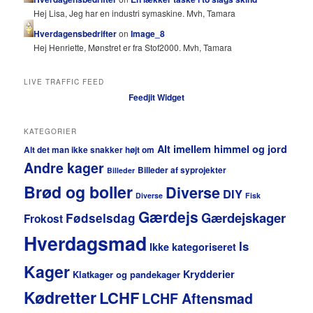
Hej Lisa, Jeg har en industri symaskine. Mvh, Tamara
Hverdagensbedrifter
on
Image_8
Hej Henriette, Mønstret er fra Stof2000. Mvh, Tamara
LIVE TRAFFIC FEED
Feedjit Widget
KATEGORIER
Alt imellem himmel og jord
Alt det man ikke snakker højt om
Andre kager
Billeder af syprojekter
Billeder
Brød og boller
Diverse
DIY
Diverse
Fisk
Gærdejs
Gærdejskager
Fødselsdag
Frokost
Hverdagsmad
Is
Ikke kategoriseret
Kager
Krydderier
Klatkager og pandekager
Kødretter
LCHF
LCHF Aftensmad