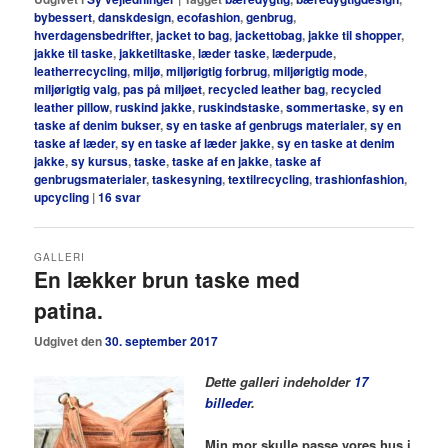
bybessert
,
danskdesign
,
ecofashion
,
genbrug
,
hverdagensbedrifter
,
jacket to bag
,
jackettobag
,
jakke til shopper
,
jakke til taske
,
jakketiltaske
,
læder taske
,
læderpude
,
leatherrecycling
,
miljø
,
miljørigtig forbrug
,
miljørigtig mode
,
miljørigtig valg
,
pas på miljøet
,
recycled leather bag
,
recycled
leather pillow
,
ruskind jakke
,
ruskindstaske
,
sommertaske
,
sy en
taske af denim bukser
,
sy en taske af genbrugs materialer
,
sy en
taske af læder
,
sy en taske af læder jakke
,
sy en taske at denim
jakke
,
sy kursus
,
taske
,
taske af en jakke
,
taske af
genbrugsmaterialer
,
taskesyning
,
textilrecycling
,
trashionfashion
,
upcycling
|
16
svar
GALLERI
En lækker brun taske med
patina.
Udgivet den
30. september 2017
Dette galleri indeholder
17
billeder
.
Min mor skulle passe vores hus i