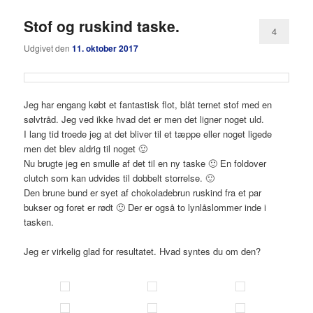
Stof og ruskind taske.
4
Udgivet den
11. oktober 2017
Jeg har engang købt et fantastisk flot, blåt ternet stof med en
sølvtråd. Jeg ved ikke hvad det er men det ligner noget uld.
I lang tid troede jeg at det bliver til et tæppe eller noget ligede
men det blev aldrig til noget 🙂
Nu brugte jeg en smulle af det til en ny taske 🙂 En foldover
clutch som kan udvides til dobbelt storrelse. 🙂
Den brune bund er syet af chokoladebrun ruskind fra et par
bukser og foret er rødt 🙂 Der er også to lynlåslommer inde i
tasken.
Jeg er virkelig glad for resultatet. Hvad syntes du om den?