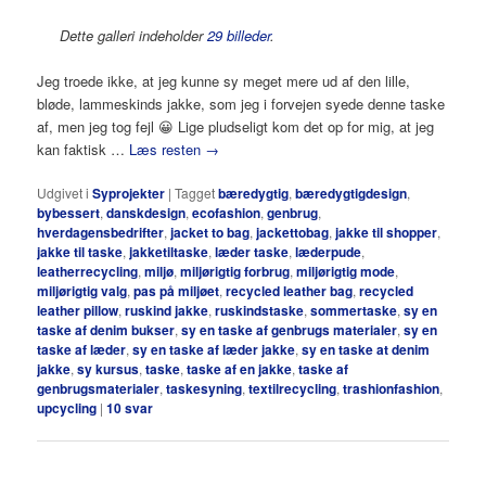
Dette galleri indeholder
29 billeder
.
Jeg troede ikke, at jeg kunne sy meget mere ud af den lille,
bløde, lammeskinds jakke, som jeg i forvejen syede denne taske
af, men jeg tog fejl 😀 Lige pludseligt kom det op for mig, at jeg
kan faktisk …
Læs resten
→
Udgivet i
Syprojekter
|
Tagget
bæredygtig
,
bæredygtigdesign
,
bybessert
,
danskdesign
,
ecofashion
,
genbrug
,
hverdagensbedrifter
,
jacket to bag
,
jackettobag
,
jakke til shopper
,
jakke til taske
,
jakketiltaske
,
læder taske
,
læderpude
,
leatherrecycling
,
miljø
,
miljørigtig forbrug
,
miljørigtig mode
,
miljørigtig valg
,
pas på miljøet
,
recycled leather bag
,
recycled
leather pillow
,
ruskind jakke
,
ruskindstaske
,
sommertaske
,
sy en
taske af denim bukser
,
sy en taske af genbrugs materialer
,
sy en
taske af læder
,
sy en taske af læder jakke
,
sy en taske at denim
jakke
,
sy kursus
,
taske
,
taske af en jakke
,
taske af
genbrugsmaterialer
,
taskesyning
,
textilrecycling
,
trashionfashion
,
upcycling
|
10
svar