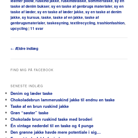
leather pillow
,
ruskind jakke
,
ruskindstaske
,
sommertaske
,
sy en
taske af denim bukser
,
sy en taske af genbrugs materialer
,
sy en
taske af læder
,
sy en taske af læder jakke
,
sy en taske at denim
jakke
,
sy kursus
,
taske
,
taske af en jakke
,
taske af
genbrugsmaterialer
,
taskesyning
,
textilrecycling
,
trashionfashion
,
upcycling
|
11
svar
Indlægsnavigation
←
Ældre indlæg
FIND MIG PÅ FACEBOOK
SENESTE INDLÆG
Denim og læder taske
Chokoladebrun lammeruskind jakke til endnu en taske
Taske af en brun ruskind jakke
Grøn “søster” taske
Chokolade brun ruskind taske med broderi
Én vintage nederdel til en taske og 4 punge
Den grønne jakke havde mere potentiale i sig…