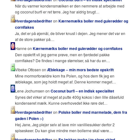
Når du varmer kondensmælken er den nemmere at arbejde med
og coconut burfi er ret tørre. Jeg har aldrig brugt…
Hverdagensbedrifter
on
Kærnemælks boller med gulerødder og
cornflakes
Ja, det er på øjemål, de bliver knust i dejen. Jeg mener det var en
af de store pakker på…
Hanne on
Kærnemælks boller med gulerødder og cornflakes
Den opskrift vil jeg gerne prøve, men en fjerdedel pakke
cornflakes? De findes i mange størrelser, så har du en…
Vibeke Ottosen on
Æblekage – min mors bedste opskrift
Mine mormorforældre kom fra Polen, og hos dem fik jeg en
æblekage, som jeg holdt meget af. Denne kommer meget…
Lene Jochumsen on
Coconut burfi – en indisk specialitet
Synes det virker af meget at putte 400g kokos i den lille dåsefuld
kondenseret mælk. Kunne overhovedet ikke røre det…
Hverdagensbedrifter
on
Polske boller med marmelade, dem fra
gaden i Polen :-)
Hej Jane, Jeg plejer selv at lave min vanilliesukker derfor 2
spiseskeer. Du kan give mindre men bollerne skal være…
Hverdagensbedrifter
on
En lækker taske i to slags skind