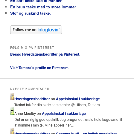
En sort taske fuld af minder
En brun taske med to store lommer
Stof og ruskind taske.
FØLG MIG PÅ PINTEREST
Besøg Hverdagensbedrifter på Pinterest.
Visit Tamara's profile on Pinterest.
NYESTE KOMENTARER
Hverdagensbedrifter
on
Appelsinskal i sukkerlage
Tusind tak for din søde kommentar 🙂 Hilsen, Tamara
Anne Meelby on
Appelsinskal i sukkerlage
Det er en rigtig god opskrift. Jeg bruger det første hold kogevand til
at komme i min te. Mine appelsiner…
Hverdagensbedrifter
on
Coconut burfi – en indisk specialitet