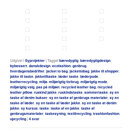
Udgivet i
Syprojekter
|
Tagget
bæredygtig
,
bæredygtigdesign
,
bybessert
,
danskdesign
,
ecofashion
,
genbrug
,
hverdagensbedrifter
,
jacket to bag
,
jackettobag
,
jakke til shopper
,
jakke til taske
,
jakketiltaske
,
læder taske
,
læderpude
,
leatherrecycling
,
miljø
,
miljørigtig forbrug
,
miljørigtig mode
,
miljørigtig valg
,
pas på miljøet
,
recycled leather bag
,
recycled
leather pillow
,
ruskind jakke
,
ruskindstaske
,
sommertaske
,
sy en
taske af denim bukser
,
sy en taske af genbrugs materialer
,
sy en
taske af læder
,
sy en taske af læder jakke
,
sy en taske at denim
jakke
,
sy kursus
,
taske
,
taske af en jakke
,
taske af
genbrugsmaterialer
,
taskesyning
,
textilrecycling
,
trashionfashion
,
upcycling
|
4
svar