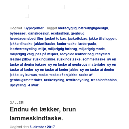
Udgivet i
Syprojekter
|
Tagget
bæredygtig
,
bæredygtigdesign
,
bybessert
,
danskdesign
,
ecofashion
,
genbrug
,
hverdagensbedrifter
,
jacket to bag
,
jackettobag
,
jakke til shopper
,
jakke til taske
,
jakketiltaske
,
læder taske
,
læderpude
,
leatherrecycling
,
miljø
,
miljørigtig forbrug
,
miljørigtig mode
,
miljørigtig valg
,
pas på miljøet
,
recycled leather bag
,
recycled
leather pillow
,
ruskind jakke
,
ruskindstaske
,
sommertaske
,
sy en
taske af denim bukser
,
sy en taske af genbrugs materialer
,
sy en
taske af læder
,
sy en taske af læder jakke
,
sy en taske at denim
jakke
,
sy kursus
,
taske
,
taske af en jakke
,
taske af
genbrugsmaterialer
,
taskesyning
,
textilrecycling
,
trashionfashion
,
upcycling
|
4
svar
GALLERI
Endnu én lækker, brun
lammeskindtaske.
Udgivet den
6. oktober 2017