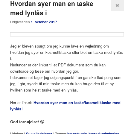
Hvordan syer man en taske
16
med lynlås i
Udgivet den
1. oktober 2017
Jeg er bleven spurgt om jeg kunne lave en vejledning om
hvordan jeg syer en kosmetiktaske eller blot en taske med lynlås
i.
Nedunder er der linket til et PDF dokument som du kan
downloade og læse om hvordan jeg gør.
I dokumentet tager jeg udgangspunkt i en ganske flad pung som
jeg, i går, syede til min taske men du kan bruge den til at sy
hvilken som helst taske med en lynlås.
Her er linket:
Hvordan syer man en taske/kosmetiktaske med
lynlås i
God fornøjelse! 🙂
Udgivet i
Sy vejledninger
|
Tagget
bæredygtig
,
bæredygtigdesign
,