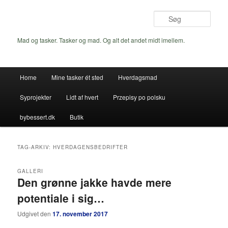
Fortsæt
Fortsæt
til
til
Søg
primært
sekundært
indhold
indhold
Mad og tasker. Tasker og mad. Og alt det andet midt imellem.
Hovedmenu
Home
Mine tasker ét sted
Hverdagsmad
Syprojekter
Lidt af hvert
Przepisy po polsku
bybessert.dk
Butik
TAG-ARKIV:
HVERDAGENSBEDRIFTER
GALLERI
Den grønne jakke havde mere
potentiale i sig…
Udgivet den
17. november 2017