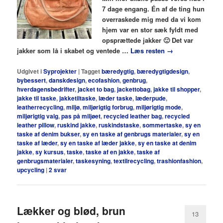
7 dage engang. Én af de ting hun
overraskede mig med da vi kom
hjem var en stor sæk fyldt med
opsprættede jakker 🙂 Det var
jakker som lå i skabet og ventede …
Læs resten
→
Udgivet i
Syprojekter
|
Tagget
bæredygtig
,
bæredygtigdesign
,
bybessert
,
danskdesign
,
ecofashion
,
genbrug
,
hverdagensbedrifter
,
jacket to bag
,
jackettobag
,
jakke til shopper
,
jakke til taske
,
jakketiltaske
,
læder taske
,
læderpude
,
leatherrecycling
,
miljø
,
miljørigtig forbrug
,
miljørigtig mode
,
miljørigtig valg
,
pas på miljøet
,
recycled leather bag
,
recycled
leather pillow
,
ruskind jakke
,
ruskindstaske
,
sommertaske
,
sy en
taske af denim bukser
,
sy en taske af genbrugs materialer
,
sy en
taske af læder
,
sy en taske af læder jakke
,
sy en taske at denim
jakke
,
sy kursus
,
taske
,
taske af en jakke
,
taske af
genbrugsmaterialer
,
taskesyning
,
textilrecycling
,
trashionfashion
,
upcycling
|
2
svar
Lækker og blød, brun
13