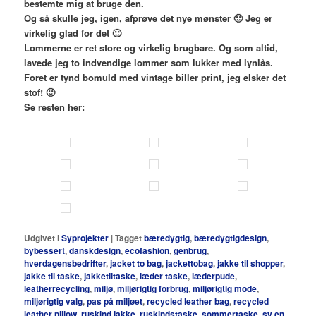
bestemte mig at bruge den.
Og så skulle jeg, igen, afprøve det nye mønster 🙂 Jeg er
virkelig glad for det 🙂
Lommerne er ret store og virkelig brugbare. Og som altid,
lavede jeg to indvendige lommer som lukker med lynlås.
Foret er tynd bomuld med vintage biller print, jeg elsker det
stof! 🙂
Se resten her:
Udgivet i
Syprojekter
|
Tagget
bæredygtig
,
bæredygtigdesign
,
bybessert
,
danskdesign
,
ecofashion
,
genbrug
,
hverdagensbedrifter
,
jacket to bag
,
jackettobag
,
jakke til shopper
,
jakke til taske
,
jakketiltaske
,
læder taske
,
læderpude
,
leatherrecycling
,
miljø
,
miljørigtig forbrug
,
miljørigtig mode
,
miljørigtig valg
,
pas på miljøet
,
recycled leather bag
,
recycled
leather pillow
,
ruskind jakke
,
ruskindstaske
,
sommertaske
,
sy en