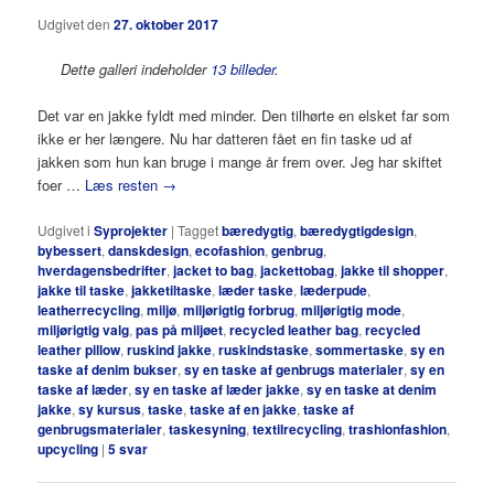
Udgivet den
27. oktober 2017
Dette galleri indeholder
13 billeder
.
Det var en jakke fyldt med minder. Den tilhørte en elsket far som
ikke er her længere. Nu har datteren fået en fin taske ud af
jakken som hun kan bruge i mange år frem over. Jeg har skiftet
foer …
Læs resten
→
Udgivet i
Syprojekter
|
Tagget
bæredygtig
,
bæredygtigdesign
,
bybessert
,
danskdesign
,
ecofashion
,
genbrug
,
hverdagensbedrifter
,
jacket to bag
,
jackettobag
,
jakke til shopper
,
jakke til taske
,
jakketiltaske
,
læder taske
,
læderpude
,
leatherrecycling
,
miljø
,
miljørigtig forbrug
,
miljørigtig mode
,
miljørigtig valg
,
pas på miljøet
,
recycled leather bag
,
recycled
leather pillow
,
ruskind jakke
,
ruskindstaske
,
sommertaske
,
sy en
taske af denim bukser
,
sy en taske af genbrugs materialer
,
sy en
taske af læder
,
sy en taske af læder jakke
,
sy en taske at denim
jakke
,
sy kursus
,
taske
,
taske af en jakke
,
taske af
genbrugsmaterialer
,
taskesyning
,
textilrecycling
,
trashionfashion
,
upcycling
|
5
svar