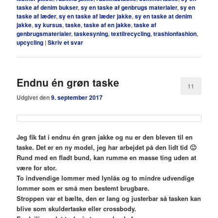
taske af denim bukser
,
sy en taske af genbrugs materialer
,
sy en
taske af læder
,
sy en taske af læder jakke
,
sy en taske at denim
jakke
,
sy kursus
,
taske
,
taske af en jakke
,
taske af
genbrugsmaterialer
,
taskesyning
,
textilrecycling
,
trashionfashion
,
upcycling
|
Skriv et svar
Endnu én grøn taske
11
Udgivet den
9. september 2017
Jeg fik fat i endnu én grøn jakke og nu er den bleven til en
taske. Det er en ny model, jeg har arbejdet på den lidt tid 🙂
Rund med en fladt bund, kan rumme en masse ting uden at
være for stor.
To indvendige lommer med lynlås og to mindre udvendige
lommer som er små men bestemt brugbare.
Stroppen var et bælte, den er lang og justerbar så tasken kan
blive som skuldertaske eller crossbody.