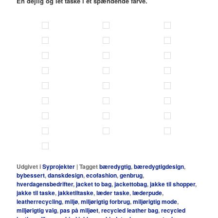
En dejlig og let taske i et spændende farve.
Udgivet i
Syprojekter
|
Tagget
bæredygtig
,
bæredygtigdesign
,
bybessert
,
danskdesign
,
ecofashion
,
genbrug
,
hverdagensbedrifter
,
jacket to bag
,
jackettobag
,
jakke til shopper
,
jakke til taske
,
jakketiltaske
,
læder taske
,
læderpude
,
leatherrecycling
,
miljø
,
miljørigtig forbrug
,
miljørigtig mode
,
miljørigtig valg
,
pas på miljøet
,
recycled leather bag
,
recycled