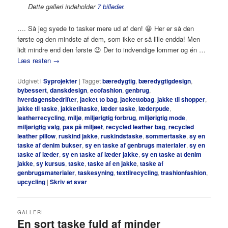
Dette galleri indeholder
7 billeder
.
…. Så jeg syede to tasker mere ud af den! 😀 Her er så den
første og den mindste af dem, som ikke er så lille endda! Men
lidt mindre end den første 😉 Der to indvendige lommer og én …
Læs resten
→
Udgivet i
Syprojekter
|
Tagget
bæredygtig
,
bæredygtigdesign
,
bybessert
,
danskdesign
,
ecofashion
,
genbrug
,
hverdagensbedrifter
,
jacket to bag
,
jackettobag
,
jakke til shopper
,
jakke til taske
,
jakketiltaske
,
læder taske
,
læderpude
,
leatherrecycling
,
miljø
,
miljørigtig forbrug
,
miljørigtig mode
,
miljørigtig valg
,
pas på miljøet
,
recycled leather bag
,
recycled
leather pillow
,
ruskind jakke
,
ruskindstaske
,
sommertaske
,
sy en
taske af denim bukser
,
sy en taske af genbrugs materialer
,
sy en
taske af læder
,
sy en taske af læder jakke
,
sy en taske at denim
jakke
,
sy kursus
,
taske
,
taske af en jakke
,
taske af
genbrugsmaterialer
,
taskesyning
,
textilrecycling
,
trashionfashion
,
upcycling
|
Skriv et svar
GALLERI
En sort taske fuld af minder