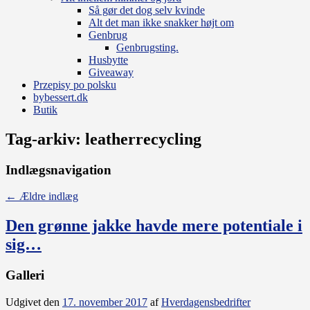
Så gør det dog selv kvinde
Alt det man ikke snakker højt om
Genbrug
Genbrugsting.
Husbytte
Giveaway
Przepisy po polsku
bybessert.dk
Butik
Tag-arkiv:
leatherrecycling
Indlægsnavigation
←
Ældre indlæg
Den grønne jakke havde mere potentiale i
sig…
Galleri
Udgivet den
17. november 2017
af
Hverdagensbedrifter