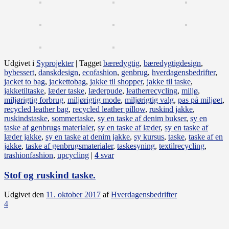
Udgivet i
Syprojekter
|
Tagget
bæredygtig
,
bæredygtigdesign
,
bybessert
,
danskdesign
,
ecofashion
,
genbrug
,
hverdagensbedrifter
,
jacket to bag
,
jackettobag
,
jakke til shopper
,
jakke til taske
,
jakketiltaske
,
læder taske
,
læderpude
,
leatherrecycling
,
miljø
,
miljørigtig forbrug
,
miljørigtig mode
,
miljørigtig valg
,
pas på miljøet
,
recycled leather bag
,
recycled leather pillow
,
ruskind jakke
,
ruskindstaske
,
sommertaske
,
sy en taske af denim bukser
,
sy en
taske af genbrugs materialer
,
sy en taske af læder
,
sy en taske af
læder jakke
,
sy en taske at denim jakke
,
sy kursus
,
taske
,
taske af en
jakke
,
taske af genbrugsmaterialer
,
taskesyning
,
textilrecycling
,
trashionfashion
,
upcycling
|
4
svar
Stof og ruskind taske.
Udgivet den
11. oktober 2017
af
Hverdagensbedrifter
4