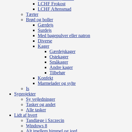
LCHF Frokost
LCHF Aftensmad
Tærter
Brød og boller
Gærdejs
Surdejs
Med bagepulver eller natron
Diverse
Kager
Gærdejskager
Ostekager
Småkager
Andre kager
Tilbehør
Konfekt
Marmelader og sylte
Is
Syprojekter
Sy vejledninger
Tasker og andet
Alle tasker
Lidt af hvert
Tandlæge i Szczecin
Windows 8
Alt imellem himmel og jord