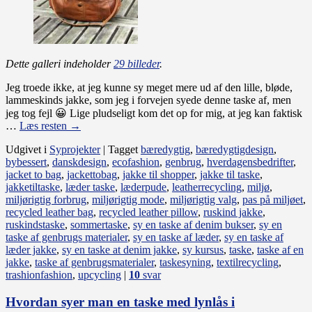
Dette galleri indeholder
29 billeder
.
Jeg troede ikke, at jeg kunne sy meget mere ud af den lille, bløde,
lammeskinds jakke, som jeg i forvejen syede denne taske af, men
jeg tog fejl 😀 Lige pludseligt kom det op for mig, at jeg kan faktisk
…
Læs resten
→
Udgivet i
Syprojekter
|
Tagget
bæredygtig
,
bæredygtigdesign
,
bybessert
,
danskdesign
,
ecofashion
,
genbrug
,
hverdagensbedrifter
,
jacket to bag
,
jackettobag
,
jakke til shopper
,
jakke til taske
,
jakketiltaske
,
læder taske
,
læderpude
,
leatherrecycling
,
miljø
,
miljørigtig forbrug
,
miljørigtig mode
,
miljørigtig valg
,
pas på miljøet
,
recycled leather bag
,
recycled leather pillow
,
ruskind jakke
,
ruskindstaske
,
sommertaske
,
sy en taske af denim bukser
,
sy en
taske af genbrugs materialer
,
sy en taske af læder
,
sy en taske af
læder jakke
,
sy en taske at denim jakke
,
sy kursus
,
taske
,
taske af en
jakke
,
taske af genbrugsmaterialer
,
taskesyning
,
textilrecycling
,
trashionfashion
,
upcycling
|
10
svar
Hvordan syer man en taske med lynlås i