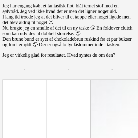
Jeg har engang købt et fantastisk flot, blåt ternet stof med en
sølvtråd. Jeg ved ikke hvad det er men det ligner noget uld.
I lang tid troede jeg at det bliver til et tæppe eller noget ligede men
det blev aldrig til noget 🙂
Nu brugte jeg en smulle af det til en ny taske 🙂 En foldover clutch
som kan udvides til dobbelt storrelse. 🙂
Den brune bund er syet af chokoladebrun ruskind fra et par bukser
og foret er rødt 🙂 Der er også to lynlåslommer inde i tasken.
Jeg er virkelig glad for resultatet. Hvad syntes du om den?