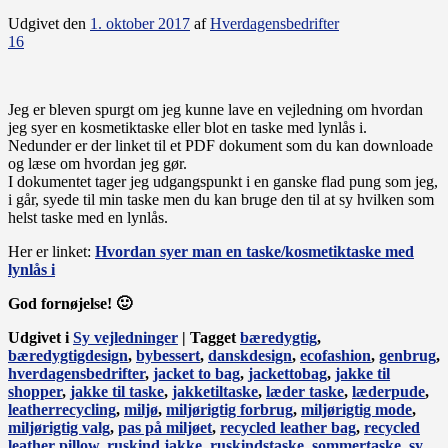
Udgivet den
1. oktober 2017
af
Hverdagensbedrifter
16
Jeg er bleven spurgt om jeg kunne lave en vejledning om hvordan
jeg syer en kosmetiktaske eller blot en taske med lynlås i.
Nedunder er der linket til et PDF dokument som du kan downloade
og læse om hvordan jeg gør.
I dokumentet tager jeg udgangspunkt i en ganske flad pung som jeg,
i går, syede til min taske men du kan bruge den til at sy hvilken som
helst taske med en lynlås.
Her er linket:
Hvordan syer man en taske/kosmetiktaske med
lynlås i
God fornøjelse! 🙂
Udgivet i
Sy vejledninger
|
Tagget
bæredygtig
,
bæredygtigdesign
,
bybessert
,
danskdesign
,
ecofashion
,
genbrug
,
hverdagensbedrifter
,
jacket to bag
,
jackettobag
,
jakke til
shopper
,
jakke til taske
,
jakketiltaske
,
læder taske
,
læderpude
,
leatherrecycling
,
miljø
,
miljørigtig forbrug
,
miljørigtig mode
,
miljørigtig valg
,
pas på miljøet
,
recycled leather bag
,
recycled
leather pillow
,
ruskind jakke
,
ruskindstaske
,
sommertaske
,
sy