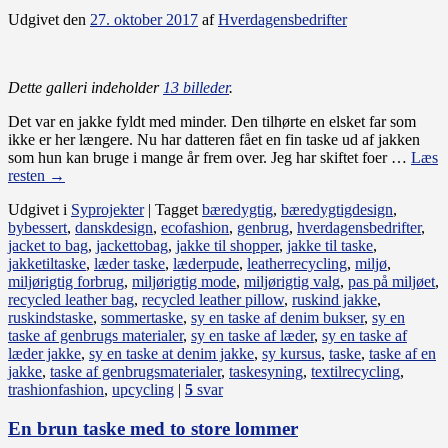
Udgivet den
27. oktober 2017
af
Hverdagensbedrifter
Dette galleri indeholder
13 billeder
.
Det var en jakke fyldt med minder. Den tilhørte en elsket far som
ikke er her længere. Nu har datteren fået en fin taske ud af jakken
som hun kan bruge i mange år frem over. Jeg har skiftet foer …
Læs
resten
→
Udgivet i
Syprojekter
|
Tagget
bæredygtig
,
bæredygtigdesign
,
bybessert
,
danskdesign
,
ecofashion
,
genbrug
,
hverdagensbedrifter
,
jacket to bag
,
jackettobag
,
jakke til shopper
,
jakke til taske
,
jakketiltaske
,
læder taske
,
læderpude
,
leatherrecycling
,
miljø
,
miljørigtig forbrug
,
miljørigtig mode
,
miljørigtig valg
,
pas på miljøet
,
recycled leather bag
,
recycled leather pillow
,
ruskind jakke
,
ruskindstaske
,
sommertaske
,
sy en taske af denim bukser
,
sy en
taske af genbrugs materialer
,
sy en taske af læder
,
sy en taske af
læder jakke
,
sy en taske at denim jakke
,
sy kursus
,
taske
,
taske af en
jakke
,
taske af genbrugsmaterialer
,
taskesyning
,
textilrecycling
,
trashionfashion
,
upcycling
|
5
svar
En brun taske med to store lommer