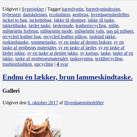
Udgivet i
Syprojekter
|
Tagget
bæredygtig
,
bæredygtigdesign
,
bybessert
,
danskdesign
,
ecofashion
,
genbrug
,
hverdagensbedrifter
,
jacket to bag
,
jackettobag
,
jakke til shopper
,
jakke til taske
,
jakketiltaske
,
læder taske
,
læderpude
,
leatherrecycling
,
miljø
,
miljørigtig forbrug
,
miljørigtig mode
,
miljørigtig valg
,
pas på miljøet
,
recycled leather bag
,
recycled leather pillow
,
ruskind jakke
,
ruskindstaske
,
sommertaske
,
sy en taske af denim bukser
,
sy en
taske af genbrugs materialer
,
sy en taske af læder
,
sy en taske af
læder jakke
,
sy en taske at denim jakke
,
sy kursus
,
taske
,
taske af en
jakke
,
taske af genbrugsmaterialer
,
taskesyning
,
textilrecycling
,
trashionfashion
,
upcycling
|
4
svar
Endnu én lækker, brun lammeskindtaske.
Galleri
Udgivet den
6. oktober 2017
af
Hverdagensbedrifter