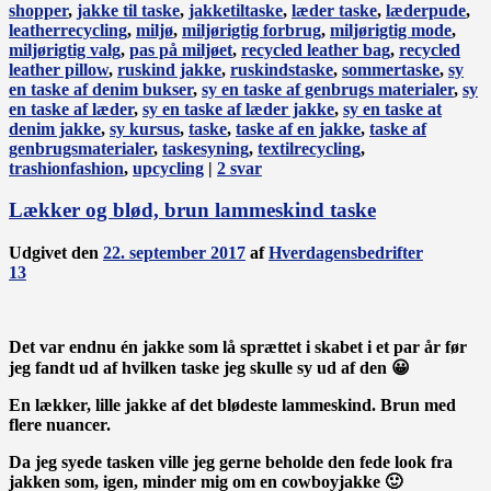
shopper
,
jakke til taske
,
jakketiltaske
,
læder taske
,
læderpude
,
leatherrecycling
,
miljø
,
miljørigtig forbrug
,
miljørigtig mode
,
miljørigtig valg
,
pas på miljøet
,
recycled leather bag
,
recycled
leather pillow
,
ruskind jakke
,
ruskindstaske
,
sommertaske
,
sy
en taske af denim bukser
,
sy en taske af genbrugs materialer
,
sy
en taske af læder
,
sy en taske af læder jakke
,
sy en taske at
denim jakke
,
sy kursus
,
taske
,
taske af en jakke
,
taske af
genbrugsmaterialer
,
taskesyning
,
textilrecycling
,
trashionfashion
,
upcycling
|
2
svar
Lækker og blød, brun lammeskind taske
Udgivet den
22. september 2017
af
Hverdagensbedrifter
13
Det var endnu én jakke som lå sprættet i skabet i et par år før
jeg fandt ud af hvilken taske jeg skulle sy ud af den 😀
En lækker, lille jakke af det blødeste lammeskind. Brun med
flere nuancer.
Da jeg syede tasken ville jeg gerne beholde den fede look fra
jakken som, igen, minder mig om en cowboyjakke 🙂