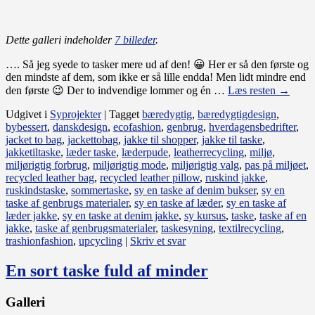
Dette galleri indeholder
7 billeder
.
…. Så jeg syede to tasker mere ud af den! 😀 Her er så den første og
den mindste af dem, som ikke er så lille endda! Men lidt mindre end
den første 😉 Der to indvendige lommer og én …
Læs resten
→
Udgivet i
Syprojekter
|
Tagget
bæredygtig
,
bæredygtigdesign
,
bybessert
,
danskdesign
,
ecofashion
,
genbrug
,
hverdagensbedrifter
,
jacket to bag
,
jackettobag
,
jakke til shopper
,
jakke til taske
,
jakketiltaske
,
læder taske
,
læderpude
,
leatherrecycling
,
miljø
,
miljørigtig forbrug
,
miljørigtig mode
,
miljørigtig valg
,
pas på miljøet
,
recycled leather bag
,
recycled leather pillow
,
ruskind jakke
,
ruskindstaske
,
sommertaske
,
sy en taske af denim bukser
,
sy en
taske af genbrugs materialer
,
sy en taske af læder
,
sy en taske af
læder jakke
,
sy en taske at denim jakke
,
sy kursus
,
taske
,
taske af en
jakke
,
taske af genbrugsmaterialer
,
taskesyning
,
textilrecycling
,
trashionfashion
,
upcycling
|
Skriv et svar
En sort taske fuld af minder
Galleri