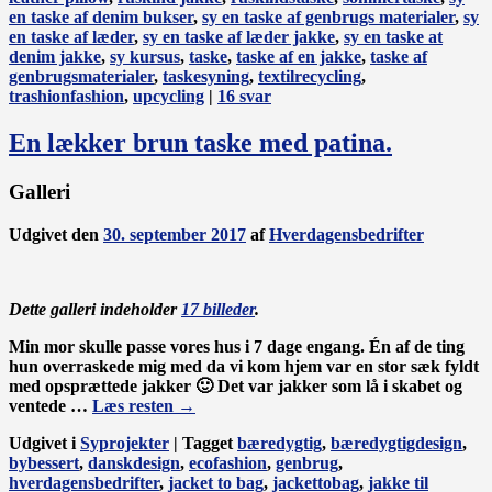
en taske af denim bukser
,
sy en taske af genbrugs materialer
,
sy
en taske af læder
,
sy en taske af læder jakke
,
sy en taske at
denim jakke
,
sy kursus
,
taske
,
taske af en jakke
,
taske af
genbrugsmaterialer
,
taskesyning
,
textilrecycling
,
trashionfashion
,
upcycling
|
16
svar
En lækker brun taske med patina.
Galleri
Udgivet den
30. september 2017
af
Hverdagensbedrifter
Dette galleri indeholder
17 billeder
.
Min mor skulle passe vores hus i 7 dage engang. Én af de ting
hun overraskede mig med da vi kom hjem var en stor sæk fyldt
med opsprættede jakker 🙂 Det var jakker som lå i skabet og
ventede …
Læs resten
→
Udgivet i
Syprojekter
|
Tagget
bæredygtig
,
bæredygtigdesign
,
bybessert
,
danskdesign
,
ecofashion
,
genbrug
,
hverdagensbedrifter
,
jacket to bag
,
jackettobag
,
jakke til