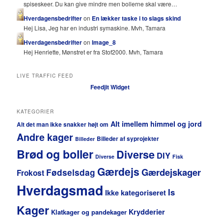
spiseskeer. Du kan give mindre men bollerne skal være…
Hverdagensbedrifter
on
En lækker taske i to slags skind
Hej Lisa, Jeg har en industri symaskine. Mvh, Tamara
Hverdagensbedrifter
on
Image_8
Hej Henriette, Mønstret er fra Stof2000. Mvh, Tamara
LIVE TRAFFIC FEED
Feedjit Widget
KATEGORIER
Alt imellem himmel og jord
Alt det man ikke snakker højt om
Andre kager
Billeder af syprojekter
Billeder
Brød og boller
Diverse
DIY
Diverse
Fisk
Gærdejs
Gærdejskager
Fødselsdag
Frokost
Hverdagsmad
Is
Ikke kategoriseret
Kager
Krydderier
Klatkager og pandekager