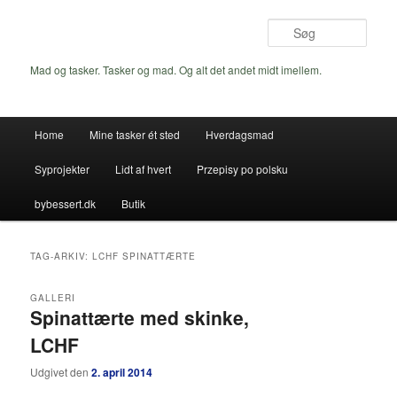
Fortsæt
Fortsæt
til
til
Søg
primært
sekundært
indhold
indhold
Mad og tasker. Tasker og mad. Og alt det andet midt imellem.
Hovedmenu
Home
Mine tasker ét sted
Hverdagsmad
Syprojekter
Lidt af hvert
Przepisy po polsku
bybessert.dk
Butik
TAG-ARKIV:
LCHF SPINATTÆRTE
GALLERI
Spinattærte med skinke,
LCHF
Udgivet den
2. april 2014