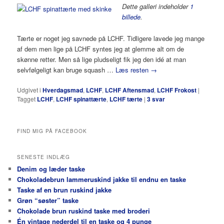
Dette galleri indeholder
1
billede
.
Tærte er noget jeg savnede på LCHF. Tidligere lavede jeg mange
af dem men lige på LCHF syntes jeg at glemme alt om de
skønne retter. Men så lige pludseligt fik jeg den idé at man
selvfølgeligt kan bruge squash …
Læs resten
→
Udgivet i
Hverdagsmad
,
LCHF
,
LCHF Aftensmad
,
LCHF Frokost
|
Tagget
LCHF
,
LCHF spinattærte
,
LCHF tærte
|
3
svar
FIND MIG PÅ FACEBOOK
SENESTE INDLÆG
Denim og læder taske
Chokoladebrun lammeruskind jakke til endnu en taske
Taske af en brun ruskind jakke
Grøn “søster” taske
Chokolade brun ruskind taske med broderi
Én vintage nederdel til en taske og 4 punge