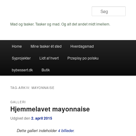
Fortsæt
Fortsæt
til
til
Søg
primært
sekundært
indhold
indhold
Mad og tasker. Tasker og mad. Og alt det andet midt imellem.
Hovedmenu
Home
Mine tasker ét sted
Hverdagsmad
Syprojekter
Lidt af hvert
Przepisy po polsku
bybessert.dk
Butik
TAG-ARKIV:
MAYONNAISE
GALLERI
Hjemmelavet mayonnaise
Udgivet den
2. april 2015
Dette galleri indeholder
4 billeder
.