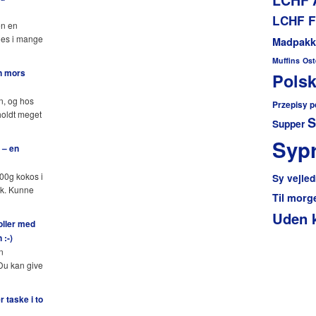
LCHF F
en en
des i mange
Madpakk
Muffins
Ost
n mors
Polsk
n, og hos
Przepisy p
holdt meget
S
Supper
Sypr
 – en
400g kokos i
Sy vejled
lk. Kunne
Til mor
Uden 
oller med
 :-)
n
 Du kan give
 taske i to