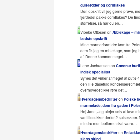
gulerødder og cornflakes
Den opskrift vil jeg gerne prøve, m
fjerdedel pakke cornflakes? De fin
størrelser, så har du en…
Vibeke Ottosen on
Æblekage – mi
bedste opskrift
Mine mormorforældre kom fra Pole
dem fik jeg en æblekage, som jeg 
af. Denne kommer meget…
Lene Jochumsen on
Coconut burfi
indisk specialitet
Synes det virker af meget at putte 
den lille dåsefuld kondenseret mæ
overhovedet ikke røre det…
Hverdagensbedrifter
on
Polske b
marmelade, dem fra gaden i Polen
Hej Jane, Jeg plejer selv at lave mi
vanilliesukker derfor 2 spiseskeer.
mindre men bollerne skal være…
Hverdagensbedrifter
on
En lækker
slags skind