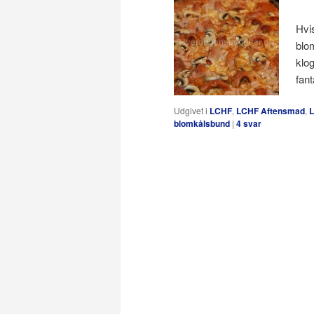
Hvis
blo
klo
fan
Udgivet i
LCHF
,
LCHF Aftensmad
,
L
blomkålsbund
|
4
svar