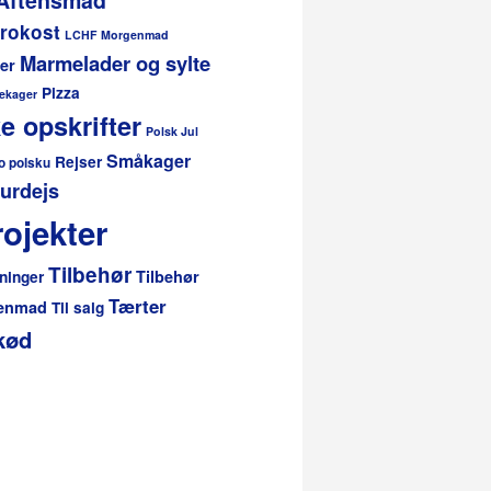
rokost
LCHF Morgenmad
Marmelader og sylte
er
Pizza
ekager
e opskrifter
Polsk Jul
Småkager
Rejser
o polsku
urdejs
ojekter
Tilbehør
Tilbehør
ninger
Tærter
genmad
Til salg
kød