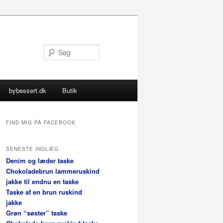
Søg
bybessert.dk
Butik
FIND MIG PÅ FACEBOOK
SENESTE INDLÆG
Denim og læder taske
Chokoladebrun lammeruskind
jakke til endnu en taske
Taske af en brun ruskind
jakke
Grøn “søster” taske