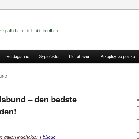
Og alt det andet midt imellem.
Hverdagsmad
Syprojekter
Lidt af hvert
Przepisy po polsku
BUND
lsbund – den bedste
rden!
e galleri indeholder
1 billede
.