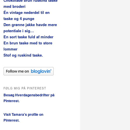
Chokolade brun ruskind taske
med broderi
Én vintage nederdel til en
taske og 4 punge
Den grønne jakke havde mere
potentiale i sig…
En sort taske fuld af minder
En brun taske med to store
lommer
Stof og ruskind taske.
FØLG MIG PÅ PINTEREST
Besøg Hverdagensbedrifter på
Pinterest.
Visit Tamara's profile on
Pinterest.