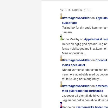
NYESTE KOMENTARER
Hverdagensbedrifter
on
Appelsins
sukkerlage
Tusind tak for din søde kommentar 
Tamara
Anne Meelby on
Appelsinskal i s
Det er en rigtig god opskrift. Jeg br
første hold kogevand til at komme i 
Mine appelsiner…
Hverdagensbedrifter
on
Coconut b
indisk specialitet
Når du varmer kondensmælken er
nemmere at arbejde med og coconut
ret tørre. Jeg har aldrig brugt…
Hverdagensbedrifter
on
Kærnemæ
med gulerødder og cornflakes
Ja, det er på øjemål, de bliver knust
Jeg mener det var en af de store 
Hanne on
Kærnemælks boller m