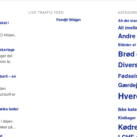
LIVE TRAFFIC FEED
KATEGORI
Feedjit Widget
Alt det ma
kal i
Alt imel
Andre
🙂 Hilsen,
Billeder af
ukkerlage
Brød 
uger det
min te.
Diver
Fødsel
urfi – en
Gærdej
 den
Hve
 burfi er
lks boller
Ikke kate
Klatkager
 i dejen.
Kødre
pakker på…
LCHF 
ed