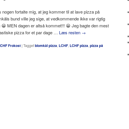
 nogen fortalte mig, at jeg kommer til at lave pizza på
mkåls bund ville jeg sige, at vedkommende ikke var rigtig
g 😀 MEN dagen er altså kommet!!! 😀 Jeg bagte den mest
tastiske pizza for et par dage …
Læs resten
→
CHF Frokost
|
Tagget
blomkål pizza
,
LCHF
,
LCHF pizza
,
pizza på