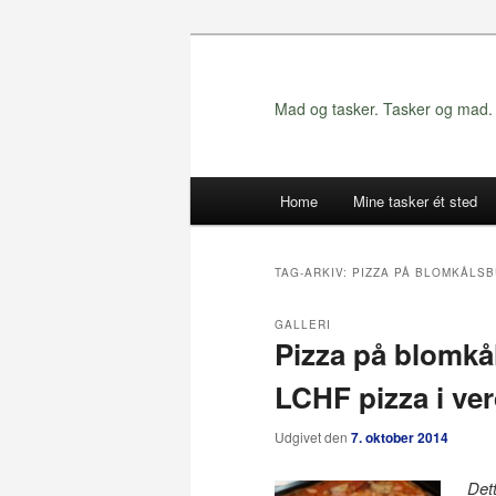
Fortsæt
Fortsæt
til
til
primært
sekundært
Mad og tasker. Tasker og mad. 
indhold
indhold
Hovedmenu
Home
Mine tasker ét sted
TAG-ARKIV:
PIZZA PÅ BLOMKÅLS
GALLERI
Pizza på blomkå
LCHF pizza i ve
Udgivet den
7. oktober 2014
Dett