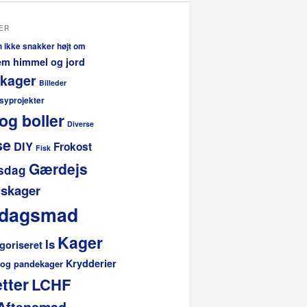
ER
n ikke snakker højt om
lem himmel og jord
 kager
Billeder
 syprojekter
og boller
Diverse
se
DIY
Frokost
Fisk
Gærdejs
sdag
skager
rdagsmad
Kager
Is
goriseret
Krydderier
 og pandekager
tter
LCHF
Aftensmad