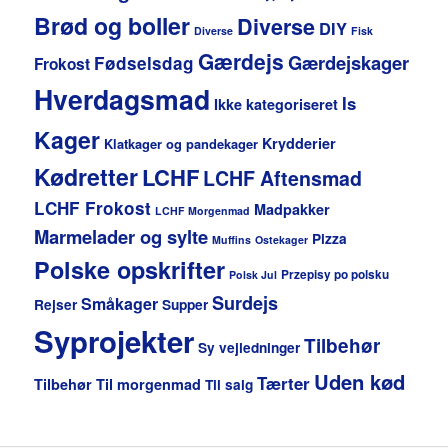
Brød og boller
Diverse
DIY
Diverse
Fisk
Gærdejs
Gærdejskager
Fødselsdag
Frokost
Hverdagsmad
Is
Ikke kategoriseret
Kager
Krydderier
Klatkager og pandekager
Kødretter
LCHF
LCHF Aftensmad
LCHF Frokost
Madpakker
LCHF Morgenmad
Marmelader og sylte
Pizza
Muffins
Ostekager
Polske opskrifter
Przepisy po polsku
Polsk Jul
Surdejs
Småkager
Rejser
Supper
Syprojekter
Tilbehør
Sy vejledninger
Uden kød
Tærter
Tilbehør
Til morgenmad
Til salg