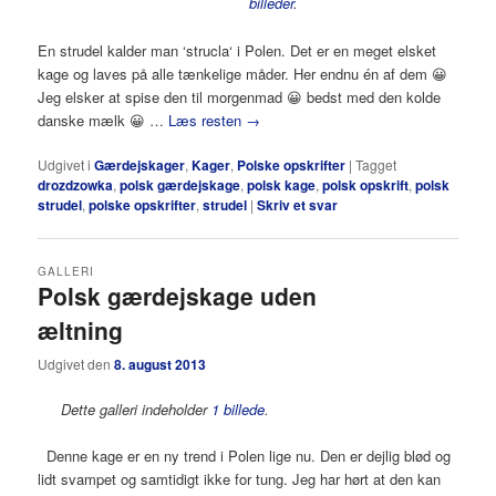
billeder
.
En strudel kalder man ‘strucla‘ i Polen. Det er en meget elsket
kage og laves på alle tænkelige måder. Her endnu én af dem 😀
Jeg elsker at spise den til morgenmad 😀 bedst med den kolde
danske mælk 😀 …
Læs resten
→
Udgivet i
Gærdejskager
,
Kager
,
Polske opskrifter
|
Tagget
drozdzowka
,
polsk gærdejskage
,
polsk kage
,
polsk opskrift
,
polsk
strudel
,
polske opskrifter
,
strudel
|
Skriv et svar
GALLERI
Polsk gærdejskage uden
æltning
Udgivet den
8. august 2013
Dette galleri indeholder
1 billede
.
Denne kage er en ny trend i Polen lige nu. Den er dejlig blød og
lidt svampet og samtidigt ikke for tung. Jeg har hørt at den kan