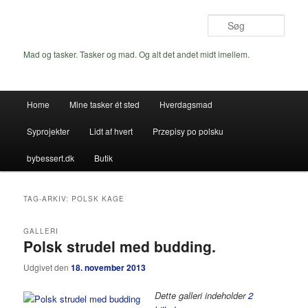
Fortsæt
Fortsæt
til
til
Søg
primært
sekundært
indhold
indhold
Mad og tasker. Tasker og mad. Og alt det andet midt imellem.
Hovedmenu
Home
Mine tasker ét sted
Hverdagsmad
Syprojekter
Lidt af hvert
Przepisy po polsku
bybessert.dk
Butik
TAG-ARKIV:
POLSK KAGE
GALLERI
Polsk strudel med budding.
Udgivet den
18. november 2013
Dette galleri indeholder
2