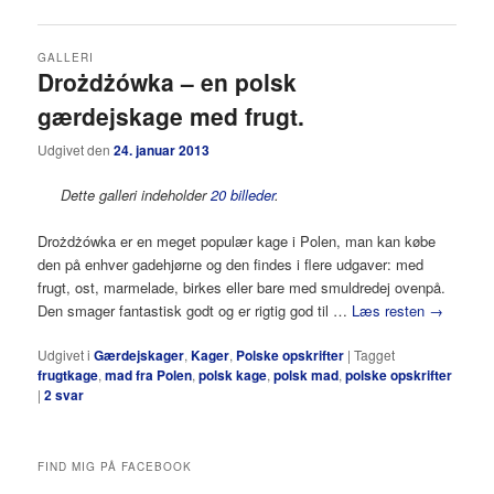
GALLERI
Drożdżówka – en polsk
gærdejskage med frugt.
Udgivet den
24. januar 2013
Dette galleri indeholder
20 billeder
.
Drożdżówka er en meget populær kage i Polen, man kan købe
den på enhver gadehjørne og den findes i flere udgaver: med
frugt, ost, marmelade, birkes eller bare med smuldredej ovenpå.
Den smager fantastisk godt og er rigtig god til …
Læs resten
→
Udgivet i
Gærdejskager
,
Kager
,
Polske opskrifter
|
Tagget
frugtkage
,
mad fra Polen
,
polsk kage
,
polsk mad
,
polske opskrifter
|
2
svar
FIND MIG PÅ FACEBOOK