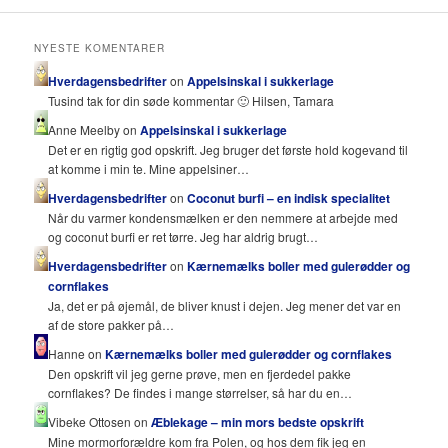
NYESTE KOMENTARER
Hverdagensbedrifter
on
Appelsinskal i sukkerlage
Tusind tak for din søde kommentar 🙂 Hilsen, Tamara
Anne Meelby on
Appelsinskal i sukkerlage
Det er en rigtig god opskrift. Jeg bruger det første hold kogevand til
at komme i min te. Mine appelsiner…
Hverdagensbedrifter
on
Coconut burfi – en indisk specialitet
Når du varmer kondensmælken er den nemmere at arbejde med
og coconut burfi er ret tørre. Jeg har aldrig brugt…
Hverdagensbedrifter
on
Kærnemælks boller med gulerødder og
cornflakes
Ja, det er på øjemål, de bliver knust i dejen. Jeg mener det var en
af de store pakker på…
Hanne on
Kærnemælks boller med gulerødder og cornflakes
Den opskrift vil jeg gerne prøve, men en fjerdedel pakke
cornflakes? De findes i mange størrelser, så har du en…
Vibeke Ottosen on
Æblekage – min mors bedste opskrift
Mine mormorforældre kom fra Polen, og hos dem fik jeg en