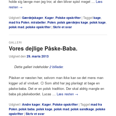
holde sig længe men jeg tror, at den bliver spist meget …
Læs
resten
→
Udgivet i
Gærdejskager
,
Kager
,
Polske opskrifter
|
Tagget
kage
,
mad fra Polen
,
mirabeller
,
Polen
,
polsk gærdejes kage
,
polsk kage
,
polsk mad
,
polske opskrifter
|
Skriv et svar
GALLERI
Vores dejlige Påske-Baba.
Udgivet den
29. marts 2013
Dette galleri indeholder
2 billeder
.
Påsken er næsten her, selvom man ikke kan se det mens man
kigger ud af vinduet. 🙂 Som altid har jeg planlagt at bage en
påske-baba. Det er en polsk tradition. Der skal aldrig mangle en
baba på påskebordet. Lucas …
Læs resten
→
Udgivet i
Andre kager
,
Kager
,
Polske opskrifter
|
Tagget
mad fra
Polen
,
polsk baba
,
polsk kage
,
polsk mad
,
polsk sandkage
,
polske
opskrifter
|
Skriv et svar