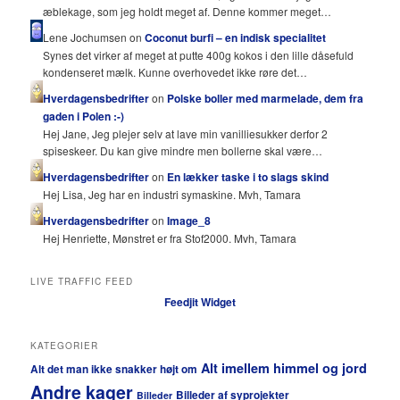
æblekage, som jeg holdt meget af. Denne kommer meget…
Lene Jochumsen on
Coconut burfi – en indisk specialitet
Synes det virker af meget at putte 400g kokos i den lille dåsefuld
kondenseret mælk. Kunne overhovedet ikke røre det…
Hverdagensbedrifter
on
Polske boller med marmelade, dem fra
gaden i Polen :-)
Hej Jane, Jeg plejer selv at lave min vanilliesukker derfor 2
spiseskeer. Du kan give mindre men bollerne skal være…
Hverdagensbedrifter
on
En lækker taske i to slags skind
Hej Lisa, Jeg har en industri symaskine. Mvh, Tamara
Hverdagensbedrifter
on
Image_8
Hej Henriette, Mønstret er fra Stof2000. Mvh, Tamara
LIVE TRAFFIC FEED
Feedjit Widget
KATEGORIER
Alt imellem himmel og jord
Alt det man ikke snakker højt om
Andre kager
Billeder af syprojekter
Billeder