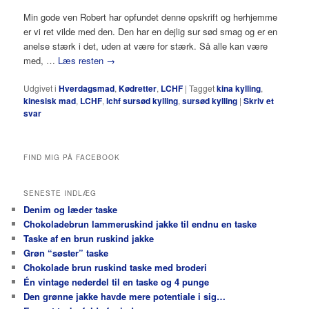
Min gode ven Robert har opfundet denne opskrift og herhjemme
er vi ret vilde med den. Den har en dejlig sur sød smag og er en
anelse stærk i det, uden at være for stærk. Så alle kan være
med, …
Læs resten
→
Udgivet i
Hverdagsmad
,
Kødretter
,
LCHF
|
Tagget
kina kylling
,
kinesisk mad
,
LCHF
,
lchf sursød kylling
,
sursød kylling
|
Skriv et
svar
FIND MIG PÅ FACEBOOK
SENESTE INDLÆG
Denim og læder taske
Chokoladebrun lammeruskind jakke til endnu en taske
Taske af en brun ruskind jakke
Grøn “søster” taske
Chokolade brun ruskind taske med broderi
Én vintage nederdel til en taske og 4 punge
Den grønne jakke havde mere potentiale i sig…