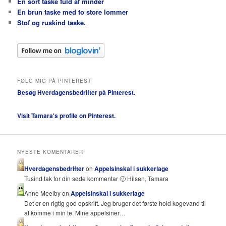
En sort taske fuld af minder
En brun taske med to store lommer
Stof og ruskind taske.
FØLG MIG PÅ PINTEREST
Besøg Hverdagensbedrifter på Pinterest.
Visit Tamara's profile on Pinterest.
NYESTE KOMENTARER
Hverdagensbedrifter
on
Appelsinskal i sukkerlage
Tusind tak for din søde kommentar 🙂 Hilsen, Tamara
Anne Meelby on
Appelsinskal i sukkerlage
Det er en rigtig god opskrift. Jeg bruger det første hold kogevand til
at komme i min te. Mine appelsiner…