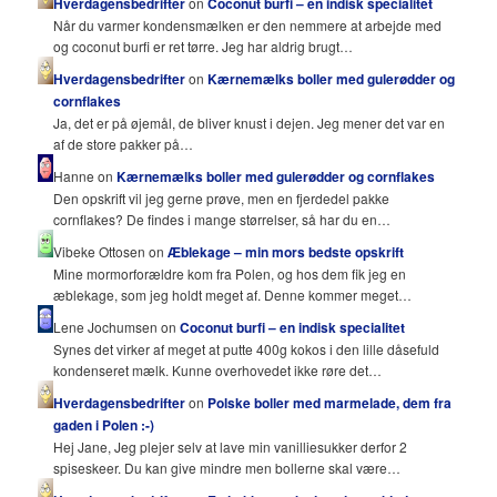
Hverdagensbedrifter
on
Coconut burfi – en indisk specialitet
Når du varmer kondensmælken er den nemmere at arbejde med
og coconut burfi er ret tørre. Jeg har aldrig brugt…
Hverdagensbedrifter
on
Kærnemælks boller med gulerødder og
cornflakes
Ja, det er på øjemål, de bliver knust i dejen. Jeg mener det var en
af de store pakker på…
Hanne on
Kærnemælks boller med gulerødder og cornflakes
Den opskrift vil jeg gerne prøve, men en fjerdedel pakke
cornflakes? De findes i mange størrelser, så har du en…
Vibeke Ottosen on
Æblekage – min mors bedste opskrift
Mine mormorforældre kom fra Polen, og hos dem fik jeg en
æblekage, som jeg holdt meget af. Denne kommer meget…
Lene Jochumsen on
Coconut burfi – en indisk specialitet
Synes det virker af meget at putte 400g kokos i den lille dåsefuld
kondenseret mælk. Kunne overhovedet ikke røre det…
Hverdagensbedrifter
on
Polske boller med marmelade, dem fra
gaden i Polen :-)
Hej Jane, Jeg plejer selv at lave min vanilliesukker derfor 2
spiseskeer. Du kan give mindre men bollerne skal være…