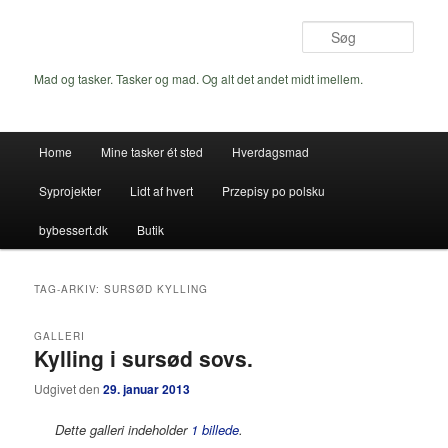
Fortsæt
Fortsæt
til
til
Søg
primært
sekundært
indhold
indhold
Mad og tasker. Tasker og mad. Og alt det andet midt imellem.
Hovedmenu
Home
Mine tasker ét sted
Hverdagsmad
Syprojekter
Lidt af hvert
Przepisy po polsku
bybessert.dk
Butik
TAG-ARKIV:
SURSØD KYLLING
GALLERI
Kylling i sursød sovs.
Udgivet den
29. januar 2013
Dette galleri indeholder
1 billede
.