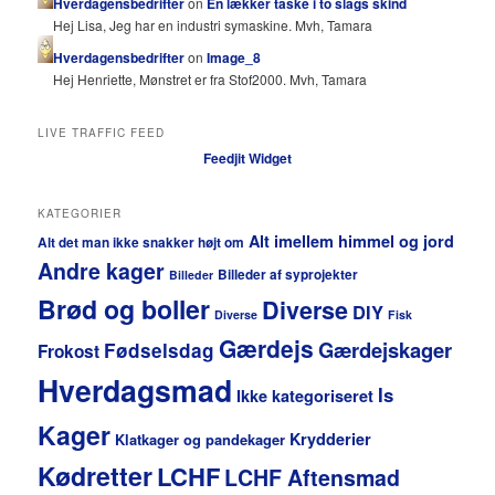
Hverdagensbedrifter
on
En lækker taske i to slags skind
Hej Lisa, Jeg har en industri symaskine. Mvh, Tamara
Hverdagensbedrifter
on
Image_8
Hej Henriette, Mønstret er fra Stof2000. Mvh, Tamara
LIVE TRAFFIC FEED
Feedjit Widget
KATEGORIER
Alt imellem himmel og jord
Alt det man ikke snakker højt om
Andre kager
Billeder af syprojekter
Billeder
Brød og boller
Diverse
DIY
Diverse
Fisk
Gærdejs
Gærdejskager
Fødselsdag
Frokost
Hverdagsmad
Is
Ikke kategoriseret
Kager
Krydderier
Klatkager og pandekager
Kødretter
LCHF
LCHF Aftensmad