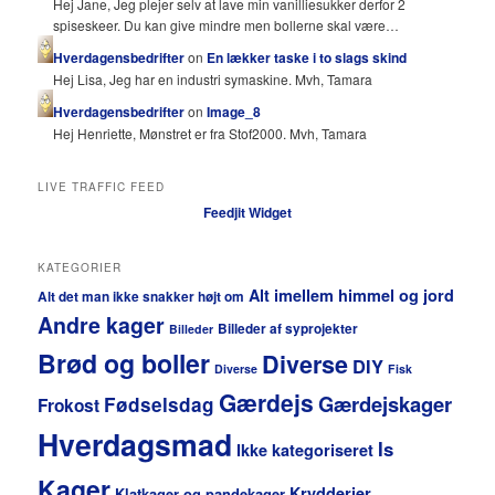
Hej Jane, Jeg plejer selv at lave min vanilliesukker derfor 2
spiseskeer. Du kan give mindre men bollerne skal være…
Hverdagensbedrifter
on
En lækker taske i to slags skind
Hej Lisa, Jeg har en industri symaskine. Mvh, Tamara
Hverdagensbedrifter
on
Image_8
Hej Henriette, Mønstret er fra Stof2000. Mvh, Tamara
LIVE TRAFFIC FEED
Feedjit Widget
KATEGORIER
Alt imellem himmel og jord
Alt det man ikke snakker højt om
Andre kager
Billeder af syprojekter
Billeder
Brød og boller
Diverse
DIY
Diverse
Fisk
Gærdejs
Gærdejskager
Fødselsdag
Frokost
Hverdagsmad
Is
Ikke kategoriseret
Kager
Krydderier
Klatkager og pandekager