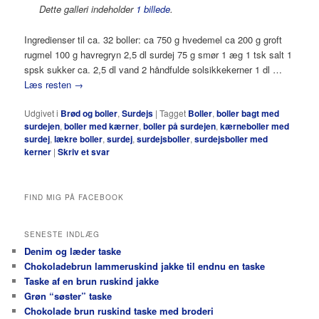
Dette galleri indeholder
1 billede
.
Ingredienser til ca. 32 boller: ca 750 g hvedemel ca 200 g groft
rugmel 100 g havregryn 2,5 dl surdej 75 g smør 1 æg 1 tsk salt 1
spsk sukker ca. 2,5 dl vand 2 håndfulde solsikkekerner 1 dl …
Læs resten
→
Udgivet i
Brød og boller
,
Surdejs
|
Tagget
Boller
,
boller bagt med
surdejen
,
boller med kærner
,
boller på surdejen
,
kærneboller med
surdej
,
lækre boller
,
surdej
,
surdejsboller
,
surdejsboller med
kerner
|
Skriv et svar
FIND MIG PÅ FACEBOOK
SENESTE INDLÆG
Denim og læder taske
Chokoladebrun lammeruskind jakke til endnu en taske
Taske af en brun ruskind jakke
Grøn “søster” taske
Chokolade brun ruskind taske med broderi