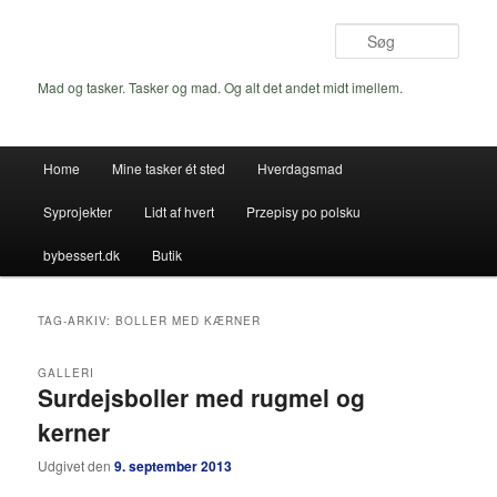
Fortsæt
Fortsæt
til
til
Søg
primært
sekundært
indhold
indhold
Mad og tasker. Tasker og mad. Og alt det andet midt imellem.
Hovedmenu
Home
Mine tasker ét sted
Hverdagsmad
Syprojekter
Lidt af hvert
Przepisy po polsku
bybessert.dk
Butik
TAG-ARKIV:
BOLLER MED KÆRNER
GALLERI
Surdejsboller med rugmel og
kerner
Udgivet den
9. september 2013