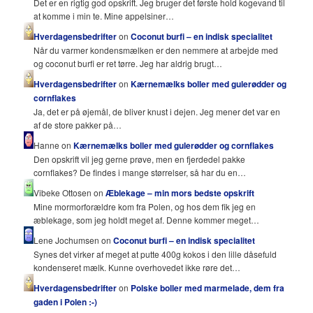
Det er en rigtig god opskrift. Jeg bruger det første hold kogevand til
at komme i min te. Mine appelsiner…
Hverdagensbedrifter
on
Coconut burfi – en indisk specialitet
Når du varmer kondensmælken er den nemmere at arbejde med
og coconut burfi er ret tørre. Jeg har aldrig brugt…
Hverdagensbedrifter
on
Kærnemælks boller med gulerødder og
cornflakes
Ja, det er på øjemål, de bliver knust i dejen. Jeg mener det var en
af de store pakker på…
Hanne on
Kærnemælks boller med gulerødder og cornflakes
Den opskrift vil jeg gerne prøve, men en fjerdedel pakke
cornflakes? De findes i mange størrelser, så har du en…
Vibeke Ottosen on
Æblekage – min mors bedste opskrift
Mine mormorforældre kom fra Polen, og hos dem fik jeg en
æblekage, som jeg holdt meget af. Denne kommer meget…
Lene Jochumsen on
Coconut burfi – en indisk specialitet
Synes det virker af meget at putte 400g kokos i den lille dåsefuld
kondenseret mælk. Kunne overhovedet ikke røre det…
Hverdagensbedrifter
on
Polske boller med marmelade, dem fra
gaden i Polen :-)