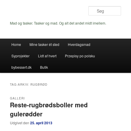
Fortsæt
Fortsæt
til
til
Søg
primært
sekundært
indhold
indhold
Mad og tasker. Tasker og mad. Og alt det andet midt imellem.
Hovedmenu
Home
Mine tasker ét sted
Hverdagsmad
Syprojekter
Lidt af hvert
Przepisy po polsku
bybessert.dk
Butik
TAG-ARKIV:
RUGBRØD
GALLERI
Reste-rugbrødsboller med
gulerødder
Udgivet den
25. april 2013