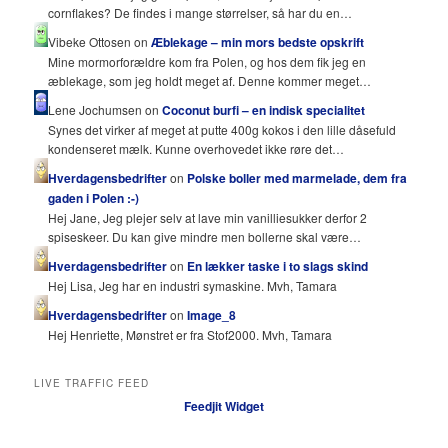
cornflakes? De findes i mange størrelser, så har du en…
Vibeke Ottosen on
Æblekage – min mors bedste opskrift
Mine mormorforældre kom fra Polen, og hos dem fik jeg en
æblekage, som jeg holdt meget af. Denne kommer meget…
Lene Jochumsen on
Coconut burfi – en indisk specialitet
Synes det virker af meget at putte 400g kokos i den lille dåsefuld
kondenseret mælk. Kunne overhovedet ikke røre det…
Hverdagensbedrifter
on
Polske boller med marmelade, dem fra
gaden i Polen :-)
Hej Jane, Jeg plejer selv at lave min vanilliesukker derfor 2
spiseskeer. Du kan give mindre men bollerne skal være…
Hverdagensbedrifter
on
En lækker taske i to slags skind
Hej Lisa, Jeg har en industri symaskine. Mvh, Tamara
Hverdagensbedrifter
on
Image_8
Hej Henriette, Mønstret er fra Stof2000. Mvh, Tamara
LIVE TRAFFIC FEED
Feedjit Widget