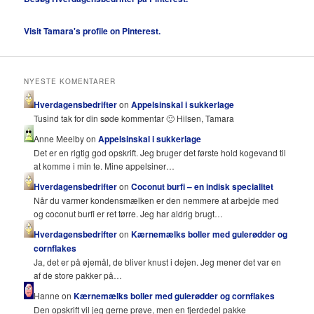
Visit Tamara's profile on Pinterest.
NYESTE KOMENTARER
Hverdagensbedrifter
on
Appelsinskal i sukkerlage
Tusind tak for din søde kommentar 🙂 Hilsen, Tamara
Anne Meelby on
Appelsinskal i sukkerlage
Det er en rigtig god opskrift. Jeg bruger det første hold kogevand til
at komme i min te. Mine appelsiner…
Hverdagensbedrifter
on
Coconut burfi – en indisk specialitet
Når du varmer kondensmælken er den nemmere at arbejde med
og coconut burfi er ret tørre. Jeg har aldrig brugt…
Hverdagensbedrifter
on
Kærnemælks boller med gulerødder og
cornflakes
Ja, det er på øjemål, de bliver knust i dejen. Jeg mener det var en
af de store pakker på…
Hanne on
Kærnemælks boller med gulerødder og cornflakes
Den opskrift vil jeg gerne prøve, men en fjerdedel pakke