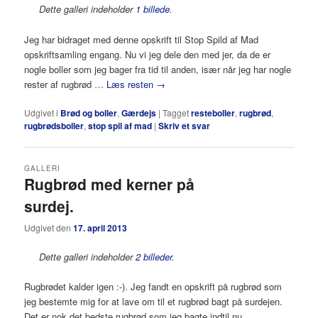
Dette galleri indeholder
1 billede
.
Jeg har bidraget med denne opskrift til Stop Spild af Mad
opskriftsamling engang. Nu vi jeg dele den med jer, da de er
nogle boller som jeg bager fra tid til anden, især når jeg har nogle
rester af rugbrød …
Læs resten
→
Udgivet i
Brød og boller
,
Gærdejs
|
Tagget
resteboller
,
rugbrød
,
rugbrødsboller
,
stop spil af mad
|
Skriv et svar
GALLERI
Rugbrød med kerner på
surdej.
Udgivet den
17. april 2013
Dette galleri indeholder
2 billeder
.
Rugbrødet kalder igen :-). Jeg fandt en opskrift på rugbrød som
jeg bestemte mig for at lave om til et rugbrød bagt på surdejen.
Det er nok det bedste rugbrød som jeg bagte indtil nu.