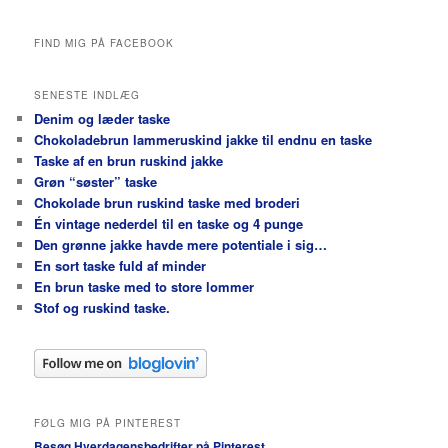
FIND MIG PÅ FACEBOOK
SENESTE INDLÆG
Denim og læder taske
Chokoladebrun lammeruskind jakke til endnu en taske
Taske af en brun ruskind jakke
Grøn “søster” taske
Chokolade brun ruskind taske med broderi
Én vintage nederdel til en taske og 4 punge
Den grønne jakke havde mere potentiale i sig…
En sort taske fuld af minder
En brun taske med to store lommer
Stof og ruskind taske.
FØLG MIG PÅ PINTEREST
Besøg Hverdagensbedrifter på Pinterest.