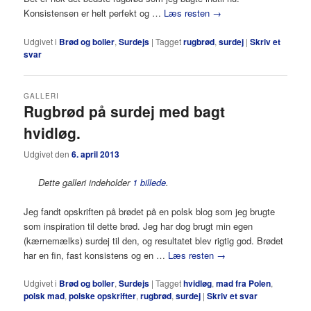
Konsistensen er helt perfekt og …
Læs resten
→
Udgivet i
Brød og boller
,
Surdejs
|
Tagget
rugbrød
,
surdej
|
Skriv et
svar
GALLERI
Rugbrød på surdej med bagt
hvidløg.
Udgivet den
6. april 2013
Dette galleri indeholder
1 billede
.
Jeg fandt opskriften på brødet på en polsk blog som jeg brugte
som inspiration til dette brød. Jeg har dog brugt min egen
(kærnemælks) surdej til den, og resultatet blev rigtig god. Brødet
har en fin, fast konsistens og en …
Læs resten
→
Udgivet i
Brød og boller
,
Surdejs
|
Tagget
hvidløg
,
mad fra Polen
,
polsk mad
,
polske opskrifter
,
rugbrød
,
surdej
|
Skriv et svar