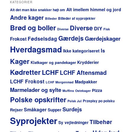
KATEGORIER
Alt imellem himmel og jord
Alt det man ikke snakker højt om
Andre kager
Billeder af syprojekter
Billeder
Brød og boller
Diverse
DIY
Diverse
Fisk
Gærdejs
Gærdejskager
Fødselsdag
Frokost
Hverdagsmad
Is
Ikke kategoriseret
Kager
Krydderier
Klatkager og pandekager
Kødretter
LCHF
LCHF Aftensmad
LCHF Frokost
Madpakker
LCHF Morgenmad
Marmelader og sylte
Pizza
Muffins
Ostekager
Polske opskrifter
Przepisy po polsku
Polsk Jul
Surdejs
Småkager
Rejser
Supper
Syprojekter
Tilbehør
Sy vejledninger