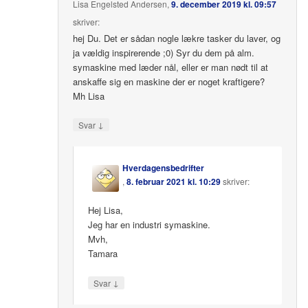
Lisa Engelsted Andersen
,
9. december 2019 kl. 09:57
skriver:
hej Du. Det er sådan nogle lækre tasker du laver, og
ja vældig inspirerende ;0) Syr du dem på alm.
symaskine med læder nål, eller er man nødt til at
anskaffe sig en maskine der er noget kraftigere?
Mh Lisa
↓
Svar
Hverdagensbedrifter
,
8. februar 2021 kl. 10:29
skriver:
Hej Lisa,
Jeg har en industri symaskine.
Mvh,
Tamara
↓
Svar