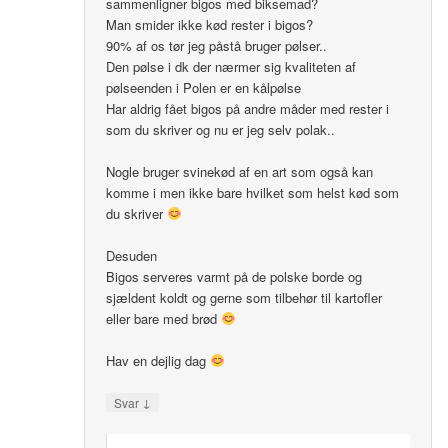
sammenligner bigos med biksemad?
Man smider ikke kød rester i bigos?
90% af os tør jeg påstå bruger pølser..
Den pølse i dk der nærmer sig kvaliteten af
pølseenden i Polen er en kålpølse
Har aldrig fået bigos på andre måder med rester i
som du skriver og nu er jeg selv polak..
Nogle bruger svinekød af en art som også kan
komme i men ikke bare hvilket som helst kød som
du skriver
Desuden
Bigos serveres varmt på de polske borde og
sjældent koldt og gerne som tilbehør til kartofler
eller bare med brød
Hav en dejlig dag
↓
Svar