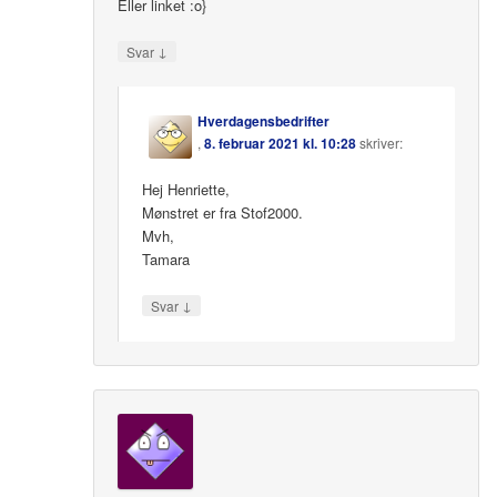
Eller linket :o}
↓
Svar
Hverdagensbedrifter
,
8. februar 2021 kl. 10:28
skriver:
Hej Henriette,
Mønstret er fra Stof2000.
Mvh,
Tamara
↓
Svar