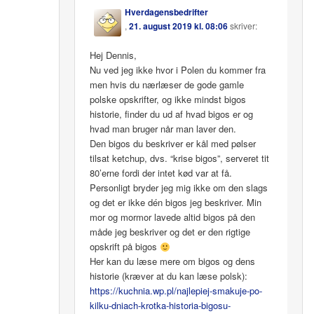
Hverdagensbedrifter
,
21. august 2019 kl. 08:06
skriver:
Hej Dennis,
Nu ved jeg ikke hvor i Polen du kommer fra
men hvis du nærlæser de gode gamle
polske opskrifter, og ikke mindst bigos
historie, finder du ud af hvad bigos er og
hvad man bruger når man laver den.
Den bigos du beskriver er kål med pølser
tilsat ketchup, dvs. “krise bigos”, serveret tit
80’erne fordi der intet kød var at få.
Personligt bryder jeg mig ikke om den slags
og det er ikke dén bigos jeg beskriver. Min
mor og mormor lavede altid bigos på den
måde jeg beskriver og det er den rigtige
opskrift på bigos
Her kan du læse mere om bigos og dens
historie (kræver at du kan læse polsk):
https://kuchnia.wp.pl/najlepiej-smakuje-po-
kilku-dniach-krotka-historia-bigosu-