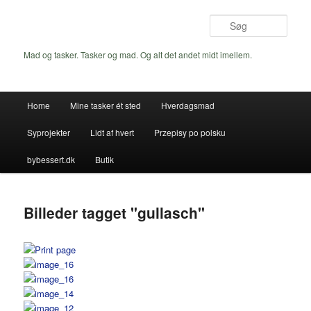
Fortsæt
til
Søg
primært
indhold
Mad og tasker. Tasker og mad. Og alt det andet midt imellem.
Hovedmenu
Home
Mine tasker ét sted
Hverdagsmad
Syprojekter
Lidt af hvert
Przepisy po polsku
bybessert.dk
Butik
Billeder tagget "gullasch"