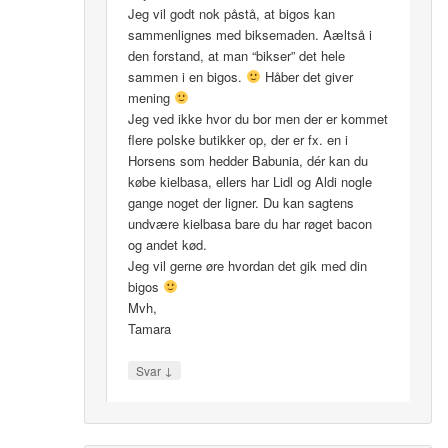
Jeg vil godt nok påstå, at bigos kan
sammenlignes med biksemaden. Aæltså i
den forstand, at man “bikser” det hele
sammen i en bigos.
Håber det giver
mening
Jeg ved ikke hvor du bor men der er kommet
flere polske butikker op, der er fx. en i
Horsens som hedder Babunia, dér kan du
købe kielbasa, ellers har Lidl og Aldi nogle
gange noget der ligner. Du kan sagtens
undvære kielbasa bare du har røget bacon
og andet kød.
Jeg vil gerne øre hvordan det gik med din
bigos
Mvh,
Tamara
↓
Svar