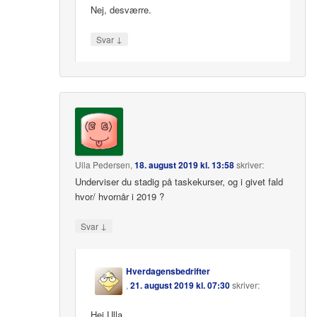
Nej, desværre.
↓
Svar
Ulla Pedersen
,
18. august 2019 kl. 13:58
skriver:
Underviser du stadig på taskekurser, og i givet fald
hvor/ hvornår i 2019 ?
↓
Svar
Hverdagensbedrifter
,
21. august 2019 kl. 07:30
skriver:
Hej Ulla,