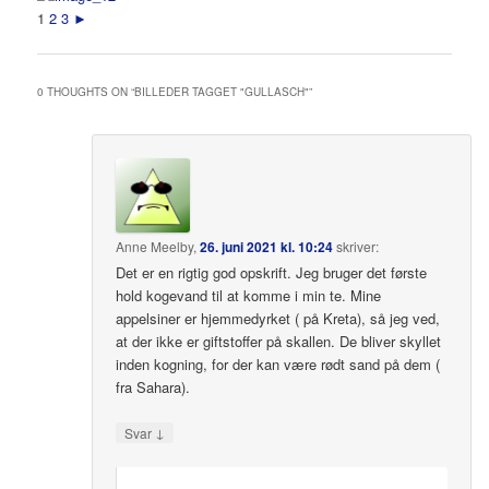
1
2
3
►
0 THOUGHTS ON “
BILLEDER TAGGET "GULLASCH"
”
Anne Meelby
,
26. juni 2021 kl. 10:24
skriver:
Det er en rigtig god opskrift. Jeg bruger det første
hold kogevand til at komme i min te. Mine
appelsiner er hjemmedyrket ( på Kreta), så jeg ved,
at der ikke er giftstoffer på skallen. De bliver skyllet
inden kogning, for der kan være rødt sand på dem (
fra Sahara).
↓
Svar