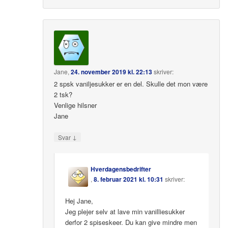
Jane
,
24. november 2019 kl. 22:13
skriver:
2 spsk vaniljesukker er en del. Skulle det mon være
2 tsk?
Venlige hilsner
Jane
↓
Svar
Hverdagensbedrifter
,
8. februar 2021 kl. 10:31
skriver:
Hej Jane,
Jeg plejer selv at lave min vanilliesukker
derfor 2 spiseskeer. Du kan give mindre men