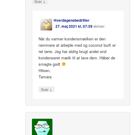
↓
Svar
Hverdagensbedrifter
,
27. maj 2021 kl. 07:59
skriver:
Når du varmer kondensmælken er den
nemmere at arbejde med og coconut burfi er
ret tørre. Jeg har aldrig brugt andet end
kondenseret mælk til at lave dem. Håber de
smagte godt
Hilsen,
Tamara
↓
Svar