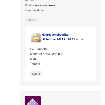
Vil du dele mønsteret?
Eller linket :o}
↓
Svar
Hverdagensbedrifter
,
8. februar 2021 kl. 10:28
skriver:
Hej Henriette,
Mønstret er fra Stof2000.
Mvh,
Tamara
↓
Svar