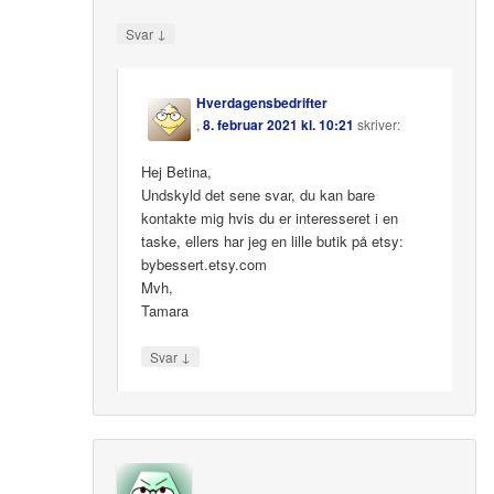
↓
Svar
Hverdagensbedrifter
,
8. februar 2021 kl. 10:21
skriver:
Hej Betina,
Undskyld det sene svar, du kan bare
kontakte mig hvis du er interesseret i en
taske, ellers har jeg en lille butik på etsy:
bybessert.etsy.com
Mvh,
Tamara
↓
Svar