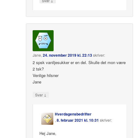
↓
Svar
Jane
,
24. november 2019 kl. 22:13
skriver:
2 spsk vaniljesukker er en del. Skulle det mon være
2 tsk?
Venlige hilsner
Jane
↓
Svar
Hverdagensbedrifter
,
8. februar 2021 kl. 10:31
skriver:
Hej Jane,