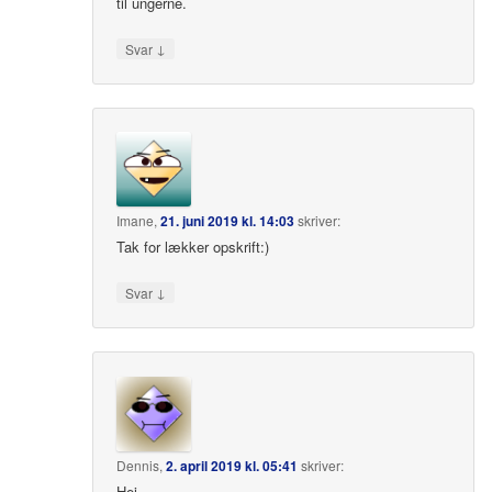
til ungerne.
↓
Svar
Imane
,
21. juni 2019 kl. 14:03
skriver:
Tak for lækker opskrift:)
↓
Svar
Dennis
,
2. april 2019 kl. 05:41
skriver:
Hej.