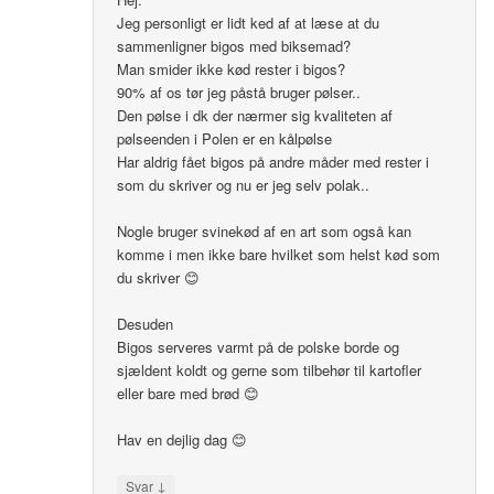
Jeg personligt er lidt ked af at læse at du
sammenligner bigos med biksemad?
Man smider ikke kød rester i bigos?
90% af os tør jeg påstå bruger pølser..
Den pølse i dk der nærmer sig kvaliteten af
pølseenden i Polen er en kålpølse
Har aldrig fået bigos på andre måder med rester i
som du skriver og nu er jeg selv polak..
Nogle bruger svinekød af en art som også kan
komme i men ikke bare hvilket som helst kød som
du skriver 😊
Desuden
Bigos serveres varmt på de polske borde og
sjældent koldt og gerne som tilbehør til kartofler
eller bare med brød 😊
Hav en dejlig dag 😊
↓
Svar