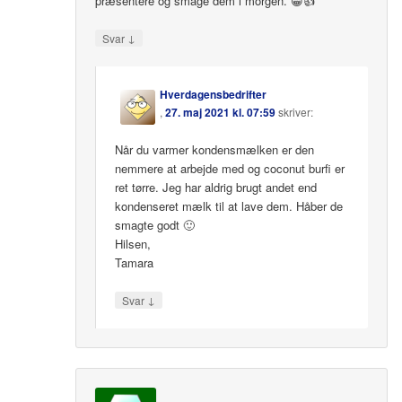
præsentere og smage dem i morgen. 😁👍
↓
Svar
Hverdagensbedrifter
,
27. maj 2021 kl. 07:59
skriver:
Når du varmer kondensmælken er den
nemmere at arbejde med og coconut burfi er
ret tørre. Jeg har aldrig brugt andet end
kondenseret mælk til at lave dem. Håber de
smagte godt 🙂
Hilsen,
Tamara
↓
Svar