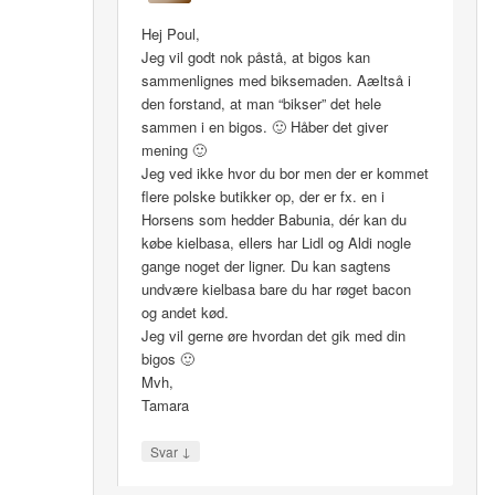
Hej Poul,
Jeg vil godt nok påstå, at bigos kan
sammenlignes med biksemaden. Aæltså i
den forstand, at man “bikser” det hele
sammen i en bigos. 🙂 Håber det giver
mening 🙂
Jeg ved ikke hvor du bor men der er kommet
flere polske butikker op, der er fx. en i
Horsens som hedder Babunia, dér kan du
købe kielbasa, ellers har Lidl og Aldi nogle
gange noget der ligner. Du kan sagtens
undvære kielbasa bare du har røget bacon
og andet kød.
Jeg vil gerne øre hvordan det gik med din
bigos 🙂
Mvh,
Tamara
↓
Svar