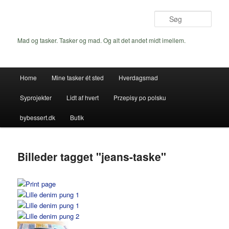
Fortsæt
til
Søg
primært
indhold
Mad og tasker. Tasker og mad. Og alt det andet midt imellem.
Hovedmenu
Home
Mine tasker ét sted
Hverdagsmad
Syprojekter
Lidt af hvert
Przepisy po polsku
bybessert.dk
Butik
Billeder tagget "jeans-taske"