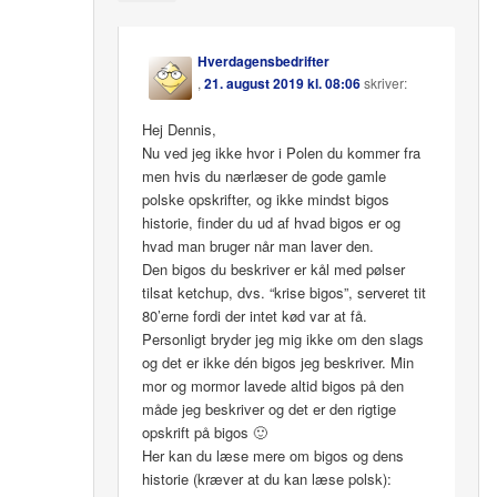
Hverdagensbedrifter
,
21. august 2019 kl. 08:06
skriver:
Hej Dennis,
Nu ved jeg ikke hvor i Polen du kommer fra
men hvis du nærlæser de gode gamle
polske opskrifter, og ikke mindst bigos
historie, finder du ud af hvad bigos er og
hvad man bruger når man laver den.
Den bigos du beskriver er kål med pølser
tilsat ketchup, dvs. “krise bigos”, serveret tit
80’erne fordi der intet kød var at få.
Personligt bryder jeg mig ikke om den slags
og det er ikke dén bigos jeg beskriver. Min
mor og mormor lavede altid bigos på den
måde jeg beskriver og det er den rigtige
opskrift på bigos 🙂
Her kan du læse mere om bigos og dens
historie (kræver at du kan læse polsk):