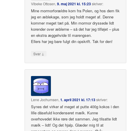
Vibeke Ottosen
,
9. maj 2021 kl. 15:23
skriver:
Mine mormorforældre kom fra Polen, og hos dem fik
jeg en æblekage, som jeg holdt meget af. Denne
kommer meget tæt på. Min mormor dryssede lidt
korender over æblerne – så det har jeg tilføjet – plus
en ekstra æggehvide til marengsen.
Ellers har jeg bare fulgt din opskrift. Tak for den!
↓
Svar
Lene Jochumsen
,
1. april 2021 kl. 17:13
skriver:
Synes det virker af meget at putte 400g kokos i den
lille dåsefuld kondenseret mælk. Kunne
overhovedet ikke røre det sammen. Jeg tilsatte lidt
mælk – lidt! Og det hjalp. Glæder mig til at